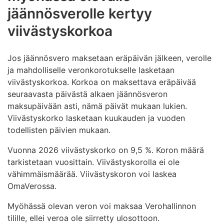
jäännösverolle kertyy
viivästyskorkoa
Jos jäännösvero maksetaan eräpäivän jälkeen, verolle
ja mahdolliselle veronkorotukselle lasketaan
viivästyskorkoa. Korkoa on maksettava eräpäivää
seuraavasta päivästä alkaen jäännösveron
maksupäivään asti, nämä päivät mukaan lukien.
Viivästyskorko lasketaan kuukauden ja vuoden
todellisten päivien mukaan.
Vuonna 2026 viivästyskorko on 9,5 %. Koron määrä
tarkistetaan vuosittain. Viivästyskorolla ei ole
vähimmäismäärää. Viivästyskoron voi laskea
OmaVerossa.
Myöhässä olevan veron voi maksaa Verohallinnon
tilille, ellei veroa ole siirretty ulosottoon.