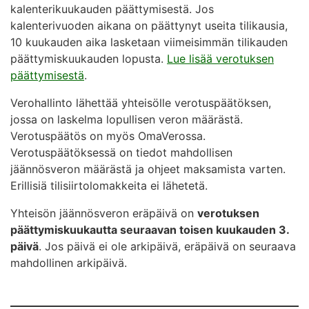
kalenterikuukauden päättymisestä. Jos
kalenterivuoden aikana on päättynyt useita tilikausia,
10 kuukauden aika lasketaan viimeisimmän tilikauden
päättymiskuukauden lopusta.
Lue lisää verotuksen
päättymisestä
.
Verohallinto lähettää yhteisölle verotuspäätöksen,
jossa on laskelma lopullisen veron määrästä.
Verotuspäätös on myös OmaVerossa.
Verotuspäätöksessä on tiedot mahdollisen
jäännösveron määrästä ja ohjeet maksamista varten.
Erillisiä tilisiirtolomakkeita ei lähetetä.
Yhteisön jäännösveron eräpäivä on
verotuksen
päättymiskuukautta seuraavan toisen kuukauden 3.
päivä
. Jos päivä ei ole arkipäivä, eräpäivä on seuraava
mahdollinen arkipäivä.