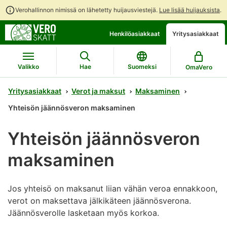
Verohallinnon nimissä on lähetetty huijausviestejä.
Lue lisää huijauksista
.
Siirry
Siirry
Avaa
Henkilöasiakkaat
Yritysasiakkaat
suoraan
koko
chattibotin
sisältöön
sivuston
keskustelu
hakuun
Valikko
Hae
Suomeksi
OmaVero
Yritysasiakkaat
Verot ja maksut
Maksaminen
Yhteisön jäännösveron maksaminen
Yhteisön jäännösveron
maksaminen
Jos yhteisö on maksanut liian vähän veroa ennakkoon,
verot on maksettava jälkikäteen jäännösverona.
Jäännösverolle lasketaan myös korkoa.