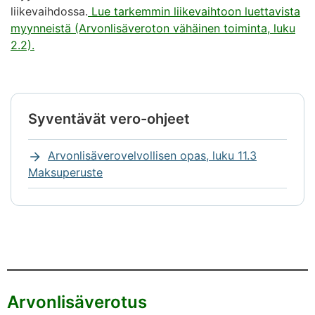
liikevaihdossa.
Lue tarkemmin liikevaihtoon luettavista
myynneistä (Arvonlisäveroton vähäinen toiminta, luku
2.2).
Syventävät vero-ohjeet
Huomio
alkaa.
Arvonlisäverovelvollisen opas, luku 11.3
Maksuperuste
Huomio
päättyy
Arvonlisäverotus