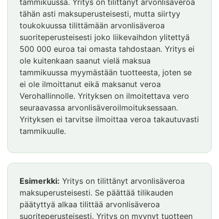
alkaa
tammikuussa. Yritys on tilittänyt arvonlisäveroa
tähän asti maksuperusteisesti, mutta siirtyy
toukokuussa tilittämään arvonlisäveroa
suoriteperusteisesti joko liikevaihdon ylitettyä
500 000 euroa tai omasta tahdostaan. Yritys ei
ole kuitenkaan saanut vielä maksua
tammikuussa myymästään tuotteesta, joten se
ei ole ilmoittanut eikä maksanut veroa
Verohallinnolle. Yrityksen on ilmoitettava vero
seuraavassa arvonlisäveroilmoituksessaan.
Yrityksen ei tarvitse ilmoittaa veroa takautuvasti
tammikuulle.
Esimerkki
päättyy
Esimerkki
Esimerkki:
Yritys on tilittänyt arvonlisäveroa
alkaa
maksuperusteisesti. Se päättää tilikauden
päätyttyä alkaa tilittää arvonlisäveroa
suoriteperusteisesti. Yritys on myynyt tuotteen