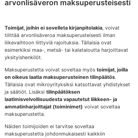
arvonlisäveron maksuperusteisesti
Toimijat, joihin ei sovelleta kirjanpitolakia
, voivat
tilittää arvonlisäveroa maksuperusteisesti ilman
liikevaihtoon liittyviä rajoituksia. Tällaisia ovat
esimerkiksi maa-, metsä- tai kalataloutta harjoittavat
yksityishenkilöt.
Maksuperustetta voivat soveltaa myös
toimijat, joilla
on oikeus laatia maksuperusteinen tilinpäätös
.
Tällaisia ovat mikroyrityksiksi katsottavat yhdistykset
ja säätiöt. Lisäksi
tilinpäätöksen
laatimisvelvollisuudesta vapautetut liikkeen- ja
ammatinharjoittajat (toiminimet)
voivat soveltaa
maksuperustetta.
Näiden toimijoiden ei tarvitse soveltaa
maksuperustetta johdonmukaisesti kaikkiin