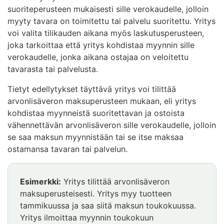
suoriteperusteen mukaisesti sille verokaudelle, jolloin
myyty tavara on toimitettu tai palvelu suoritettu. Yritys
voi valita tilikauden aikana myös laskutusperusteen,
joka tarkoittaa että yritys kohdistaa myynnin sille
verokaudelle, jonka aikana ostajaa on veloitettu
tavarasta tai palvelusta.
Tietyt edellytykset täyttävä yritys voi tilittää
arvonlisäveron maksuperusteen mukaan, eli yritys
kohdistaa myynneistä suoritettavan ja ostoista
vähennettävän arvonlisäveron sille verokaudelle, jolloin
se saa maksun myynnistään tai se itse maksaa
ostamansa tavaran tai palvelun.
Esimerkki
Esimerkki:
Yritys tilittää arvonlisäveron
alkaa
maksuperusteisesti. Yritys myy tuotteen
tammikuussa ja saa siitä maksun toukokuussa.
Yritys ilmoittaa myynnin toukokuun