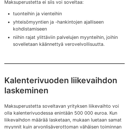
Maksuperustetta ei siis voi soveltaa:
tuonteihin ja vienteihin
yhteisömyyntien ja -hankintojen ajalliseen
kohdistamiseen
niihin rajat ylittäviin palvelujen myynteihin, joihin
sovelletaan käännettyä verovelvollisuutta.
Kalenterivuoden liikevaihdon
laskeminen
Maksuperustetta soveltavan yrityksen liikevaihto voi
olla kalenterivuodessa enintään 500 000 euroa. Kun
liikevaihdon määrää lasketaan, mukaan luetaan samat
myynnit kuin arvonlisäverottoman vähäisen toiminnan