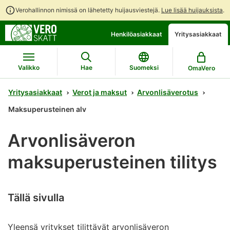
Verohallinnon nimissä on lähetetty huijausviestejä.
Lue lisää huijauksista
.
Siirry
Siirry
Avaa
Henkilöasiakkaat
Yritysasiakkaat
suoraan
koko
chattibotin
sisältöön
sivuston
keskustelu
hakuun
Valikko
Hae
Suomeksi
OmaVero
Yritysasiakkaat
Verot ja maksut
Arvonlisäverotus
Maksuperusteinen alv
Arvonlisäveron
maksuperusteinen tilitys
Tällä sivulla
Yleensä yritykset tilittävät arvonlisäveron