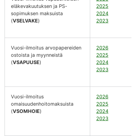
eläkevakuutuksen ja PS-
2025
sopimuksen maksuista
2024
(
VSELVAKE
)
2023
Vuosi-ilmoitus arvopapereiden
2026
ostoista ja myynneistä
2025
(
VSAPUUSE
)
2024
2023
Vuosi-ilmoitus
2026
omaisuudenhoitomaksuista
2025
(
VSOMHOIE
)
2024
2023