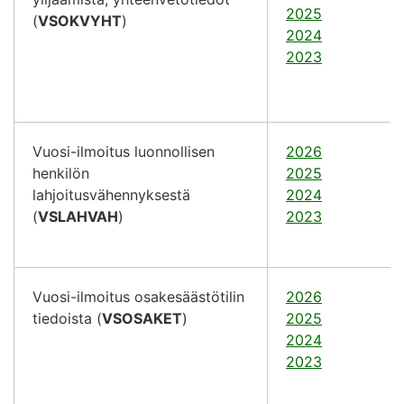
2025
(
VSOKVYHT
)
2024
2023
Vuosi-ilmoitus luonnollisen
2026
henkilön
2025
lahjoitusvähennyksestä
2024
(
VSLAHVAH
)
2023
Vuosi-ilmoitus osakesäästötilin
2026
tiedoista (
VSOSAKET
)
2025
2024
2023