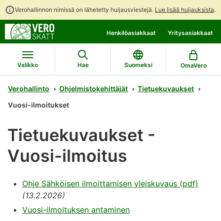
Verohallinnon nimissä on lähetetty huijausviestejä.
Lue lisää huijauksista
.
Siirry
Siirry
Henkilöasiakkaat
Yritysasiakkaat
suoraan
koko
sisältöön
sivuston
hakuun
Valikko
Hae
Suomeksi
OmaVero
Verohallinto
Ohjelmistokehittäjät
Tietuekuvaukset
Vuosi-ilmoitukset
Tietuekuvaukset -
Vuosi-ilmoitus
Ohje Sähköisen ilmoittamisen yleiskuvaus (pdf)
(13.2.2026)
Vuosi-ilmoituksen antaminen