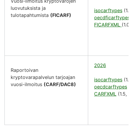
Vuosi-ilmoitus kryptovarojen
luovutuksista ja
isocarftypes
(1.1,
tulotapahtumista
(FICARF)
oecdficarftypes
(
FICARFXML
(1.0,
2026
Raportoivan
kryptovarapalvelun tarjoajan
isocarftypes
(1.1,
vuosi-ilmoitus
(CARF/DAC8)
oecdcarftypes
(5
CARFXML
(1.5, x