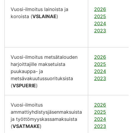
Vuosi-ilmoitus lainoista ja
2026
koroista (
VSLAINAE
)
2025
2024
2023
Vuosi-ilmoitus metsätalouden
2026
harjoittajille maksetuista
2025
puukauppa- ja
2024
metsävakuutussuorituksista
2023
(
VSPUERIE
)
Vuosi-ilmoitus
2026
ammattiyhdistysjäsenmaksuista
2025
ja työttömyyskassamaksuista
2024
(
VSATMAKE
)
2023