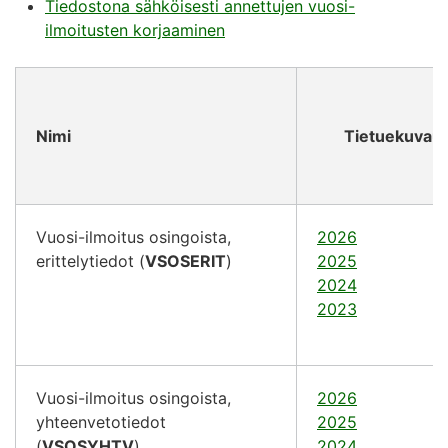
Tiedostona sähköisesti annettujen vuosi-
ilmoitusten korjaaminen
Nimi
Tietuekuvaus
Vuosi-ilmoitus osingoista,
2026
erittelytiedot (
VSOSERIT
)
2025
2024
2023
Vuosi-ilmoitus osingoista,
2026
yhteenvetotiedot
2025
(
VSOSYHTV
)
2024