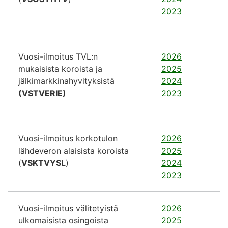
2023
Vuosi-ilmoitus TVL:n
2026
mukaisista koroista ja
2025
jälkimarkkinahyvityksistä
2024
(VSTVERIE)
2023
Vuosi-ilmoitus korkotulon
2026
lähdeveron alaisista koroista
2025
(
VSKTVYSL
)
2024
2023
Vuosi-ilmoitus välitetyistä
2026
ulkomaisista osingoista
2025