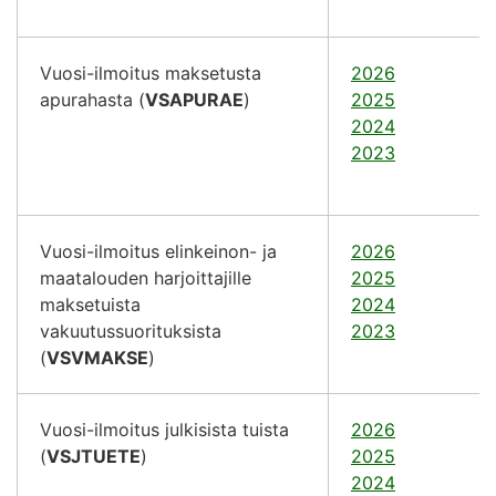
Vuosi-ilmoitus maksetusta
2026
apurahasta (
VSAPURAE
)
2025
2024
2023
Vuosi-ilmoitus elinkeinon- ja
2026
maatalouden harjoittajille
2025
maksetuista
2024
vakuutussuorituksista
2023
(
VSVMAKSE
)
Vuosi-ilmoitus julkisista tuista
2026
(
VSJTUETE
)
2025
2024