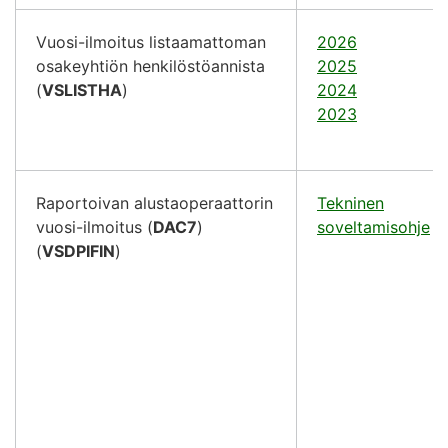
Vuosi-ilmoitus listaamattoman
2026
osakeyhtiön henkilöstöannista
2025
(
VSLISTHA
)
2024
2023
Raportoivan alustaoperaattorin
Tekninen
vuosi-ilmoitus (
DAC7
)
soveltamisohje
(
(
VSDPIFIN
)