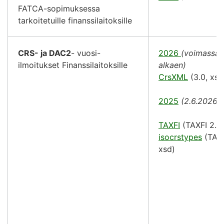
FATCA-sopimuksessa
tarkoitetuille finanssilaitoksille
CRS- ja DAC2
- vuosi-
2026
(voimassa 1
ilmoitukset Finanssilaitoksille
alkaen)
CrsXML
(3.0, xsd
2025
(2.6.2026)
TAXFI
(TAXFI 2.0,
isocrstypes
(TAXF
xsd)