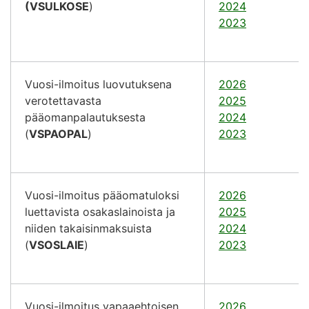
(VSULKOSE
)
2024
2023
Vuosi-ilmoitus luovutuksena
2026
verotettavasta
2025
pääomanpalautuksesta
2024
(
VSPAOPAL
)
2023
Vuosi-ilmoitus pääomatuloksi
2026
luettavista osakaslainoista ja
2025
niiden takaisinmaksuista
2024
(
VSOSLAIE
)
2023
Vuosi-ilmoitus vapaaehtoisen
2026