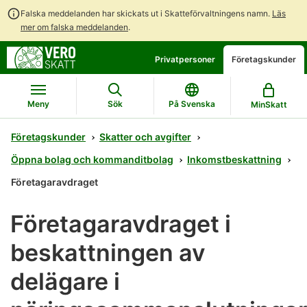
Falska meddelanden har skickats ut i Skatteförvaltningens namn.
Läs
mer om falska meddelanden
.
Gå
Gå
Privatpersoner
Företagskunder
direkt
till
till
hela
innehållet
webbplatsens
Meny
Sök
På Svenska
MinSkatt
sökning
Företagskunder
Skatter och avgifter
Öppna bolag och kommanditbolag
Inkomstbeskattning
Företagaravdraget
Företagaravdraget i
beskattningen av
delägare i