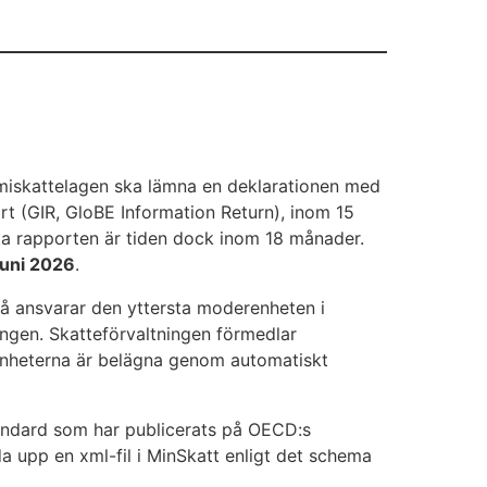
miskattelagen ska lämna en deklarationen med
ort (GIR, GloBE Information Return), inom 15
a rapporten är tiden dock inom 18 månader.
juni 2026
.
Då ansvarar den yttersta moderenheten i
ngen. Skatteförvaltningen förmedlar
nenheterna är belägna genom automatiskt
tandard som har publicerats på OECD:s
 upp en xml-fil i MinSkatt enligt det schema