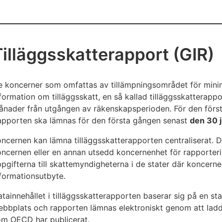
päättyy
Tilläggsskatterapport (GIR)
e koncerner som omfattas av tillämpningsområdet för mini
formation om tilläggsskatt, en så kallad tilläggsskatterapp
nader från utgången av räkenskapsperioden. För den först
apporten ska lämnas för den första gången senast
den 30 
ncernen kan lämna tilläggsskatterapporten centraliserat. 
ncernen eller en annan utsedd koncernenhet för rapporteri
pgifterna till skattemyndigheterna i de stater där koncer
formationsutbyte.
tainnehållet i tilläggsskatterapporten baserar sig på en s
bbplats och rapporten lämnas elektroniskt genom att ladda
om OECD har publicerat.