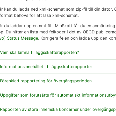
r kan du ladda ned xml-schemat som zip-fil till din dator.
lformat behövs för att läsa xml-schemat.
r du laddar upp en xml-fil i MinSkatt får du en anmärkning if
p. Du hittar en lista med felkoder i det av OECD publicer
wo) Status Message
. Korrigera felen och ladda upp den korr
Vem ska lämna tilläggsskatterapporten?
lla de koncernenheter som är belägna i Finland är skyldiga 
Informationsinnehållet i tilläggsskatterapporter
an lämna tilläggsskatterapporten centraliserat. Då ansvara
n annan utsedd koncernenhet för rapporteringen.
n tilläggsskatterapport ska innehålla nödvändiga uppgifter 
Förenklad rapportering för övergångsperioden
m koncernstrukturen och de uppgifter som behövs för att b
entraliserad rapportering förutsätter att den yttersta mod
ventuell tilläggsskatt i hemvistjurisdiktionerna för konce
e beräkningar som anges i tilläggsskatterapporten ska i pr
Uppgifter som förutsätts för automatiskt informationsutby
apporten är belägen i en jurisdiktion som för rapporterings
jort och som gäller i ett år och i fem år anges.
vergångsperioden, alltså för räkenskapsperioder som börja
ed Finland.
0.6.2030, är det dock under vissa förutsättningar möjligt at
m den yttersta moderenheten eller en enhet som utses att 
Rapporten av stora inhemska koncerner under övergångsp
ravet på innehållet i tilläggsskatterapporten grundar sig på
nom EU-området grundar sig informationsutbytet på DAC9-d
vergångsperioden. Då kan beräkningarna anges som uppgifte
ämnar den i sin hemvistjurisdiktion, får myndigheterna i hem