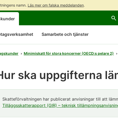
altningens namn.
Läs mer om falska meddelanden
.
Gå
Gå
skunder
direkt
till
till
hela
innehållet
webbplatsens
etagsverksamhet
Samarbete och tjänster
sökning
tagskunder
Minimiskatt för stora koncerner (OECD:s pelare 2)
Hur ska uppgifterna l
Esimerkki
Skatteförvaltningen har publicerat anvisningar till att läm
alkaa
Tilläggsskatterapport (GIR) – teknisk tillämpningsanvisnin
Esimerkki