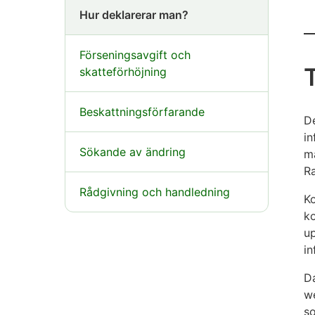
Hur deklarerar man?
Förseningsavgift och
skatteförhöjning
Beskattningsförfarande
D
in
Sökande av ändring
må
R
Rådgivning och handledning
Ko
ko
up
in
Da
we
s