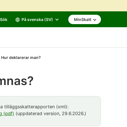
Sök
På svenska (SV)
MinSkatt
Hur deklarerar man?
ämnas?
na tilläggsskatterapporten (xml):
g (pdf)
(uppdaterad version, 29.6.2026.)