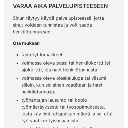
VARAA AIKA PALVELUPISTEESEEN
Sinun täytyy käydä palvelupisteessä, jotta
sinut voidaan tunnistaa ja voit saada
henkilötunnuksen.
Ota mukaan
täytetyt lomakkeet
voimassa oleva passi tai henkilökortti (ei
ajokortti), jos haet henkilötunnusta
voimassa oleva oleskelulupa tai viisumi
silloin, kun sellainen vaaditaan ja haet
henkilötunnusta
työnantajan lausunto tai kopio
työmääräyksestä tai työsopimuksesta,
josta käy ilmi rahapalkan määrä ja se, että
työ vaatii erityisosaamista