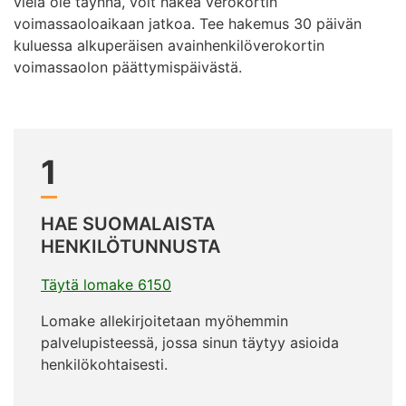
vielä ole täynnä, voit hakea verokortin
voimassaoloaikaan jatkoa. Tee hakemus 30 päivän
kuluessa alkuperäisen avainhenkilöverokortin
voimassaolon päättymispäivästä.
1
HAE SUOMALAISTA
HENKILÖTUNNUSTA
Täytä lomake 6150
Lomake allekirjoitetaan myöhemmin
palvelupisteessä, jossa sinun täytyy asioida
henkilökohtaisesti.