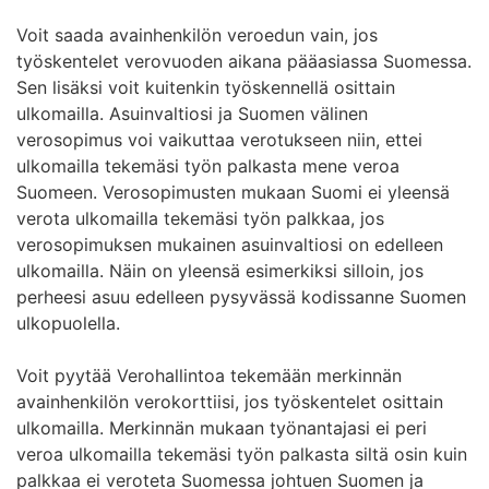
Voit saada avainhenkilön veroedun vain, jos
työskentelet verovuoden aikana pääasiassa Suomessa.
Sen lisäksi voit kuitenkin työskennellä osittain
ulkomailla. Asuinvaltiosi ja Suomen välinen
verosopimus voi vaikuttaa verotukseen niin, ettei
ulkomailla tekemäsi työn palkasta mene veroa
Suomeen. Verosopimusten mukaan Suomi ei yleensä
verota ulkomailla tekemäsi työn palkkaa, jos
verosopimuksen mukainen asuinvaltiosi on edelleen
ulkomailla. Näin on yleensä esimerkiksi silloin, jos
perheesi asuu edelleen pysyvässä kodissanne Suomen
ulkopuolella.
Voit pyytää Verohallintoa tekemään merkinnän
avainhenkilön verokorttiisi, jos työskentelet osittain
ulkomailla. Merkinnän mukaan työnantajasi ei peri
veroa ulkomailla tekemäsi työn palkasta siltä osin kuin
palkkaa ei veroteta Suomessa johtuen Suomen ja