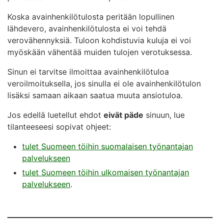
Koska avainhenkilötulosta peritään lopullinen
lähdevero, avainhenkilötulosta ei voi tehdä
verovähennyksiä. Tuloon kohdistuvia kuluja ei voi
myöskään vähentää muiden tulojen verotuksessa.
Sinun ei tarvitse ilmoittaa avainhenkilötuloa
veroilmoituksella, jos sinulla ei ole avainhenkilötulon
lisäksi samaan aikaan saatua muuta ansiotuloa.
Jos edellä luetellut ehdot
eivät päde
sinuun, lue
tilanteeseesi sopivat ohjeet:
tulet Suomeen töihin suomalaisen työnantajan
palvelukseen
tulet Suomeen töihin ulkomaisen työnantajan
palvelukseen
.