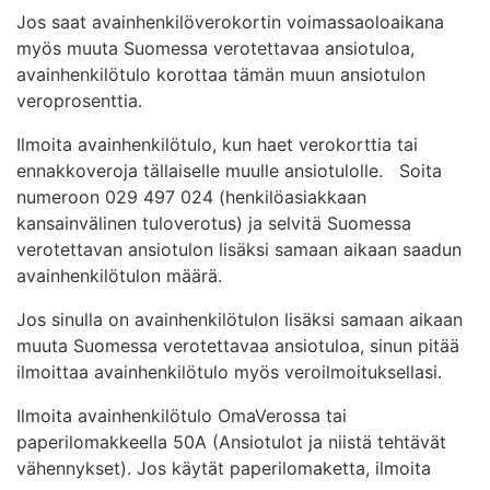
Jos saat avainhenkilöverokortin voimassaoloaikana
myös muuta Suomessa verotettavaa ansiotuloa,
avainhenkilötulo korottaa tämän muun ansiotulon
veroprosenttia.
Ilmoita avainhenkilötulo, kun haet verokorttia tai
ennakkoveroja tällaiselle muulle ansiotulolle. Soita
numeroon 029 497 024 (henkilöasiakkaan
kansainvälinen tuloverotus) ja selvitä Suomessa
verotettavan ansiotulon lisäksi samaan aikaan saadun
avainhenkilötulon määrä.
Jos sinulla on avainhenkilötulon lisäksi samaan aikaan
muuta Suomessa verotettavaa ansiotuloa, sinun pitää
ilmoittaa avainhenkilötulo myös veroilmoituksellasi.
Ilmoita avainhenkilötulo OmaVerossa tai
paperilomakkeella 50A (Ansiotulot ja niistä tehtävät
vähennykset). Jos käytät paperilomaketta, ilmoita