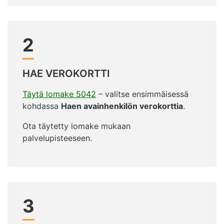
2
HAE VEROKORTTI
Täytä lomake 5042
– valitse ensimmäisessä
kohdassa
Haen avainhenkilön verokorttia
.
Ota täytetty lomake mukaan
palvelupisteeseen.
3