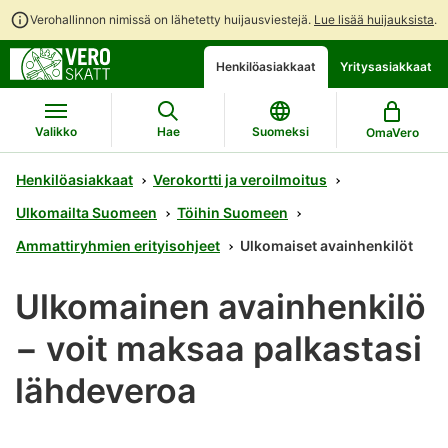
Verohallinnon nimissä on lähetetty huijausviestejä.
Lue lisää huijauksista
.
Siirry
Siirry
Avaa
Henkilöasiakkaat
Yritysasiakkaat
suoraan
koko
chattibotin
sisältöön
sivuston
keskustelu
hakuun
Valikko
Hae
Suomeksi
OmaVero
Henkilöasiakkaat
Verokortti ja veroilmoitus
Ulkomailta Suomeen
Töihin Suomeen
Ammattiryhmien erityisohjeet
Ulkomaiset avainhenkilöt
Ulkomainen avainhenkilö
− voit maksaa palkastasi
lähdeveroa