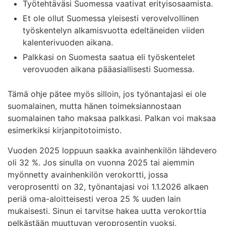
Työtehtäväsi Suomessa vaativat erityisosaamista.
Et ole ollut Suomessa yleisesti verovelvollinen
työskentelyn alkamisvuotta edeltäneiden viiden
kalenterivuoden aikana.
Palkkasi on Suomesta saatua eli työskentelet
verovuoden aikana pääasiallisesti Suomessa.
Tämä ohje pätee myös silloin, jos työnantajasi ei ole
suomalainen, mutta hänen toimeksiannostaan
suomalainen taho maksaa palkkasi. Palkan voi maksaa
esimerkiksi kirjanpitotoimisto.
Vuoden 2025 loppuun saakka avainhenkilön lähdevero
oli 32 %. Jos sinulla on vuonna 2025 tai aiemmin
myönnetty avainhenkilön verokortti, jossa
veroprosentti on 32, työnantajasi voi 1.1.2026 alkaen
periä oma-aloitteisesti veroa 25 % uuden lain
mukaisesti. Sinun ei tarvitse hakea uutta verokorttia
pelkästään muuttuvan veroprosentin vuoksi.