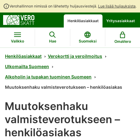
Verohallinnon nimissä on lähetetty huijausviestejä.
Lue lisää huijauksista
.
Siirry
Siirry
Henkilöasiakkaat
Yritysasiakkaat
suoraan
koko
sisältöön
sivuston
hakuun
Valikko
Hae
Suomeksi
OmaVero
Henkilöasiakkaat
Verokortti ja veroilmoitus
Ulkomailta Suomeen
Alkoholin ja tupakan tuominen Suomeen
Muutoksenhaku valmisteverotukseen – henkilöasiakas
Muutoksenhaku
valmisteverotukseen –
henkilöasiakas