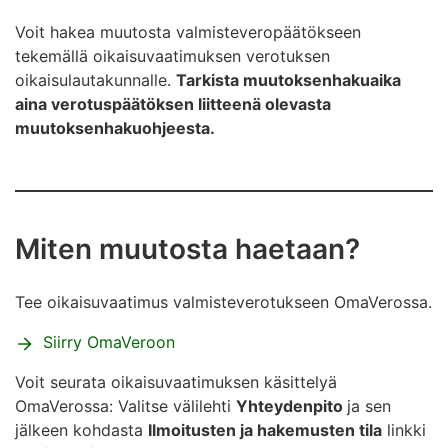
Voit hakea muutosta valmisteveropäätökseen
tekemällä oikaisuvaatimuksen verotuksen
oikaisulautakunnalle.
Tarkista muutoksenhakuaika
aina verotuspäätöksen liitteenä olevasta
muutoksenhakuohjeesta.
Miten muutosta haetaan?
Tee oikaisuvaatimus valmisteverotukseen OmaVerossa.
Siirry OmaVeroon
Voit seurata oikaisuvaatimuksen käsittelyä
OmaVerossa: Valitse välilehti
Yhteydenpito
ja sen
jälkeen kohdasta
Ilmoitusten ja hakemusten tila
linkki