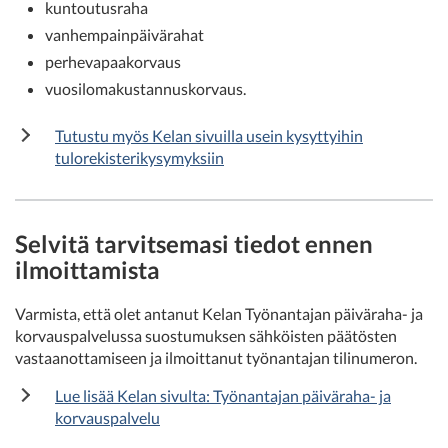
kuntoutusraha
vanhempainpäivärahat
perhevapaakorvaus
vuosilomakustannuskorvaus.
Tutustu myös Kelan sivuilla usein kysyttyihin
tulorekisterikysymyksiin
Selvitä tarvitsemasi tiedot ennen
ilmoittamista
Varmista, että olet antanut Kelan Työnantajan päiväraha- ja
korvauspalvelussa suostumuksen sähköisten päätösten
vastaanottamiseen ja ilmoittanut työnantajan tilinumeron.
Lue lisää Kelan sivulta: Työnantajan päiväraha- ja
korvauspalvelu