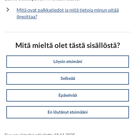
Mitä ovat palkkatiedot ja mitä tietoja minun pitää
ilmoittaa?
Mitä mieltä olet tästä sisällöstä?
Löysin etsimäni
Selkeää
Epäselvää
En löytänyt etsimääni
Sivu on viimeksi päivitetty 18.11.2025