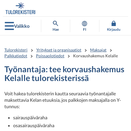
Siirry
Siirry
suoraan
koko
sisältöön
sivuston
hakuun
Valikko
Hae
FI
Kirjaudu
Tulorekisteri
Yritykset ja organisaatiot
Maksajat
Palkkatiedot
Poissaolotiedot
Korvaushakemus Kelalle
Työnantaja: tee korvaushakemus
Kelalle tulorekisterissä
Voit hakea tulorekisterin kautta seuraavia työnantajalle
maksettavia Kelan etuuksia, jos palkkojen maksajalla on Y-
tunnus:
sairauspäiväraha
osasairauspäiväraha