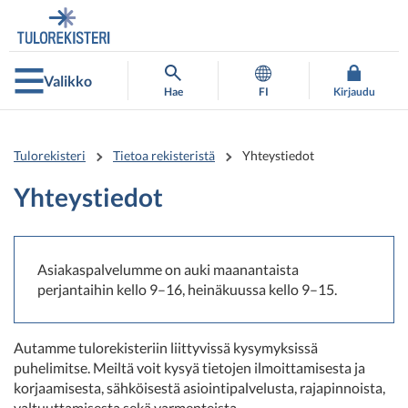
Siirry
Siirry
suoraan
koko
sisältöön
sivuston
hakuun
Valikko
Hae
FI
Kirjaudu
Tulorekisteri
Tietoa rekisteristä
Yhteystiedot
Yhteystiedot
Asiakaspalvelumme on auki maanantaista
perjantaihin kello 9–16, heinäkuussa kello 9–15.
Autamme tulorekisteriin liittyvissä kysymyksissä
puhelimitse. Meiltä voit kysyä tietojen ilmoittamisesta ja
korjaamisesta, sähköisestä asiointipalvelusta, rajapinnoista,
valtuuttamisesta sekä varmenteista.