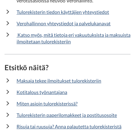
verotusasioissa neuvoo Verohallinto.
Tulorekisterin tiedon käyttäjien yhteystiedot
Verohallinnon yhteystiedot ja palvelukanavat
Katso myös, mitä tietoja eri vakuutuksista ja maksuista
ilmoitetaan tulorekisteriin
Etsitkö näitä?
Maksaja tekee ilmoitukset tulorekisteriin
Kotitalous työnantajana
Miten asioin tulorekisterissä?
Tulorekisterin paperilomakkeet ja postitusosoite
Risuja tai ruusuja? Anna palautetta tulorekisteristä