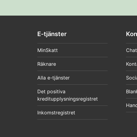
E-tjänster
Kon
MinSkatt
Chat
Räknare
Kont
Alla e-tjänster
Soci
Det positiva
Blan
kreditupplysningsregistret
Hand
Inkomstregistret