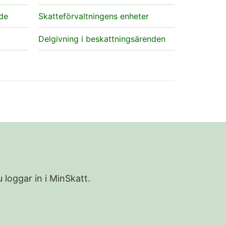
nde
Skatteförvaltningens enheter
Delgivning i beskattningsärenden
 loggar in i MinSkatt.