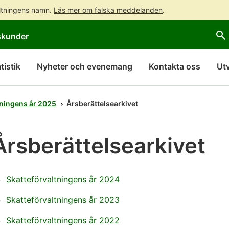
altningens namn.
Läs mer om falska meddelanden
.
Gå
Gå
skunder
direkt
till
till
hela
innehållet
webbplatsens
tistik
Nyheter och evenemang
Kontakta oss
Ut
sökning
tningens år 2025
Årsberättelsearkivet
Årsberättelsearkivet
Skatteförvaltningens år 2024
Skatteförvaltningens år 2023
Skatteförvaltningens år 2022