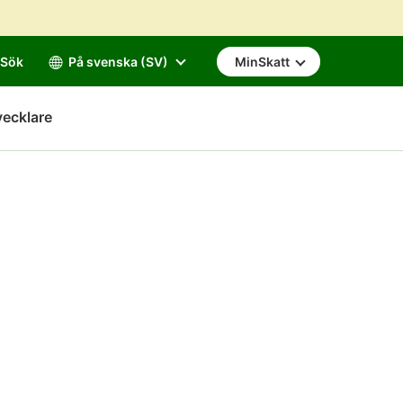
Sök
På svenska (SV)
MinSkatt
vecklare