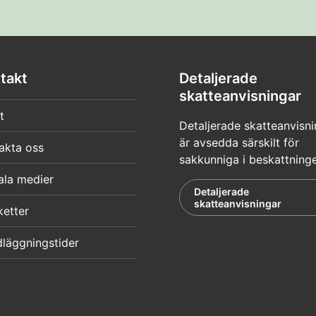
takt
Detaljerade
skatteanvisningar
t
Detaljerade skatteanvisni
är avsedda särskilt för
akta oss
sakkunniga i beskattning
ala medier
Detaljerade
skatteanvisningar
ketter
läggningstider