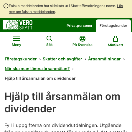
Falska meddelanden har skickats ut i Skatteförvaltningens namn.
Läs
mer om falska meddelanden
.
Gå
Gå
Privatpersoner
Företagskunder
direkt
till
till
hela
innehållet
webbplatsens
Meny
Sök
På Svenska
MinSkatt
sökning
Företagskunder
Skatter och avgifter
Årsanmälningar
När ska man lämna årsanmälan?
Hjälp till årsanmälan om dividender
Hjälp till årsanmälan om
dividender
Fyll i uppgifterna om dividendutdelningen. Utgående