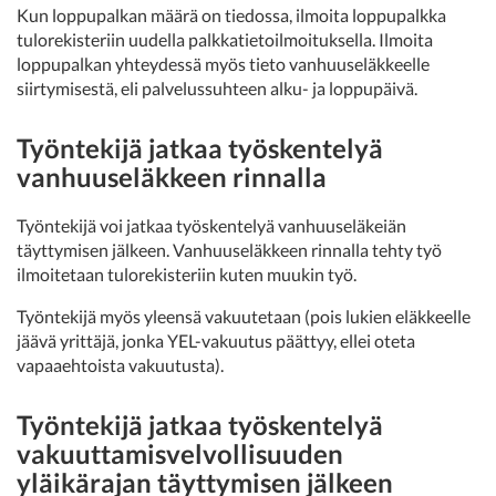
Kun loppupalkan määrä on tiedossa, ilmoita loppupalkka
tulorekisteriin uudella palkkatietoilmoituksella. Ilmoita
loppupalkan yhteydessä myös tieto vanhuuseläkkeelle
siirtymisestä, eli palvelussuhteen alku- ja loppupäivä.
Työntekijä jatkaa työskentelyä
vanhuuseläkkeen rinnalla
Työntekijä voi jatkaa työskentelyä vanhuuseläkeiän
täyttymisen jälkeen. Vanhuuseläkkeen rinnalla tehty työ
ilmoitetaan tulorekisteriin kuten muukin työ.
Työntekijä myös yleensä vakuutetaan (pois lukien eläkkeelle
jäävä yrittäjä, jonka YEL-vakuutus päättyy, ellei oteta
vapaaehtoista vakuutusta).
Työntekijä jatkaa työskentelyä
vakuuttamisvelvollisuuden
yläikärajan täyttymisen jälkeen