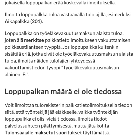
jokaisella loppupalkan erää koskevalla ilmoituksella.
Ilmoita loppupalkka tuloa vastaavalla tulolajilla, esimerkiksi
Aikapalkka (201).
Loppupalkka on työeläkevakuutusmaksun alaista tuloa,
joten
älä merkitse
palkkatietoilmoitukseen vakuuttamisen
poikkeustilanteen tyyppiä. Jos loppupalkka kuitenkin
sisältää eriä, jotka eivät ole työeläkevakuutusmaksun alaista
tuloa, ilmoita näiden tulolajien yhteydessä
vakuuttamistiedon tyyppi "Työeläkevakuutusmaksun
alainen: Ei".
Loppupalkan määrä ei ole tiedossa
Voit ilmoittaa tulorekisterin palkkatietoilmoituksella tiedon
siitä, että työntekijä jää eläkkeelle, vaikka työntekijän
loppupalkka ei olisi vielä tiedossa. Ilmoita tiedot
palvelussuhteen päättymisestä, mutta jätä kohta
Tulonsaajalle maksetut suoritukset
täyttämättä.