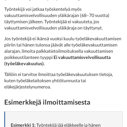
Työntekijä voi jatkaa työskentelyä myös
vakuuttamisvelvollisuuden yläikärajan (68–70 vuotta)
täyttymisen jälkeen. Työntekijää ei vakuuteta, jos
vakuuttamisvelvollisuuden yläikäraja on täyttynyt.
Jos työntekijä ei ikänsä vuoksi kuulu työeläkevakuuttamisen
piiriin tai hänen tulonsa jäävät alle työeläkevakuuttamisen
alarajan, ilmoita palkkatietoilmoituksella vakuuttamisen
poikkeustilanteen tyyppi
Ei vakuuttamisvelvollisuutta
(työeläkevakuutus).
Tällöin ei tarvitse ilmoittaa työeläkevakuutuksen tietoja,
kuten työeläkelaitoksen yhtiötunnusta tai
eläkejärjestelynumeroa.
Esimerkkejä ilmoittamisesta
Esimerkki 1:
Työntekijä jää eläkkeelle ja hänen