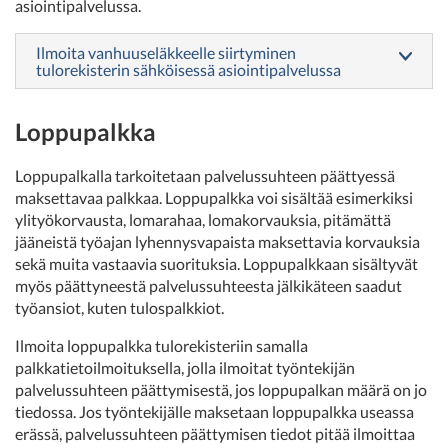
asiointipalvelussa.
Ilmoita vanhuuseläkkeelle siirtyminen
tulorekisterin sähköisessä asiointipalvelussa
Loppupalkka
Loppupalkalla tarkoitetaan palvelussuhteen päättyessä
maksettavaa palkkaa. Loppupalkka voi sisältää esimerkiksi
ylityökorvausta, lomarahaa, lomakorvauksia, pitämättä
jääneistä työajan lyhennysvapaista maksettavia korvauksia
sekä muita vastaavia suorituksia. Loppupalkkaan sisältyvät
myös päättyneestä palvelussuhteesta jälkikäteen saadut
työansiot, kuten tulospalkkiot.
Ilmoita loppupalkka tulorekisteriin samalla
palkkatietoilmoituksella, jolla ilmoitat työntekijän
palvelussuhteen päättymisestä, jos loppupalkan määrä on jo
tiedossa. Jos työntekijälle maksetaan loppupalkka useassa
erässä, palvelussuhteen päättymisen tiedot pitää ilmoittaa