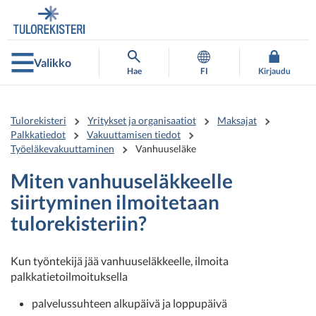
Siirry
Siirry
suoraan
koko
sisältöön
sivuston
hakuun
Valikko
Hae
FI
Kirjaudu
Tulorekisteri
Yritykset ja organisaatiot
Maksajat
Palkkatiedot
Vakuuttamisen tiedot
Työeläkevakuuttaminen
Vanhuuseläke
Miten vanhuuseläkkeelle
siirtyminen ilmoitetaan
tulorekisteriin?
Kun työntekijä jää vanhuuseläkkeelle, ilmoita
palkkatietoilmoituksella
palvelussuhteen alkupäivä ja loppupäivä