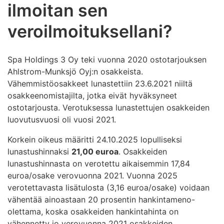
ilmoitan sen
veroilmoituksellani?
Spa Holdings 3 Oy teki vuonna 2020 ostotarjouksen
Ahlstrom-Munksjö Oyj:n osakkeista.
Vähemmistöosakkeet lunastettiin 23.6.2021 niiltä
osakkeenomistajilta, jotka eivät hyväksyneet
ostotarjousta. Verotuksessa lunastettujen osakkeiden
luovutusvuosi oli vuosi 2021.
Korkein oikeus määritti 24.10.2025 lopulliseksi
lunastushinnaksi
21,00 euroa
. Osakkeiden
lunastushinnasta on verotettu aikaisemmin 17,84
euroa/osake verovuonna 2021. Vuonna 2025
verotettavasta lisätulosta (3,16 euroa/osake) voidaan
vähentää ainoastaan 20 prosentin hankintameno-
olettama, koska osakkeiden hankintahinta on
vähennetty jo verovuonna 2021 osakkeiden