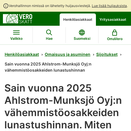
Verohallinnon nimissä on lähetetty huijausviestejä.
Lue lisää huijauksista
.
Siirry
Siirry
Henkilöasiakkaat
Yritysasiakkaat
suoraan
koko
sisältöön
sivuston
hakuun
Valikko
Hae
Suomeksi
OmaVero
Henkilöasiakkaat
Omaisuus ja asuminen
Sijoitukset
Sain vuonna 2025 Ahlstrom-Munksjö Oyj:n
vähemmistöosakkeiden lunastushinnan
Sain vuonna 2025
Ahlstrom-Munksjö Oyj:n
vähemmistöosakkeiden
lunastushinnan. Miten