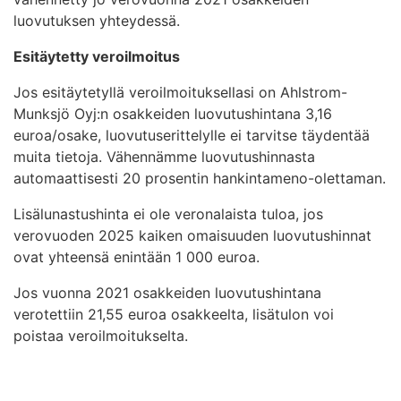
luovutuksen yhteydessä.
Esitäytetty veroilmoitus
Jos esitäytetyllä veroilmoituksellasi on Ahlstrom-
Munksjö Oyj:n osakkeiden luovutushintana 3,16
euroa/osake, luovutuserittelylle ei tarvitse täydentää
muita tietoja. Vähennämme luovutushinnasta
automaattisesti 20 prosentin hankintameno-olettaman.
Lisälunastushinta ei ole veronalaista tuloa, jos
verovuoden 2025 kaiken omaisuuden luovutushinnat
ovat yhteensä enintään 1 000 euroa.
Jos vuonna 2021 osakkeiden luovutushintana
verotettiin 21,55 euroa osakkeelta, lisätulon voi
poistaa veroilmoitukselta.