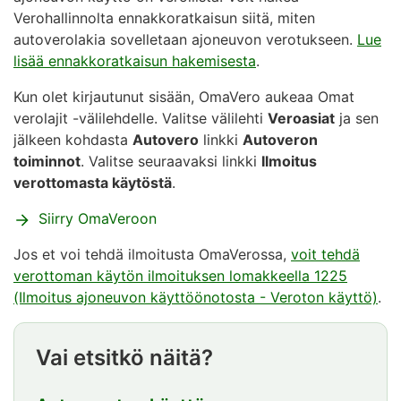
Verohallinnolta ennakkoratkaisun siitä, miten
autoverolakia sovelletaan ajoneuvon verotukseen.
Lue
lisää ennakkoratkaisun hakemisesta
.
Kun olet kirjautunut sisään, OmaVero aukeaa Omat
verolajit -välilehdelle. Valitse välilehti
Veroasiat
ja sen
jälkeen kohdasta
Autovero
linkki
Autoveron
toiminnot
. Valitse seuraavaksi linkki
Ilmoitus
verottomasta käytöstä
.
Siirry OmaVeroon
Jos et voi tehdä ilmoitusta OmaVerossa,
voit tehdä
verottoman käytön ilmoituksen lomakkeella 1225
(Ilmoitus ajoneuvon käyttöönotosta - Veroton käyttö)
.
Vai etsitkö näitä?