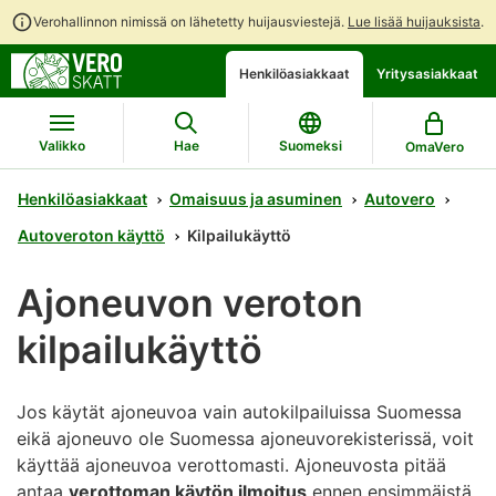
Verohallinnon nimissä on lähetetty huijausviestejä.
Lue lisää huijauksista
.
Siirry
Siirry
Henkilöasiakkaat
Yritysasiakkaat
suoraan
koko
sisältöön
sivuston
hakuun
Valikko
Hae
Suomeksi
OmaVero
Henkilöasiakkaat
Omaisuus ja asuminen
Autovero
Autoveroton käyttö
Kilpailukäyttö
Ajoneuvon veroton
kilpailukäyttö
Jos käytät ajoneuvoa vain autokilpailuissa Suomessa
eikä ajoneuvo ole Suomessa ajoneuvorekisterissä, voit
käyttää ajoneuvoa verottomasti. Ajoneuvosta pitää
antaa
verottoman käytön ilmoitus
ennen ensimmäistä