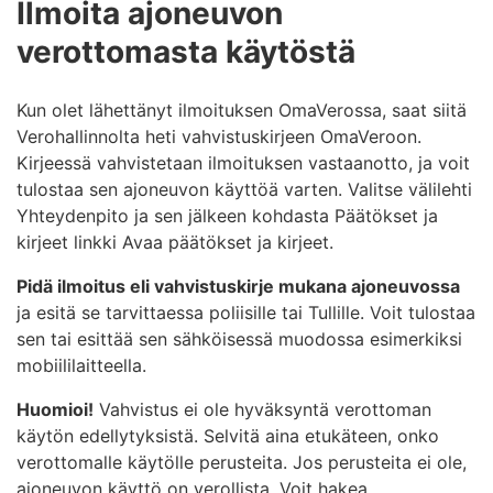
Ilmoita ajoneuvon
verottomasta käytöstä
Kun olet lähettänyt ilmoituksen OmaVerossa, saat siitä
Verohallinnolta heti vahvistuskirjeen OmaVeroon.
Kirjeessä vahvistetaan ilmoituksen vastaanotto, ja voit
tulostaa sen ajoneuvon käyttöä varten. Valitse välilehti
Yhteydenpito ja sen jälkeen kohdasta Päätökset ja
kirjeet linkki Avaa päätökset ja kirjeet.
Pidä ilmoitus eli vahvistuskirje mukana ajoneuvossa
ja esitä se tarvittaessa poliisille tai Tullille. Voit tulostaa
sen tai esittää sen sähköisessä muodossa esimerkiksi
mobiililaitteella.
Huomioi!
Vahvistus ei ole hyväksyntä verottoman
käytön edellytyksistä. Selvitä aina etukäteen, onko
verottomalle käytölle perusteita. Jos perusteita ei ole,
ajoneuvon käyttö on verollista. Voit hakea