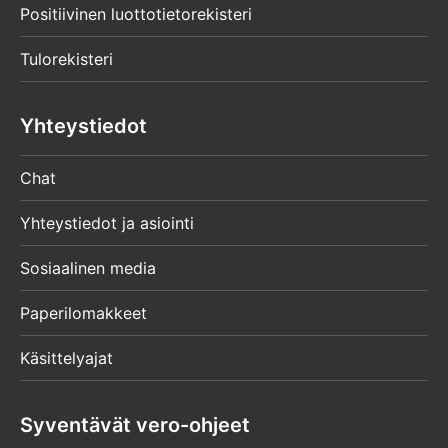
Positiivinen luottotietorekisteri
Tulorekisteri
Yhteystiedot
Chat
Yhteystiedot ja asiointi
Sosiaalinen media
Paperilomakkeet
Käsittelyajat
Syventävät vero-ohjeet