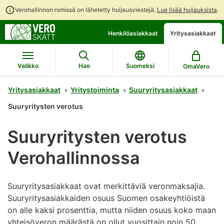
Verohallinnon nimissä on lähetetty huijausviestejä.
Lue lisää huijauksista
.
Siirry
Siirry
Henkilöasiakkaat
Yritysasiakkaat
suoraan
koko
sisältöön
sivuston
hakuun
Valikko
Hae
Suomeksi
OmaVero
Yritysasiakkaat
Yritystoiminta
Suuryritysasiakkaat
Suuryritysten verotus
Suuryritysten verotus
Verohallinnossa
Suuryritysasiakkaat ovat merkittäviä veronmaksajia.
Suuryritysasiakkaiden osuus Suomen osakeyhtiöistä
on alle kaksi prosenttia, mutta niiden osuus koko maan
yhteisöveron määrästä on ollut vuosittain noin 50