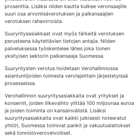
prosenttia. Lisäksi niiden kautta kulkee veronsaajille
suuri osa arvonlisäverotuksen ja palkansaajien
verotuksen rahavirroista.
Suuryritysasiakkaat ovat myös tärkeitä verotuksen
perusteena käytettävien tietojen antajia. Niiden
palveluksessa työskentelee lähes joka toinen
yksityisen sektorin palkansaaja Suomessa.
Suuryritysten verotus hoidetaan Verohallinnossa
asiantuntijoiden toimesta verolajeittain järjestetyissä
prosesseissa.
Verohallinnon suuryritysasiakkaita ovat yritykset ja
konsernit, joiden liikevaihto ylittää 100 miljoonaa euroa
ja joiden toiminta on kansainvälistä. Lisäksi
suuryritysasiakkaita ovat kaikki julkisesti noteeratut
yhtiöt, Suomessa toimivat pankit ja vakuutuslaitokset
sekä tonnistoverovelvolliset.