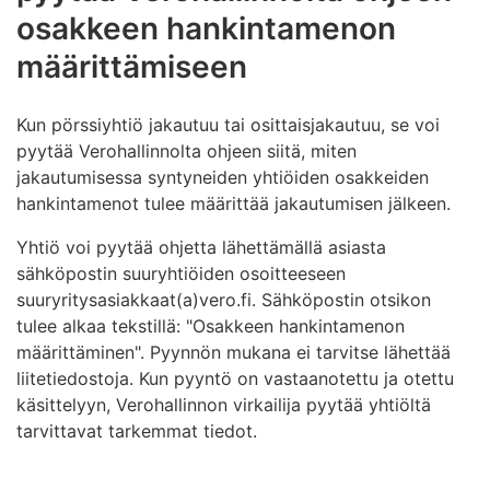
osakkeen hankintamenon
määrittämiseen
Kun pörssiyhtiö jakautuu tai osittaisjakautuu, se voi
pyytää Verohallinnolta ohjeen siitä, miten
jakautumisessa syntyneiden yhtiöiden osakkeiden
hankintamenot tulee määrittää jakautumisen jälkeen.
Yhtiö voi pyytää ohjetta lähettämällä asiasta
sähköpostin suuryhtiöiden osoitteeseen
suuryritysasiakkaat(a)vero.fi. Sähköpostin otsikon
tulee alkaa tekstillä: "Osakkeen hankintamenon
määrittäminen". Pyynnön mukana ei tarvitse lähettää
liitetiedostoja. Kun pyyntö on vastaanotettu ja otettu
käsittelyyn, Verohallinnon virkailija pyytää yhtiöltä
tarvittavat tarkemmat tiedot.