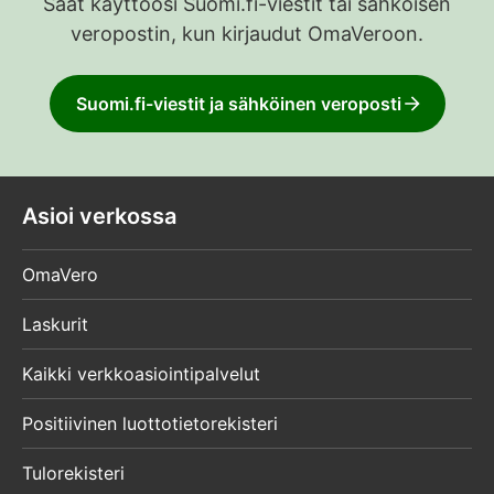
Saat käyttöösi Suomi.fi-viestit tai sähköisen
veropostin, kun kirjaudut OmaVeroon.
Suomi.fi-viestit ja sähköinen veroposti
Asioi verkossa
OmaVero
Laskurit
Kaikki verkkoasiointipalvelut
Positiivinen luottotietorekisteri
Tulorekisteri