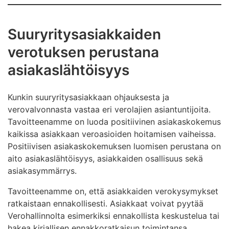
Suuryritysasiakkaiden
verotuksen perustana
asiakaslähtöisyys
Kunkin suuryritysasiakkaan ohjauksesta ja
verovalvonnasta vastaa eri verolajien asiantuntijoita.
Tavoitteenamme on luoda positiivinen asiakaskokemus
kaikissa asiakkaan veroasioiden hoitamisen vaiheissa.
Positiivisen asiakaskokemuksen luomisen perustana on
aito asiakaslähtöisyys, asiakkaiden osallisuus sekä
asiakasymmärrys.
Tavoitteenamme on, että asiakkaiden verokysymykset
ratkaistaan ennakollisesti. Asiakkaat voivat pyytää
Verohallinnolta esimerkiksi ennakollista keskustelua tai
hakea kirjallisen ennakkoratkaisun toimintansa