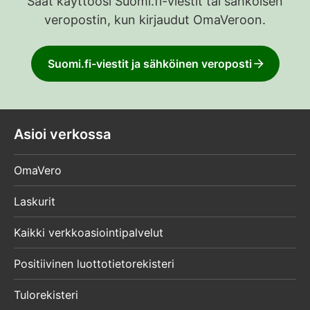
Saat käyttöösi Suomi.fi-viestit tai sähköisen
veropostin, kun kirjaudut OmaVeroon.
Suomi.fi-viestit ja sähköinen veroposti
Asioi verkossa
OmaVero
Laskurit
Kaikki verkkoasiointipalvelut
Positiivinen luottotietorekisteri
Tulorekisteri