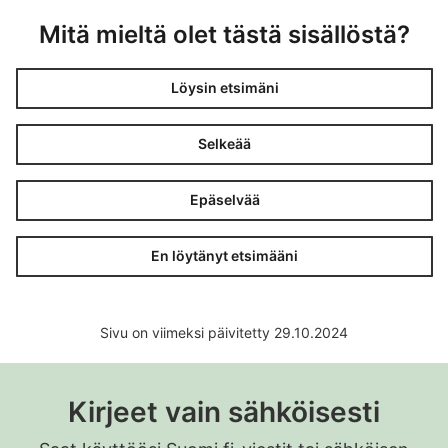
sisäisen tarkastuksen ja ulkoisen tarkastuksen
laatuun nähden tarpeelliselle tasolle;
Mitä mieltä olet tästä sisällöstä?
antaa tulkintansa verotuksellisista seuraamuksista
viivytyksettä asiakasyhtiön näkemyksen
Löysin etsimäni
vastaanotettuaan ja tarvittaessa selvittää asiaa
yhdessä yhtiön kanssa ennen päätöksensä
Selkeää
tekemistä;
keskustelee olennaisista fiskaalisista ja muista
Epäselvää
(erityisesti tulkinnallisista) seikoista asiakasyhtiön
kanssa.
En löytänyt etsimääni
Sivu on viimeksi päivitetty 29.10.2024
Kirjeet vain sähköisesti