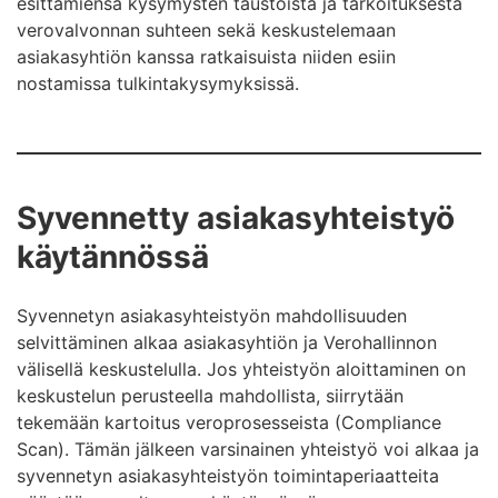
esittämiensä kysymysten taustoista ja tarkoituksesta
verovalvonnan suhteen sekä keskustelemaan
asiakasyhtiön kanssa ratkaisuista niiden esiin
nostamissa tulkintakysymyksissä.
Syvennetty asiakasyhteistyö
käytännössä
Syvennetyn asiakasyhteistyön mahdollisuuden
selvittäminen alkaa asiakasyhtiön ja Verohallinnon
välisellä keskustelulla. Jos yhteistyön aloittaminen on
keskustelun perusteella mahdollista, siirrytään
tekemään kartoitus veroprosesseista (Compliance
Scan). Tämän jälkeen varsinainen yhteistyö voi alkaa ja
syvennetyn asiakasyhteistyön toimintaperiaatteita