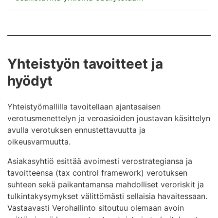
Asiakasyhtiö tuo tulkinnanvaraiset tilanteet
ennakollisesti tietoon Verohallinnon antamien
ohjeiden ja ohjausten mukaisesti
Yhteistyön tavoitteet ja
Asiakasyhtiön kanssa keskustellaan ennakollisesti
esiin nousevista yksittäisistä veroasioista ja -
hyödyt
kysymyksistä, jotta verotuksen ennustettavuus ja
oikeusvarmuus toteutuvat
Yhteistyömallilla tavoitellaan ajantasaisen
Asiakasyhtiön verosuunnittelu perustuu yrityksen
verotusmenettelyn ja veroasioiden joustavan käsittelyn
liiketoiminnasta nouseviin tosiasiallisiin tarpeisiin
avulla verotuksen ennustettavuutta ja
oikeusvarmuutta.
Asiakasyhtiö esittää avoimesti verostrategiansa ja
tavoitteensa (tax control framework) verotuksen
suhteen sekä paikantamansa mahdolliset veroriskit ja
tulkintakysymykset välittömästi sellaisia havaitessaan.
Vastaavasti Verohallinto sitoutuu olemaan avoin