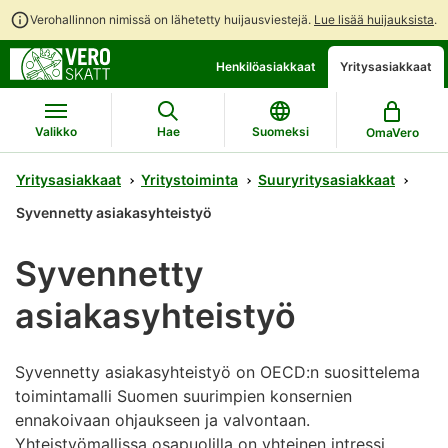
Verohallinnon nimissä on lähetetty huijausviestejä.
Lue lisää huijauksista
.
Siirry
Siirry
Henkilöasiakkaat
Yritysasiakkaat
suoraan
koko
sisältöön
sivuston
hakuun
Valikko
Hae
Suomeksi
OmaVero
Yritysasiakkaat
Yritystoiminta
Suuryritysasiakkaat
Syvennetty asiakasyhteistyö
Syvennetty
asiakasyhteistyö
Syvennetty asiakasyhteistyö on OECD:n suosittelema
toimintamalli Suomen suurimpien konsernien
ennakoivaan ohjaukseen ja valvontaan.
Yhteistyömallissa osapuolilla on yhteinen intressi