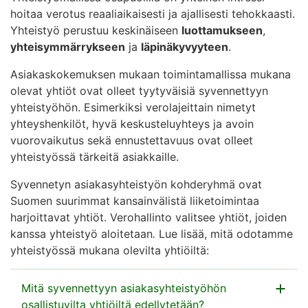
hoitaa verotus reaaliaikaisesti ja ajallisesti tehokkaasti​.
Yhteistyö perustuu keskinäiseen
luottamukseen
,
yhteisymmärrykseen
ja
läpinäkyvyyteen
.
Asiakaskokemuksen mukaan toimintamallissa mukana
olevat yhtiöt ovat olleet tyytyväisiä syvennettyyn
yhteistyöhön. Esimerkiksi verolajeittain nimetyt
yhteyshenkilöt, hyvä keskusteluyhteys ja avoin
vuorovaikutus sekä ennustettavuus ovat olleet
yhteistyössä tärkeitä asiakkaille.
Syvennetyn asiakasyhteistyön kohderyhmä ovat
Suomen suurimmat kansainvälistä liiketoimintaa
harjoittavat yhtiöt. Verohallinto valitsee yhtiöt, joiden
kanssa yhteistyö aloitetaan
.
Lue lisää, mitä odotamme
yhteistyössä mukana olevilta yhtiöiltä:
Mitä syvennettyyn asiakasyhteistyöhön
osallistuvilta yhtiöiltä edellytetään?