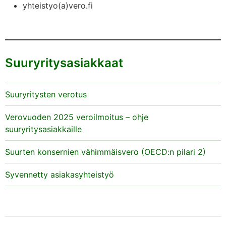
yhteistyo(a)vero.fi
Yhteisymmärrysmuistion mukaan asiakasyhtiön ja
Verohallinnon velvoitteet ovat seuraavat:
Asiakasyhtiö
Suuryritysasiakkaat
pyrkii ylläpitämään sisäisten kontrollien, sisäisen
tarkastuksen ja ulkoisen tarkastuksen laadun
Suuryritysten verotus
vähintään Compliance Scanissa sovitun
sisältöisinä ja tasoisina;
Verovuoden 2025 veroilmoitus – ohje
esittää oma-aloitteisesti Verohallinnolle oman
suuryritysasiakkaille
näkemyksensä olennaisista verotukseen
vaikuttavista seikoista mahdollisimman
Suurten konsernien vähimmäisvero (OECD:n pilari 2)
varhaisessa vaiheessa.
Syvennetty asiakasyhteistyö
Verohallinto
sopeuttaa asiakasyhtiöön kohdistetun valvonnan
muodon ja tason yhtiön sisäisten kontrollien,