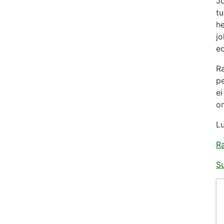
Jo
tu
he
jo
ed
Ra
pe
ei
o
Lu
Ra
S