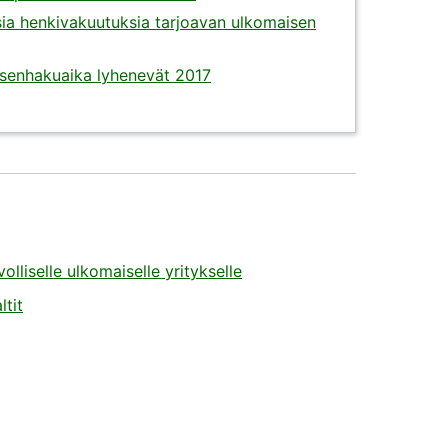
sia henkivakuutuksia tarjoavan ulkomaisen
senhakuaika lyhenevät 2017
liselle ulkomaiselle yritykselle
ltit