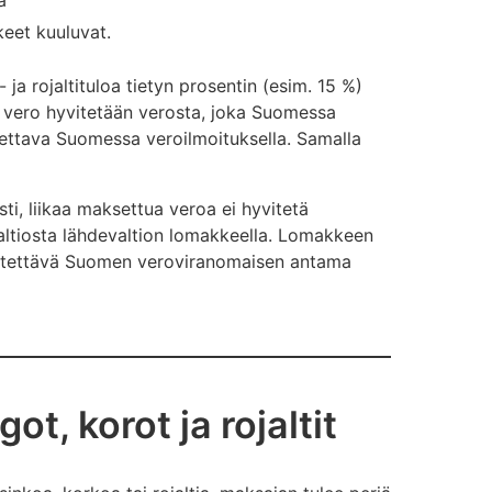
a
keet kuuluvat.
ja rojaltituloa tietyn prosentin (esim. 15 %)
vero hyvitetään verosta, joka Suomessa
tettava Suomessa veroilmoituksella. Samalla
i, liikaa maksettua veroa ei hyvitetä
ltiosta lähdevaltion lomakkeella. Lomakkeen
iitettävä Suomen veroviranomaisen antama
t, korot ja rojaltit