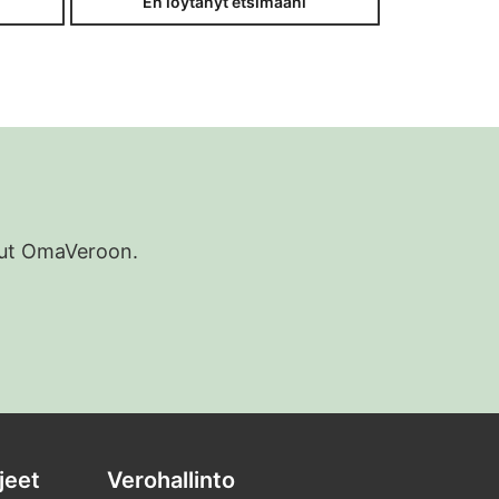
En löytänyt etsimääni
udut OmaVeroon.
jeet
Verohallinto