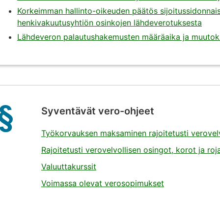
Korkeimman hallinto-oikeuden päätös sijoitussidonnai
henkivakuutusyhtiön osinkojen lähdeverotuksesta
Lähdeveron palautushakemusten määräaika ja muutok
Syventävät vero-ohjeet
Työkorvauksen maksaminen rajoitetusti verovelvol
Rajoitetusti verovelvollisen osingot, korot ja roja
Valuuttakurssit
Voimassa olevat verosopimukset