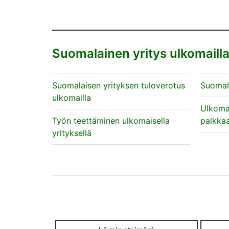
Suomalainen yritys ulkomaill
Suomalaisen yrityksen tuloverotus
Suomala
ulkomailla
Ulkomai
Työn teettäminen ulkomaisella
palkka
yrityksellä