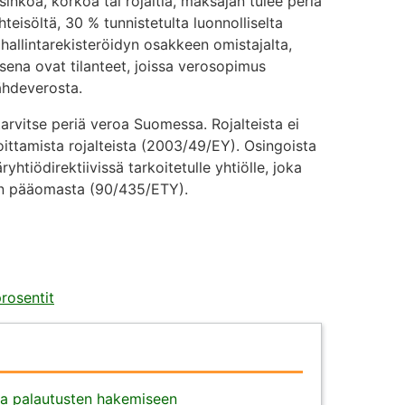
sinkoa, korkoa tai rojaltia, maksajan tulee periä
eisöltä, 30 % tunnistetulta luonnolliselta
 hallintarekisteröidyn osakkeen omistajalta,
ksena ovat tilanteet, joissa verosopimus
ähdeverosta.
tarvitse periä veroa Suomessa. Rojalteista ei
koittamista rojalteista (2003/49/EY). Osingoista
yhtiödirektiivissä tarkoitetulle yhtiölle, joka
ön pääomasta (90/435/ETY).
rosentit
ja palautusten hakemiseen