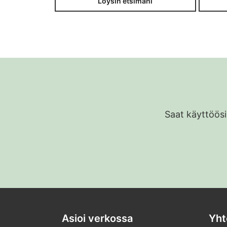
Löysin etsimäni
Saat käyttöösi
Asioi verkossa
Yht