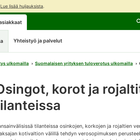
.
Lue lisää huijauksista
.
Siirry
Siirry
asiakkaat
suoraan
koko
sisältöön
sivuston
hakuun
Yhteistyö ja palvelut
ta
ys ulkomailla
Suomalaisen yrityksen tuloverotus ulkomailla
Osingot, korot ja rojalt
tilanteissa
nsainvälisissä tilanteissa osinkojen, korkojen ja rojaltien
ksajan kotivaltion välillä tehdyn verosopimuksen perustee