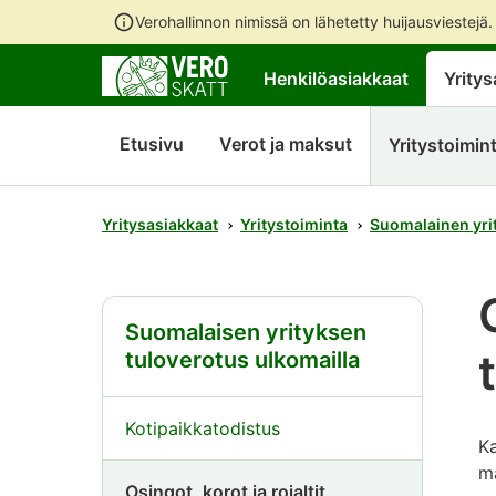
Verohallinnon nimissä on lähetetty huijausviestejä
Henkilöasiakkaat
Yritys
Etusivu
Verot ja maksut
Yritystoimin
Yritysasiakkaat
Yritystoiminta
Suomalainen yrit
Suomalaisen yrityksen
tuloverotus ulkomailla
Kotipaikkatodistus
Ka
ma
Osingot, korot ja rojaltit