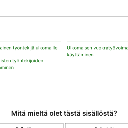
a
inen työntekijä ulkomaille
Ulkomaisen vuokratyövoim
käyttäminen
sten työntekijöiden
aminen
Mitä mieltä olet tästä sisällöstä?