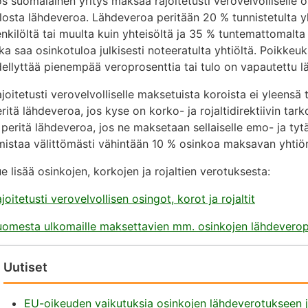
s suomalainen yritys maksaa rajoitetusti verovelvolliselle o
losta lähdeveroa. Lähdeveroa peritään 20 % tunnistetulta yht
nkilöltä tai muulta kuin yhteisöltä ja 35 % tuntemattomalta
ka saa osinkotuloa julkisesti noteeratulta yhtiöltä. Poikkeu
ellyttää pienempää veroprosenttia tai tulo on vapautettu l
joitetusti verovelvolliselle maksetuista koroista ei yleensä 
ritä lähdeveroa, jos kyse on korko- ja rojaltidirektiivin tar
 peritä lähdeveroa, jos ne maksetaan sellaiselle emo- ja tytär
mistaa välittömästi vähintään 10 % osinkoa maksavan yhti
e lisää osinkojen, korkojen ja rojaltien verotuksesta:
joitetusti verovelvollisen osingot, korot ja rojaltit
uomesta ulkomaille maksettavien mm. osinkojen lähdeverop
Uutiset
EU-oikeuden vaikutuksia osinkojen lähdeverotukseen 