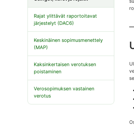
su
ro
Rajat ylittävät raportoitavat
järjestelyt (DAC6)
Keskinäinen sopimusmenettely
U
(MAP)
Ul
Kaksinkertaisen verotuksen
ve
poistaminen
se
Verosopimuksen vastainen
verotus
O