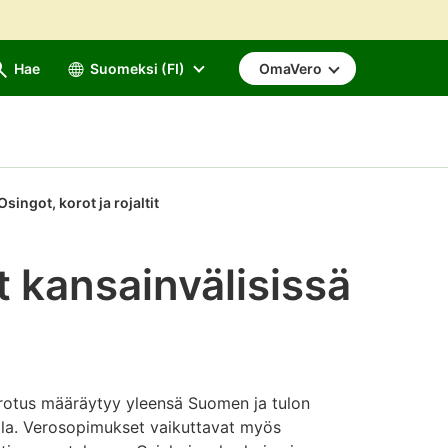
Hae
Suomeksi (FI)
OmaVero
Osingot, korot ja rojaltit
it kansainvälisissä
 verotus määräytyy yleensä Suomen ja tulon
lla. Verosopimukset vaikuttavat myös