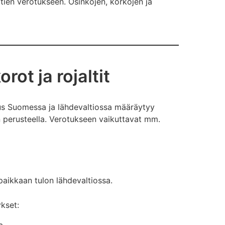
tien verotukseen. Osinkojen, korkojen ja
rot ja rojaltit
uus Suomessa ja lähdevaltiossa määräytyy
 perusteella. Verotukseen vaikuttavat mm.
ipaikkaan tulon lähdevaltiossa.
kset: