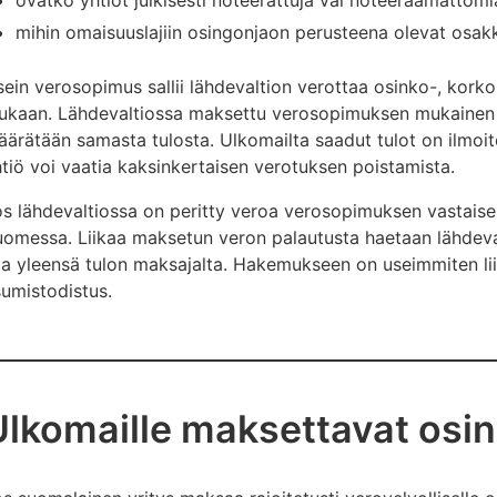
ovatko yhtiöt julkisesti noteerattuja vai noteeraamattomi
mihin omaisuuslajiin osingonjaon perusteena olevat osak
ein verosopimus sallii lähdevaltion verottaa osinko-, korko- 
ukaan. Lähdevaltiossa maksettu verosopimuksen mukainen 
ärätään samasta tulosta. Ulkomailta saadut tulot on ilmoi
tiö voi vaatia kaksinkertaisen verotuksen poistamista.
s lähdevaltiossa on peritty veroa verosopimuksen vastaisest
omessa. Liikaa maksetun veron palautusta haetaan lähdeva
aa yleensä tulon maksajalta. Hakemukseen on useimmiten l
umistodistus.
lkomaille maksettavat osingo