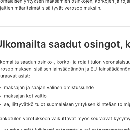
omalaisen yrityksen maksamien osinkojen, korkojen ja rojal
jaltien määritelmät sisältyvät verosopimuksiin.
lkomailta saadut osingot, ko
komailta saadun osinko-, korko- ja rojaltitulon veronalais
rosopimuksen, sisäisen lainsäädännön ja EU-lainsäädännön
uraavat asiat:
maksajan ja saajan välinen omistussuhde
maksajan kotivaltio
se, liittyvätkö tulot suomalaisen yrityksen kiinteään toim
sinkotulon verotukseen vaikuttavat myös seuraavat kysymy