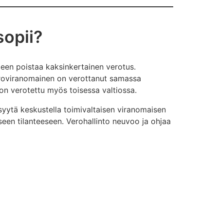
sopii?
rpeen poistaa kaksinkertainen verotus.
 veroviranomainen on verottanut samassa
o on verotettu myös toisessa valtiossa.
yytä keskustella toimivaltaisen viranomaisen
een tilanteeseen. Verohallinto neuvoo ja ohjaa