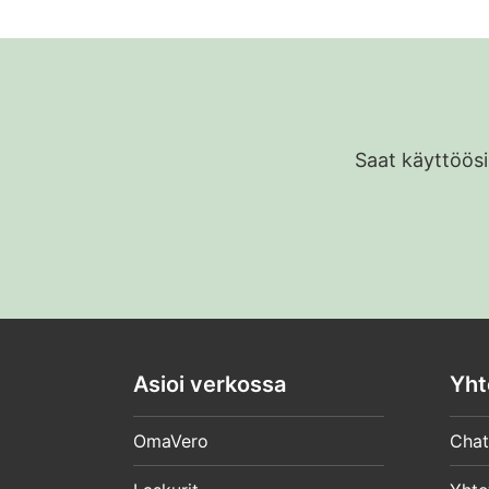
Saat käyttöösi
Asioi verkossa
Yht
OmaVero
Chat