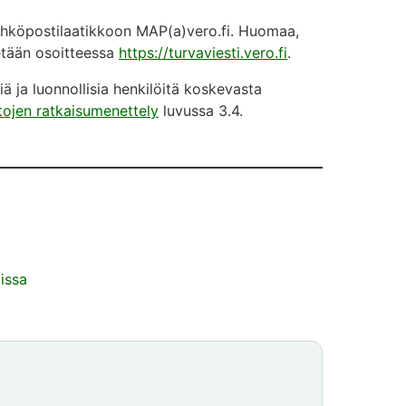
ähköpostilaatikkoon MAP(a)vero.fi. Huomaa,
tetään osoitteessa
https://turvaviesti.vero.fi
.
 ja luonnollisia henkilöitä koskevasta
itojen ratkaisumenettely
luvussa 3.4.
issa