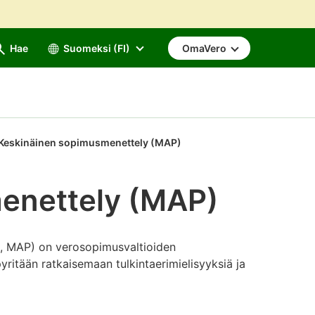
Hae
Suomeksi (FI)
OmaVero
Keskinäinen sopimusmenettely (MAP)
enettely (MAP)
, MAP) on verosopimusvaltioiden
yritään ratkaisemaan tulkintaerimielisyyksiä ja