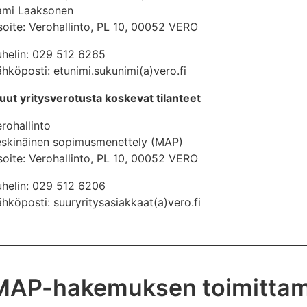
ami Laaksonen
oite: Verohallinto, PL 10, 00052 VERO
uhelin: 029 512 6265
hköposti: etunimi.sukunimi(a)vero.fi
ut yritysverotusta koskevat tilanteet
rohallinto
eskinäinen sopimusmenettely (MAP)
oite: Verohallinto, PL 10, 00052 VERO
uhelin: 029 512 6206
hköposti: suuryritysasiakkaat(a)vero.fi
MAP-hakemuksen toimitta