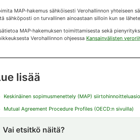
oimita MAP-hakemus sähköisesti Verohallinnon yhteiseen s
tä sähköposti on turvallinen ainoastaan silloin kun se lähe
sätietoa MAP-hakemuksen toimittamisesta sekä pienyrityksiä
oikkeuksesta Verohallinnon ohjeessa
Kansainvälisten verori
Lue lisää
Keskinäinen sopimusmenettely (MAP) siirtohinnoitteluasio
Mutual Agreement Procedure Profiles (OECD:n sivuilla)
Vai etsitkö näitä?