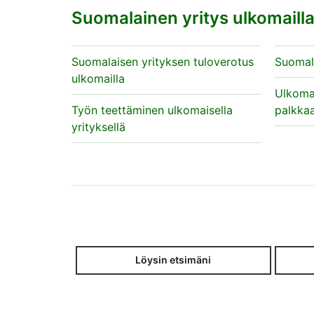
Suomalainen yritys ulkomaill
Suomalaisen yrityksen tuloverotus
Suomala
ulkomailla
Ulkomai
Työn teettäminen ulkomaisella
palkka
yrityksellä
Löysin etsimäni