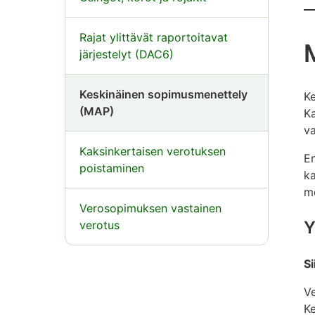
Rajat ylittävät raportoitavat
M
järjestelyt (DAC6)
Keskinäinen sopimusmenettely
Ke
(MAP)
Ka
va
Kaksinkertaisen verotuksen
En
poistaminen
ka
me
Verosopimuksen vastainen
Y
verotus
Si
Ve
K