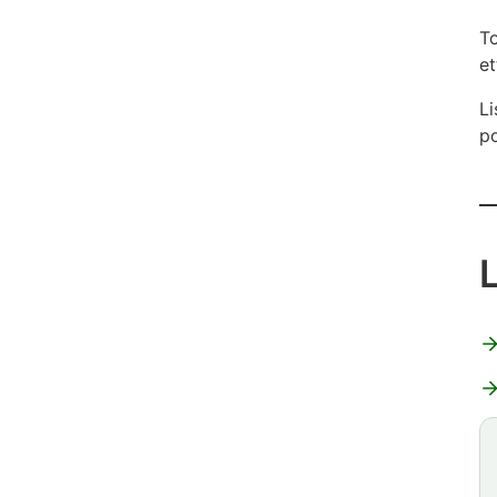
T
et
Li
p