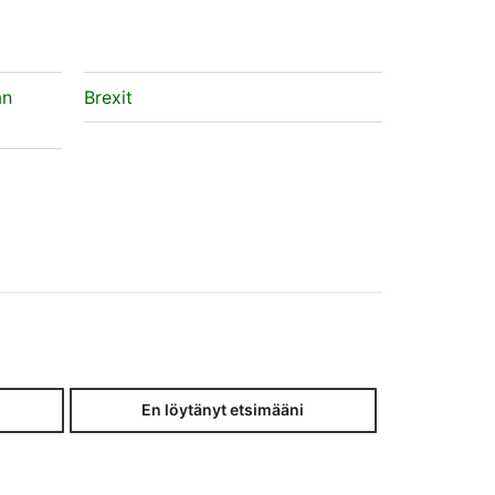
an
Brexit
En löytänyt etsimääni