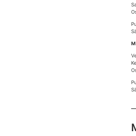
S
Os
P
Sä
Mu
Ve
K
Os
P
Sä