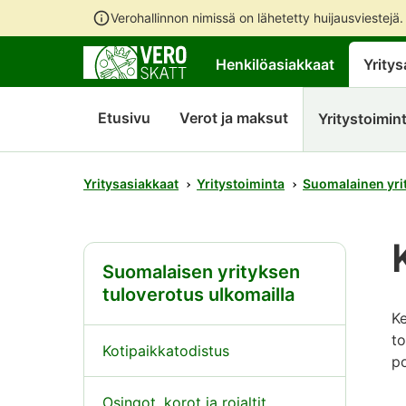
Verohallinnon nimissä on lähetetty huijausviestejä
Henkilöasiakkaat
Yritys
Etusivu
Verot ja maksut
Yritystoimin
Yritysasiakkaat
Yritystoiminta
Suomalainen yrit
Suomalaisen yrityksen
tuloverotus ulkomailla
K
to
Kotipaikkatodistus
po
Osingot, korot ja rojaltit