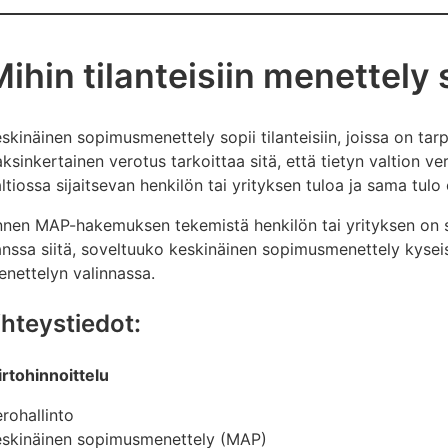
ihin tilanteisiin menettely 
skinäinen sopimusmenettely sopii tilanteisiin, joissa on ta
ksinkertainen verotus tarkoittaa sitä, että tietyn valtion
ltiossa sijaitsevan henkilön tai yrityksen tuloa ja sama tul
nen MAP-hakemuksen tekemistä henkilön tai yrityksen on s
nssa siitä, soveltuuko keskinäinen sopimusmenettely kyseis
nettelyn valinnassa.
hteystiedot:
irtohinnoittelu
rohallinto
eskinäinen sopimusmenettely (MAP)