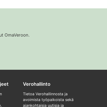
udut OmaVeroon.
jeet
Verohallinto
n
Tietoa Verohallinnosta ja
avoimista työpaikoista sekä
.
ajankohtaisia uutisia ja