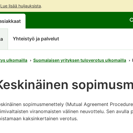
.
Lue lisää huijauksista
.
Siirry
Siirry
asiakkaat
suoraan
koko
sisältöön
sivuston
hakuun
Yhteistyö ja palvelut
ta
ys ulkomailla
Suomalaisen yrityksen tuloverotus ulkomailla
Keskinäinen sopimusm
eskinäinen sopimusmenettely (Mutual Agreement Procedure
imivaltaisten viranomaisten välinen neuvottelu. Sen avulla p
istamaan kaksinkertainen verotus.