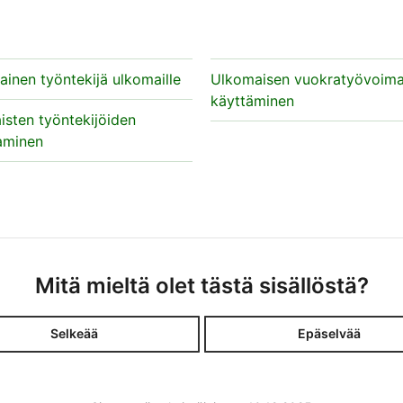
a
inen työntekijä ulkomaille
Ulkomaisen vuokratyövoim
käyttäminen
sten työntekijöiden
aminen
Mitä mieltä olet tästä sisällöstä?
Selkeää
Epäselvää