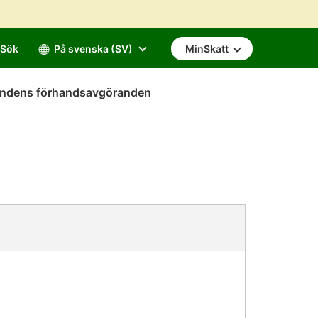
Sök
På svenska (SV)
MinSkatt
mndens förhandsavgöranden