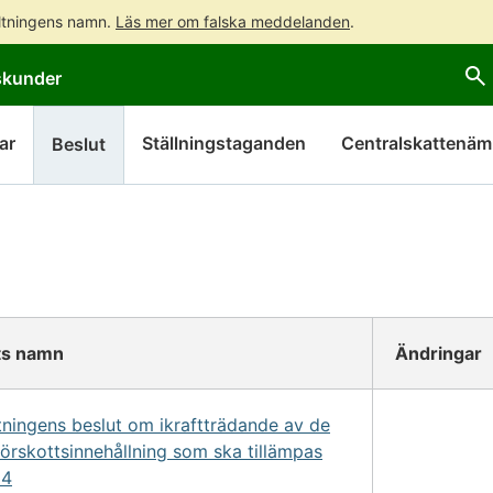
altningens namn.
Läs mer om falska meddelanden
.
Gå
Gå
skunder
direkt
till
till
hela
innehållet
webbplatsens
ar
Ställningstaganden
Centralskattenä
Beslut
sökning
s namn
Ändringar
tningens beslut om ikraftträdande av de
förskottsinnehållning som ska tillämpas
24