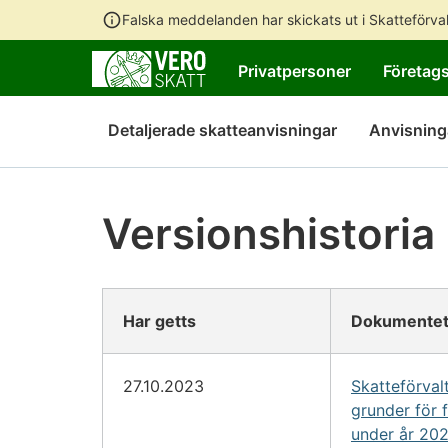
Falska meddelanden har skickats ut i Skatteförv
Privatpersoner
Företag
Detaljerade skatteanvisningar
Anvisning
Versionshistoria
Har getts
Dokumentet
27.10.2023
Skatteförval
grunder för 
under år 20