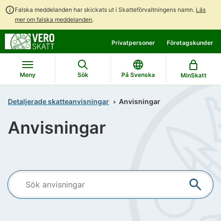
Falska meddelanden har skickats ut i Skatteförvaltningens namn.
Läs
mer om falska meddelanden
.
Gå
Gå
Privatpersoner
Företagskunder
direkt
till
till
hela
innehållet
webbplatsens
Meny
Sök
På Svenska
MinSkatt
sökning
Detaljerade skatteanvisningar
Anvisningar
Anvisningar