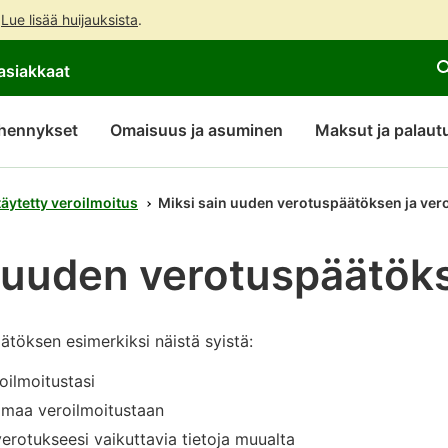
.
Lue lisää huijauksista
.
Siirry
Siirry
asiakkaat
suoraan
koko
sisältöön
sivuston
hakuun
hennykset
Omaisuus ja asuminen
Maksut ja palaut
täytetty veroilmoitus
Miksi sain uuden verotuspäätöksen ja vero
n uuden verotuspäätök
töksen esimerkiksi näistä syistä:
roilmoitustasi
omaa veroilmoitustaan
verotukseesi vaikuttavia tietoja muualta