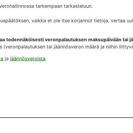
 Verohallinnossa tarkempaan tarkasteluun.
späätöksen, vaikka et ole itse korjannut tietoja, vertaa uu
taa todennäköisesti veronpalautuksen maksupäivään tai j
 (veronpalautuksen tai jäännösveron määrä ja niihin liittyv
ta
ja
jäännösveroista