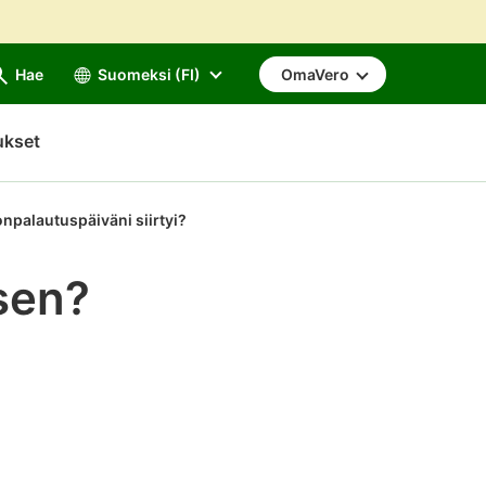
Hae
Suomeksi (FI)
OmaVero
ukset
npalautuspäiväni siirtyi?
sen?