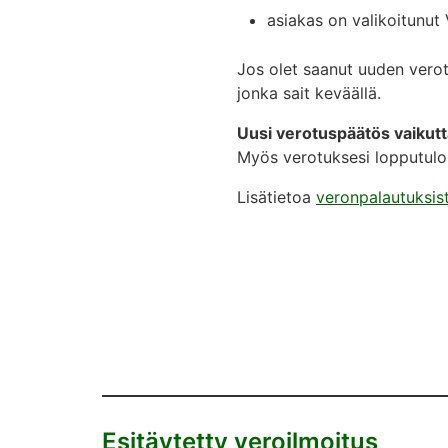
asiakas on valikoitunut
Jos olet saanut uuden verotu
jonka sait keväällä.
Uusi verotuspäätös vaikut
Myös verotuksesi lopputulos
Lisätietoa
veronpalautuksis
Esitäytetty veroilmoitus