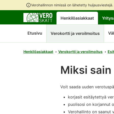
Verohallinnon nimissä on lähetetty huijausviestejä
Henkilöasiakkaat
Yritys
Etusivu
Vä
Verokortti ja veroilmoitus
Henkilöasiakkaat
Verokortti ja veroilmoitus
Esi
Miksi sai
Voit saada uuden verotuspää
korjasit esitäytettyä ve
puolisosi on korjannut 
Verohallinto on saanut 