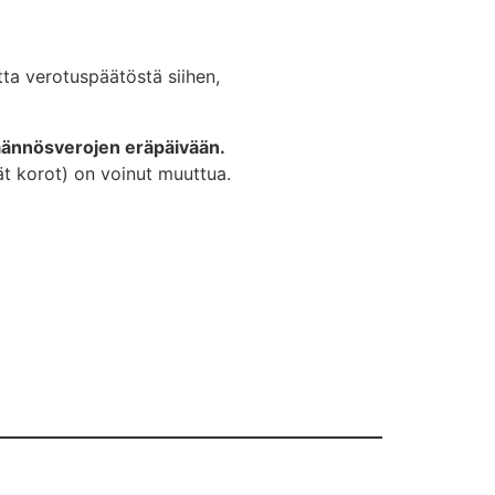
tta verotuspäätöstä siihen,
äännösverojen eräpäivään.
ät korot) on voinut muuttua.