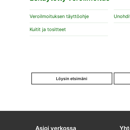
Veroilmoituksen täyttöohje
Unohdit
Kuitit ja tositteet
Löysin etsimäni
Asioi verkossa
Yht