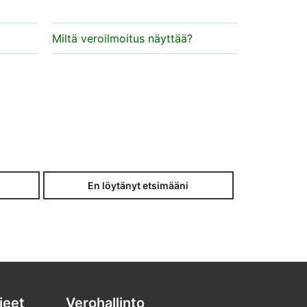
Miltä veroilmoitus näyttää?
En löytänyt etsimääni
jeet
Verohallinto