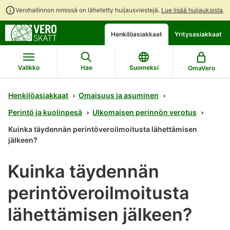
Verohallinnon nimissä on lähetetty huijausviestejä.
Lue lisää huijauksista
.
Siirry
Siirry
Henkilöasiakkaat
Yritysasiakkaat
suoraan
koko
sisältöön
sivuston
hakuun
Valikko
Hae
Suomeksi
OmaVero
Henkilöasiakkaat
Omaisuus ja asuminen
Perintö ja kuolinpesä
Ulkomaisen perinnön verotus
Kuinka täydennän perintöveroilmoitusta lähettämisen
jälkeen?
Kuinka täydennän
perintöveroilmoitusta
lähettämisen jälkeen?