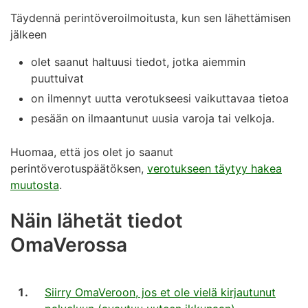
Täydennä perintöveroilmoitusta, kun sen lähettämisen
jälkeen
olet saanut haltuusi tiedot, jotka aiemmin
puuttuivat
on ilmennyt uutta verotukseesi vaikuttavaa tietoa
pesään on ilmaantunut uusia varoja tai velkoja.
Huomaa, että jos olet jo saanut
perintöverotuspäätöksen,
verotukseen täytyy hakea
muutosta
.
Näin lähetät tiedot
OmaVerossa
Siirry OmaVeroon, jos et ole vielä kirjautunut