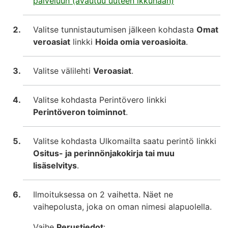
palveluun (avautuu uuteen ikkunaan)
Valitse tunnistautumisen jälkeen kohdasta
Omat
veroasiat
linkki
Hoida omia veroasioita
.
Valitse välilehti
Veroasiat
.
Valitse kohdasta Perintövero linkki
Perintöveron toiminnot
.
Valitse kohdasta Ulkomailta saatu perintö linkki
Ositus- ja perinnönjakokirja tai muu
lisäselvitys
.
Ilmoituksessa on 2 vaihetta. Näet ne
vaihepolusta, joka on oman nimesi alapuolella.
Vaihe
Perustiedot
: