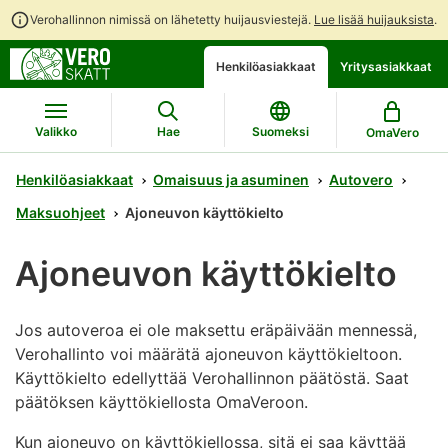
Verohallinnon nimissä on lähetetty huijausviestejä.
Lue lisää huijauksista
.
Siirry
Siirry
Henkilöasiakkaat
Yritysasiakkaat
suoraan
koko
sisältöön
sivuston
hakuun
Valikko
Hae
Suomeksi
OmaVero
Henkilöasiakkaat
Omaisuus ja asuminen
Autovero
Maksuohjeet
Ajoneuvon käyttökielto
Ajoneuvon käyttökielto
Jos autoveroa ei ole maksettu eräpäivään mennessä,
Verohallinto voi määrätä ajoneuvon käyttökieltoon.
Käyttökielto edellyttää Verohallinnon päätöstä. Saat
päätöksen käyttökiellosta OmaVeroon.
Kun ajoneuvo on käyttökiellossa, sitä ei saa käyttää