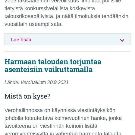
2013 lakisääteinen velvollisuus ilmoittaa poliisille
tietyistä konkurssivelallista koskevista
talousrikosepäilyistä, ja näitä ilmoituksia tehdäänkin
vuosittain useampi sata.
Lue lisää
Harmaan talouden torjuntaa
asenteisiin vaikuttamalla
Lähde: Verohallinto 20.9.2021
Mistä on kyse?
Verohallinnossa on käynnissä viestintäyksikön
johdolla toteutettava kolmevuotinen hanke, jonka
tavoitteena on viestinnän keinoin lisätä
veromyönteisyyttä ja vähentää harmaata taloutta.