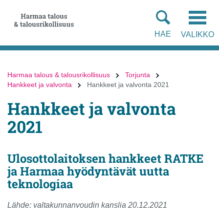
Siirry
Siirry
suoraan
koko
sisältöön
sivuston
HAE
VALIKKO
hakuun
Harmaa talous & talousrikollisuus
Torjunta
Hankkeet ja valvonta
Hankkeet ja valvonta 2021
Hankkeet ja valvonta
2021
Ulosottolaitoksen hankkeet RATKE
ja Harmaa hyödyntävät uutta
teknologiaa
Lähde: valtakunnanvoudin kanslia 20.12.2021