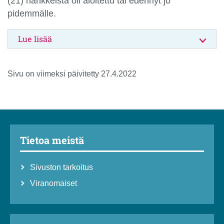
(21) hankkeista oli aloitettu tai edennyt jo
pidemmälle.
Lue lisää
Sivu on viimeksi päivitetty 27.4.2022
Tietoa meistä
Sivuston tarkoitus
Viranomaiset