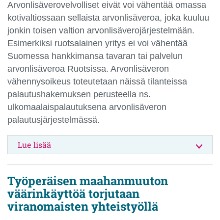
Arvonlisäverovelvolliset eivät voi vähentää omassa
kotivaltiossaan sellaista arvonlisäveroa, joka kuuluu
jonkin toisen valtion arvonlisäverojärjestelmään.
Esimerkiksi ruotsalainen yritys ei voi vähentää
Suomessa hankkimansa tavaran tai palvelun
arvonlisäveroa Ruotsissa. Arvonlisäveron
vähennysoikeus toteutetaan näissä tilanteissa
palautushakemuksen perusteella ns.
ulkomaalaispalautuksena arvonlisäveron
palautusjärjestelmässä.
Lue lisää
Työperäisen maahanmuuton
väärinkäyttöä torjutaan
viranomaisten yhteistyöllä