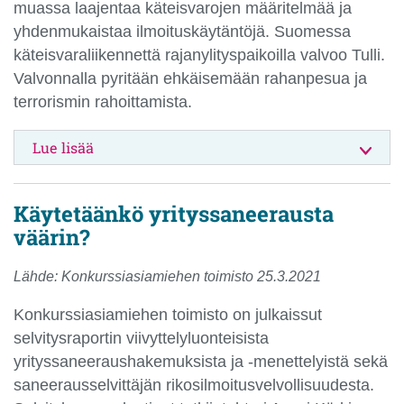
muassa laajentaa käteisvarojen määritelmää ja
yhdenmukaistaa ilmoituskäytäntöjä. Suomessa
käteisvaraliikennettä rajanylityspaikoilla valvoo Tulli.
Valvonnalla pyritään ehkäisemään rahanpesua ja
terrorismin rahoittamista.
Lue lisää
Käytetäänkö yrityssaneerausta
väärin?
Lähde: Konkurssiasiamiehen toimisto 25.3.2021
Konkurssiasiamiehen toimisto on julkaissut
selvitysraportin viivyttelyluonteisista
yrityssaneeraushakemuksista ja -menettelyistä sekä
saneerausselvittäjän rikosilmoitusvelvollisuudesta.