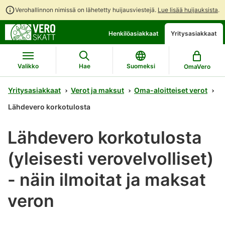
Verohallinnon nimissä on lähetetty huijausviestejä.
Lue lisää huijauksista
.
Siirry
Siirry
Henkilöasiakkaat
Yritysasiakkaat
suoraan
koko
sisältöön
sivuston
hakuun
Valikko
Hae
Suomeksi
OmaVero
Yritysasiakkaat
Verot ja maksut
Oma-aloitteiset verot
Lähdevero korkotulosta
Lähdevero korkotulosta
(yleisesti verovelvolliset)
- näin ilmoitat ja maksat
veron