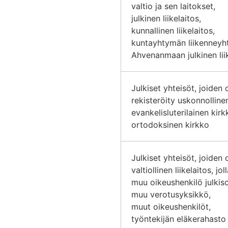
valtio ja sen laitokset,
julkinen liikelaitos,
kunnallinen liikelaitos,
kuntayhtymän liikenneyht
Ahvenanmaan julkinen lii
Julkiset yhteisöt, joiden
rekisteröity uskonnollin
evankelisluterilainen kirk
ortodoksinen kirkko
Julkiset yhteisöt, joiden
valtiollinen liikelaitos, jol
muu oikeushenkilö julki
muu verotusyksikkö,
muut oikeushenkilöt,
työntekijän eläkerahasto 