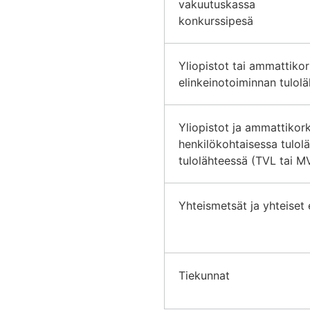
vakuutuskassa
konkurssipesä
Yliopistot tai ammattikor
elinkeinotoiminnan tulol
Yliopistot ja ammattikork
henkilökohtaisessa tulol
tulolähteessä (TVL tai M
Yhteismetsät ja yhteiset
Tiekunnat