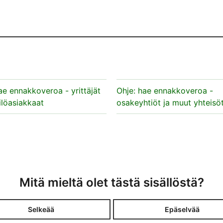
ae ennakkoveroa - yrittäjät
Ohje: hae ennakkoveroa -
ilöasiakkaat
osakeyhtiöt ja muut yhteisö
Mitä mieltä olet tästä sisällöstä?
Selkeää
Epäselvää