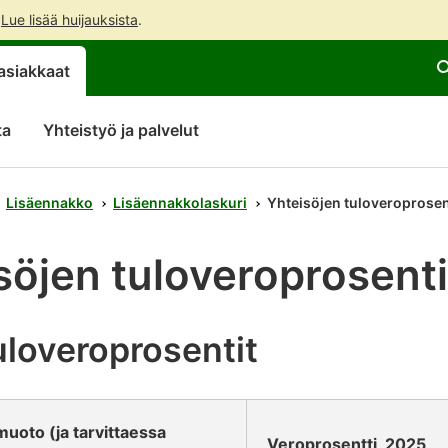
.
Lue lisää huijauksista
.
Siirry
Siirry
asiakkaat
suoraan
koko
sisältöön
sivuston
hakuun
ta
Yhteistyö ja palvelut
Lisäennakko
Lisäennakkolaskuri
Yhteisöjen tuloveroprosen
söjen tuloveroprosenti
uloveroprosentit
uoto (ja tarvittaessa
Veroprosentti, 2025