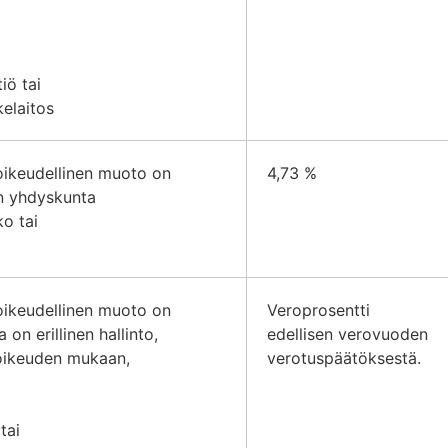
iö tai
kelaitos
 oikeudellinen muoto on
4,73 %
en yhdyskunta
ko tai
 oikeudellinen muoto on
Veroprosentti
la on erillinen hallinto,
edellisen verovuoden
soikeuden mukaan,
verotuspäätöksestä.
tai