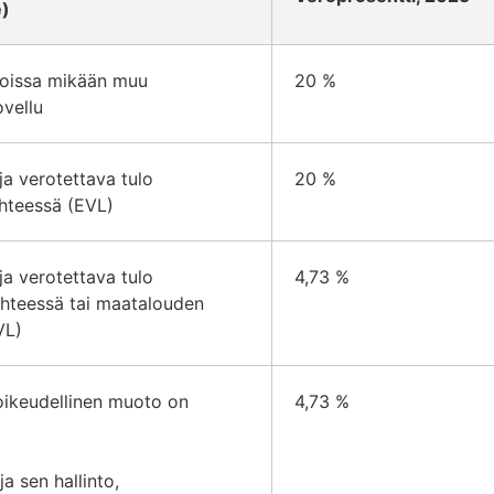
e)
 joissa mikään muu
20 %
ovellu
 ja verotettava tulo
20 %
ähteessä (EVL)
 ja verotettava tulo
4,73 %
ähteessä tai maatalouden
VL)
 oikeudellinen muoto on
4,73 %
 sen hallinto,