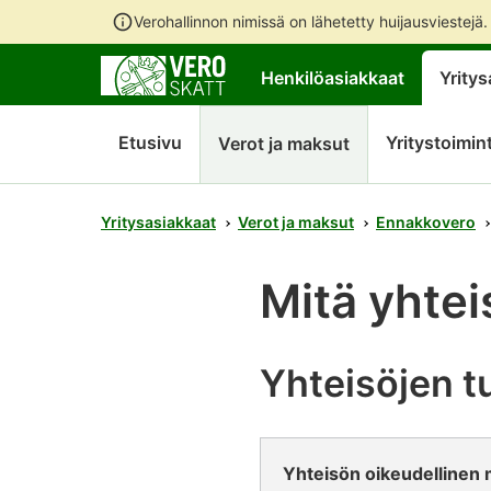
Verohallinnon nimissä on lähetetty huijausviestejä
Henkilöasiakkaat
Yritys
Etusivu
Yritystoimin
Verot ja maksut
Yritysasiakkaat
Verot ja maksut
Ennakkovero
Mitä yhtei
Yhteisöjen t
Yhteisön oikeudellinen m