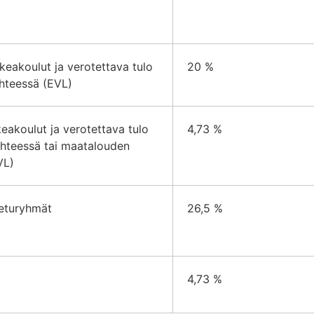
keakoulut ja verotettava tulo
20 %
ähteessä (EVL)
eakoulut ja verotettava tulo
4,73 %
ähteessä tai maatalouden
VL)
 eturyhmät
26,5 %
4,73 %