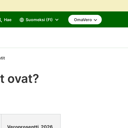
Hae
Suomeksi (FI)
OmaVero
tit
t ovat?
Veroprosentti, 2026