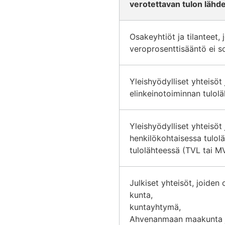
verotettavan tulon lähd
Osakeyhtiöt ja tilanteet,
veroprosenttisääntö ei s
Yleishyödylliset yhteisöt
elinkeinotoiminnan tulol
Yleishyödylliset yhteisöt
henkilökohtaisessa tulol
tulolähteessä (TVL tai M
Julkiset yhteisöt, joiden
kunta,
kuntayhtymä,
Ahvenanmaan maakunta ja