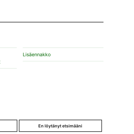
Lisäennakko
t
En löytänyt etsimääni