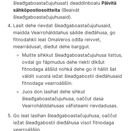
šleađgaboastačujuhusat) deaddinboalu
Päivitä
sähköpostiosoitteita
(Beaivát
šleađgaboastačujuhusaid).
Lasit dehe rievdat šleađgaboastačujuhusaid,
maidda Vearrohálddahus sádde dieđáhusa, go
fitnodahkii leat OmaVeros ođđa reivvet,
mearrádusat, dieđut dehe barggut.
Muitte sihkkut šleađgaboastačujuhusa listtus,
ovdal go fápmudus dehe riekti dikšut
fitnodaga áššiid nohká dehe go it háliit šat
váldit vuostá iežat šleađgabostii dieđáhusaid
fitnodaga vearroáššiin.
Juos don lasihat dehe sihkut
šleađgaboastačujuhusa, oaččut dasa
Vearrohálddahusas váfisteami rievdadusas.
Go leat lasihan šleađgaboastačujuhusa, oaččut
iežat šleađgabostii dieđáhusa visot fitnodaga
vearroáššiin.