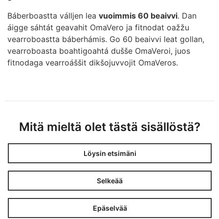
Báberboastta válljen lea
vuoimmis 60 beaivvi
. Dan
áigge sáhtát geavahit OmaVero ja fitnodat oažžu
vearroboastta báberhámis. Go 60 beaivvi leat gollan,
vearroboasta boahtigoahtá dušše OmaVeroi, juos
fitnodaga vearroáššit dikšojuvvojit OmaVeros.
Mitä mieltä olet tästä sisällöstä?
Löysin etsimäni
Selkeää
Epäselvää