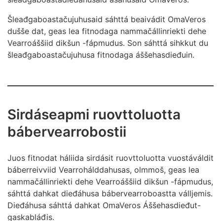
Šleađgaboastačujuhusaid sáhttá beaivádit OmaVeros
dušše dat, geas lea fitnodaga nammačállinriekti dehe
Vearroáššiid dikšun -fápmudus. Son sáhttá sihkkut du
šleađgaboastačujuhusa fitnodaga áššehasdieđuin.
Sirdáseapmi ruovttoluotta
bábervearrobostii
Juos fitnodat háliida sirdásit ruovttoluotta vuostáváldit
báberreivviid Vearrohálddahusas, olmmoš, geas lea
nammačállinriekti dehe Vearroáššiid dikšun -fápmudus,
sáhttá dahkat dieđáhusa bábervearroboastta válljemis.
Dieđáhusa sáhttá dahkat OmaVeros Áššehasdieđut-
gaskabláđis.