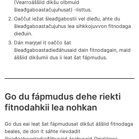
(Vearroáššiid dikšu olbmuid
liŋkka bakte. Dát gusto maid dalle, juos leat
šleađgaboastačujuhusat) -listtus.
addán alccesat F-dovddaldagain vearroáššiid -
dikšun -fápmudusa. Juos dus lea fápmudus
Oaččut iežat šleađgabostii vel dieđu, ahte du
dikšut ovdamearkka dihte oasussearvvi áššiid,
šleađgaboastačujuhus lea sihkkojuvvon fitnodaga
geavat dalle OmaVeros
Divššo fitnodaga
dieđuin.
beales
-liŋkka.
Dán maŋŋel it oaččo šat
šleađgaboastadieđáhusaid dain fitnodagain, maid
áššiid dikšumii dus ii leat šat fápmudus.
Go du fápmudus dehe riekti
fitnodahkii lea nohkan
Go dus eai leat šat fápmudusat dikšut áššiid fitnodaga
beales, de don it sáhte rievdadit
šleađgaboastadieđáhusaid ásahusaid OmaVeros.