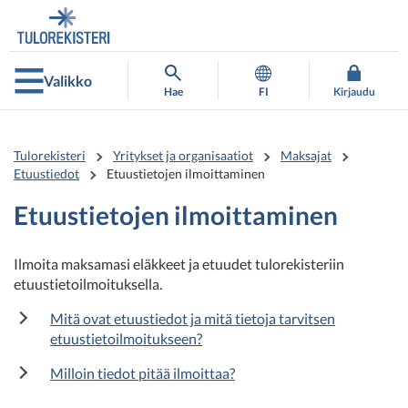
Siirry
Siirry
suoraan
koko
sisältöön
sivuston
hakuun
Valikko
Hae
FI
Kirjaudu
Tulorekisteri
Yritykset ja organisaatiot
Maksajat
Etuustiedot
Etuustietojen ilmoittaminen
Etuustietojen ilmoittaminen
Ilmoita maksamasi eläkkeet ja etuudet tulorekisteriin
etuustietoilmoituksella.
Mitä ovat etuustiedot ja mitä tietoja tarvitsen
etuustietoilmoitukseen?
Milloin tiedot pitää ilmoittaa?