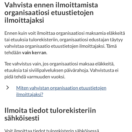
Vahvista ennen ilmoittamista
organisaatiosi etuustietojen
ilmoittajaksi
Ennen kuin voit ilmoittaa organisaatiosi maksamia eläkkeitä
tai etuuksia tulorekisteriin, organisaatiosi edustajan täytyy
vahvistaa organisaatio etuustietojen ilmoittajaksi. Tämä
tehdään
vain kerran
.
Tee vahvistus vain, jos organisaatiosi maksaa eläkkeitä,
etuuksia tai siviilipalveluksen päivärahoja. Vahvistusta ei
pidä tehdä varmuuden vuoksi.
Miten vahvistan organisaation etuustietojen
ilmoittajaksi?
Ilmoita tiedot tulorekisteriin
sähköisesti
Voit ilmoittaa tiedot tulorekisterin sähköisessä