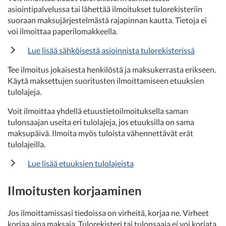
asiointipalvelussa tai lähettää ilmoitukset tulorekisteriin
suoraan maksujärjestelmästä rajapinnan kautta. Tietoja ei
voi ilmoittaa paperilomakkeella.
Lue lisää sähköisestä asioinnista tulorekisterissä
Tee ilmoitus jokaisesta henkilöstä ja maksukerrasta erikseen.
Käytä maksettujen suoritusten ilmoittamiseen etuuksien
tulolajeja.
Voit ilmoittaa yhdellä etuustietoilmoituksella saman
tulonsaajan useita eri tulolajeja, jos etuuksilla on sama
maksupäivä. Ilmoita myös tuloista vähennettävät erät
tulolajeilla.
Lue lisää etuuksien tulolajeista
Ilmoitusten korjaaminen
Jos ilmoittamissasi tiedoissa on virheitä, korjaa ne. Virheet
korjaa aina maksaja. Tulorekisteri tai tulonsaaja ei voi korjata