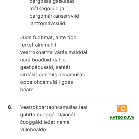
bargosaji gaskasaš
mátkegoluid ja
bargomárkanservviid
lahttomávssuid.
Juos fuobmát, ahte don
fertet almmuhit
vearrokoartta várás maiddái
eará boađuid dahje
geahpádusaid, sáhtát
sirdásit oanehis ohcamušas
oppa ohcamuššii goas
beare.
Vearrokoartaohcamušas leat
guhtta čuoggá. Oainnát
KATSO KUVA
čuoggáid iežat nama
vulobealde.