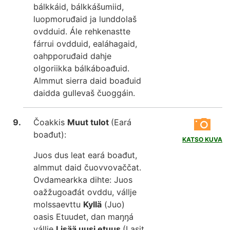
bálkkáid, bálkkášumiid,
luopmoruđaid ja lunddolaš
ovdduid. Ále rehkenastte
fárrui ovdduid, ealáhagaid,
oahpporuđaid dahje
olgoriikka bálkáboađuid.
Almmut sierra daid boađuid
daidda gullevaš čuoggáin.
Čoakkis
Muut tulot
(Eará
boađut):
KATSO KUVA
Juos dus leat eará boađut,
almmut daid čuovvovaččat.
Ovdamearkka dihte: Juos
oažžugoađát ovddu, vállje
molssaevttu
Kyllä
(Juo)
oasis Etuudet, dan maŋŋá
vállje
Lisää uusi etuus
(Lasit