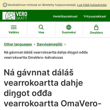
Verohallinnon nimissä on lähetetty huijausviestejä.
Lue lisää huijauksista
.
Siirry
Siirry
Henkilöasiakkaat
Yritysasiakkaat
suoraan
koko
sisältöön
sivuston
hakuun
Valikko
Hae
Suomeksi
OmaVero
Other languages
Davvisámegillii
Ná gávnnat dáláš vearrokoartta dahje diŋgot ođđa
vearrokoartta OmaVero-bálvalusas
Ná gávnnat dáláš
vearrokoartta dahje
diŋgot ođđa
vearrokoartta OmaVero-