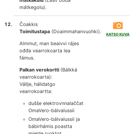
mátkegolu).
Čoakkis
Toimitustapa
(Doaimmahanvuohki).
KATSO KUVA
Almmut, man beaivvi rájes
ođđa vearrokoarta lea
fámus.
Palkan verokortti
(Bálkká
vearrokoarta):
Vállje, hálidatgo
vearrokoartta:
dušše elektrovnnalaččat
OmaVero-bálvalussii
OmaVero-bálvalussii ja
bábirhámis poastta
mielde ruoktot