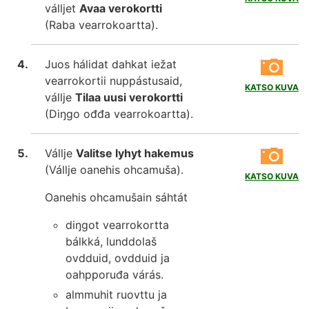
válljet
Avaa verokortti
(Raba vearrokoartta).
Juos hálidat dahkat iežat
vearrokortii nuppástusaid,
KATSO KUVA
vállje
Tilaa uusi verokortti
(Diŋgo ođđa vearrokoartta).
Vállje
Valitse lyhyt hakemus
(Vállje oanehis ohcamuša).
KATSO KUVA
Oanehis ohcamušain sáhtát
diŋgot vearrokortta
bálkká, lunddolaš
ovdduid, ovdduid ja
oahpporuđa várás.
almmuhit ruovttu ja