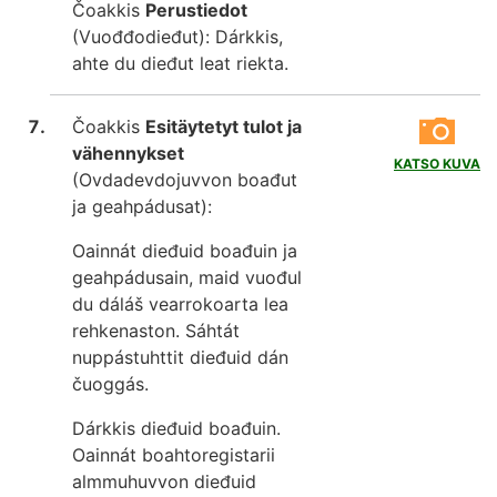
Čoakkis
Perustiedot
(Vuođđodieđut): Dárkkis,
ahte du dieđut leat riekta.
Čoakkis
Esitäytetyt tulot ja
vähennykset
KATSO KUVA
(Ovdadevdojuvvon boađut
ja geahpádusat):
Oainnát dieđuid boađuin ja
geahpádusain, maid vuođul
du dáláš vearrokoarta lea
rehkenaston. Sáhtát
nuppástuhttit dieđuid dán
čuoggás.
Dárkkis dieđuid boađuin.
Oainnát boahtoregistarii
almmuhuvvon dieđuid