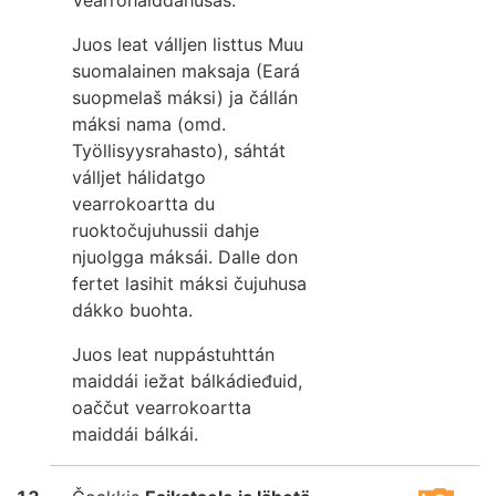
Juos leat válljen listtus Muu
suomalainen maksaja (Eará
suopmelaš máksi) ja čállán
máksi nama (omd.
Työllisyysrahasto), sáhtát
válljet hálidatgo
vearrokoartta du
ruoktočujuhussii dahje
njuolgga máksái. Dalle don
fertet lasihit máksi čujuhusa
dákko buohta.
Juos leat nuppástuhttán
maiddái iežat bálkádieđuid,
oaččut vearrokoartta
maiddái bálkái.