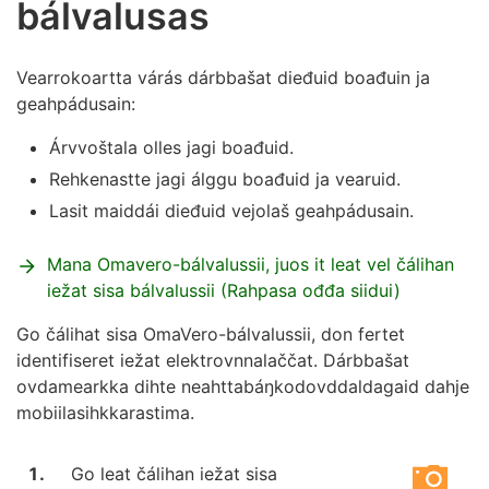
bálvalusas
Vearrokoartta várás dárbbašat dieđuid boađuin ja
geahpádusain:
Árvvoštala olles jagi boađuid.
Rehkenastte jagi álggu boađuid ja vearuid.
Lasit maiddái dieđuid vejolaš geahpádusain.
Mana Omavero-bálvalussii, juos it leat vel čálihan
iežat sisa bálvalussii (Rahpasa ođđa siidui)
Go čálihat sisa OmaVero-bálvalussii, don fertet
identifiseret iežat elektrovnnalaččat. Dárbbašat
ovdamearkka dihte neahttabáŋkodovddaldagaid dahje
mobiilasihkkarastima.
Go leat čálihan iežat sisa