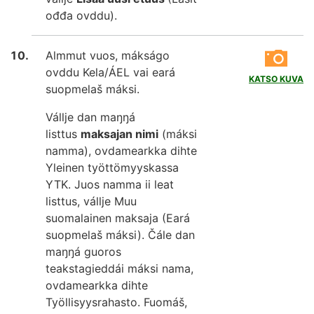
ođđa ovddu).
Almmut vuos, mákságo
ovddu Kela/ÁEL vai eará
KATSO KUVA
suopmelaš máksi.
Vállje dan maŋŋá
listtus
maksajan nimi
(máksi
namma), ovdamearkka dihte
Yleinen työttömyyskassa
YTK. Juos namma ii leat
listtus, vállje Muu
suomalainen maksaja (Eará
suopmelaš máksi). Čále dan
maŋŋá guoros
teakstagieddái máksi nama,
ovdamearkka dihte
Työllisyysrahasto. Fuomáš,