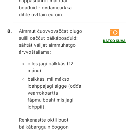
nuppástuhttit maiddái
boađuid - ovdamearkka
dihte ovttain euroin.
Almmut čuovvovaččat olugo
sullii oaččut bálkáboađuid:
KATSO KUVA
sáhtát válljet almmuhatgo
árvvoštallama:
olles jagi bálkkás (12
mánu)
bálkkás, mii mákso
loahppajagi áigge (ođđa
vearrokoartta
fápmuiboahtimis jagi
lohppii).
Rehkenastte oktii buot
bálkábargguin čoggon