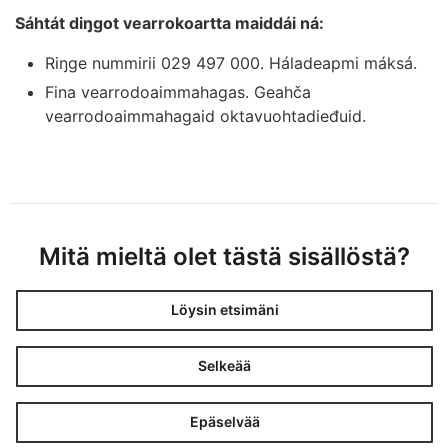
Sáhtát diŋgot vearrokoartta maiddái ná:
Riŋge nummirii 029 497 000. Háladeapmi máksá.
Fina vearrodoaimmahagas. Geahča
vearrodoaimmahagaid oktavuohtadieđuid.
Mitä mieltä olet tästä sisällöstä?
Löysin etsimäni
Selkeää
Epäselvää