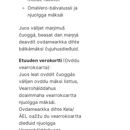
OmaVero-bálvalussii ja
njuolgga máksái
Juos válljet maŋimuš
čuoggá, beasat dan maŋŋá
deavdit ovdamearkka dihte
bálkámáksi čujuhusdieđuid.
Etuuden verokortti
(Ovddu
vearrokoarta):
Juos leat ovddit čuoggás
válljen ovddu máksi listtus,
Vearrohálddahus
doaimmaha vearrokoartta
njuolgga máksái.
Ovdamearkka dihte Kela/
ÁEL oažžu du vearrokoartta
dieđuid njuolgga
Vearrohálddahusas.