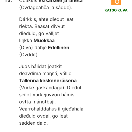
Čoakkis
Esikatsele ja lähetä
(Ovdageahča ja sádde).
KATSO KUVA
Dárkkis, ahte dieđut leat
riekta. Beasat divvut
dieđuid, go válljet
liŋkka
Muokkaa
(Divo) dahje
Edellinen
(Ovddit).
Juos hálidat joatkit
deavdima maŋŋá, vállje
Tallenna keskeneräisenä
(Vurke gaskandaga). Dieđut
seilot vurkejuvvon hámis
ovtta mánotbáji.
Vearrohálddahus ii gieđahala
dieđuid ovdal, go leat
sádden daid.