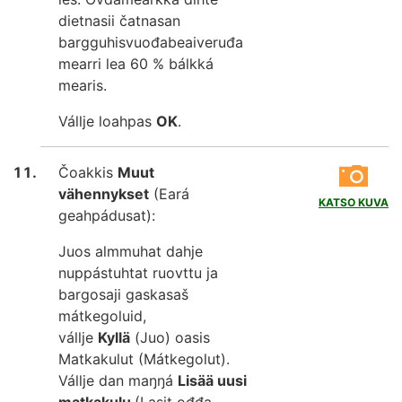
dietnasii čatnasan
bargguhisvuođabeaiveruđa
mearri lea 60 % bálkká
mearis.
Vállje loahpas
OK
.
Čoakkis
Muut
vähennykset
(Eará
KATSO KUVA
geahpádusat):
Juos almmuhat dahje
nuppástuhtat ruovttu ja
bargosaji gaskasaš
mátkegoluid,
vállje
Kyllä
(Juo) oasis
Matkakulut (Mátkegolut).
Vállje dan maŋŋá
Lisää uusi
matkakulu
(Lasit ođđa