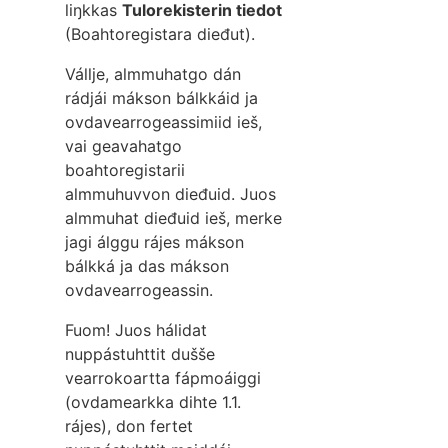
liŋkkas
Tulorekisterin tiedot
(Boahtoregistara dieđut).
Vállje, almmuhatgo dán
rádjái mákson bálkkáid ja
ovdavearrogeassimiid ieš,
vai geavahatgo
boahtoregistarii
almmuhuvvon dieđuid. Juos
almmuhat dieđuid ieš, merke
jagi álggu rájes mákson
bálkká ja das mákson
ovdavearrogeassin.
Fuom! Juos hálidat
nuppástuhttit dušše
vearrokoartta fápmoáiggi
(ovdamearkka dihte 1.1.
rájes), don fertet