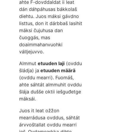
ahte F-dovddaldat ii leat
dán dáhpáhusas bákkolaš
diehtu. Juos máksi gávdno
listtus, don it dárbbaš lasihit
máksi čujuhusa dan
čuoggás, mas
doaimmahanvuohki
válljejuvvo.
Almmut
etuuden laji
(ovddu
šládja) ja
etuuden määrä
(ovddu mearri). Fuomáš,
ahte sáhtát almmuhit ovddu
šlája dušše oktii iešguđetge
máksái.
Juos it leat ožžon
mearrádusa ovddus, sáhtát
árvvoštallat ovddu mearri
ieš. Ovdamearkka dihte