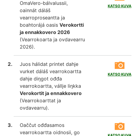
OmaVero-bálvalussii,
KATSO KUVA
oainnát dáláš
vearroproseantta ja
boahtorájá oasis
Verokortti
ja ennakkovero 2026
(Vearrokoarta ja ovdavearru
2026).
Juos hálidat printet dahje
vurket dáláš vearrokoartta
KATSO KUVA
dahje diŋgot ođđa
vearrokoartta, vállje liŋkka
Verokortit ja ennakkovero
(Vearrokoarttat ja
ovdavearru).
Oaččut ođđasamos
vearrokoartta oidnosii, go
KATSO KUVA