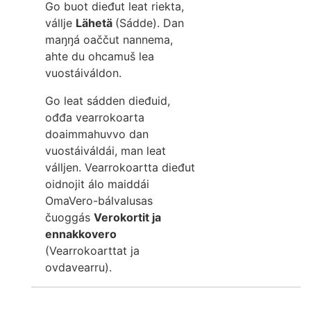
Go buot dieđut leat riekta,
vállje
Lähetä
(Sádde). Dan
maŋŋá oaččut nannema,
ahte du ohcamuš lea
vuostáiváldon.
Go leat sádden dieđuid,
ođđa vearrokoarta
doaimmahuvvo dan
vuostáiváldái, man leat
válljen. Vearrokoartta dieđut
oidnojit álo maiddái
OmaVero-bálvalusas
čuoggás
Verokortit ja
ennakkovero
(Vearrokoarttat ja
ovdavearru).