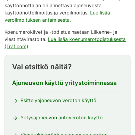
käyttöönottajan on annettava ajoneuvosta
käyttöönottoilmoitus ja veroilmoitus.
Lue lisää
veroilmoituksen antamisesta
.
Koenumerokilvet ja -todistus haetaan Liikenne- ja
viestintävirastolta.
Lue lisää koenumerotodistuksesta
(Traficom)
.
Vai etsitkö näitä?
Ajoneuvon käyttö yritystoiminnassa
Esittelyajoneuvon veroton käyttö
Yritysajoneuvon autoveroton käyttö
Vientirekisteröidyn ajoneuvon veroton