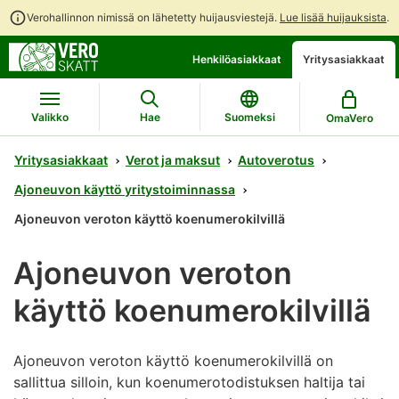
Verohallinnon nimissä on lähetetty huijausviestejä.
Lue lisää huijauksista
.
Siirry
Siirry
Henkilöasiakkaat
Yritysasiakkaat
suoraan
koko
sisältöön
sivuston
hakuun
Valikko
Hae
Suomeksi
OmaVero
Yritysasiakkaat
Verot ja maksut
Autoverotus
Ajoneuvon käyttö yritystoiminnassa
Ajoneuvon veroton käyttö koenumerokilvillä
Ajoneuvon veroton
käyttö koenumerokilvillä
Ajoneuvon veroton käyttö koenumerokilvillä on
sallittua silloin, kun koenumerotodistuksen haltija tai