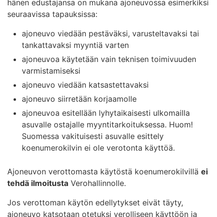
hänen edustajansa on mukana ajoneuvossa esimerkiksi
seuraavissa tapauksissa:
ajoneuvo viedään pestäväksi, varusteltavaksi tai
tankattavaksi myyntiä varten
ajoneuvoa käytetään vain teknisen toimivuuden
varmistamiseksi
ajoneuvo viedään katsastettavaksi
ajoneuvo siirretään korjaamolle
ajoneuvoa esitellään lyhytaikaisesti ulkomailla
asuvalle ostajalle myyntitarkoituksessa. Huom!
Suomessa vakituisesti asuvalle esittely
koenumerokilvin ei ole verotonta käyttöä.
Ajoneuvon verottomasta käytöstä koenumerokilvillä
ei
tehdä ilmoitusta
Verohallinnolle.
Jos verottoman käytön edellytykset eivät täyty,
ajoneuvo katsotaan otetuksi verolliseen käyttöön ja