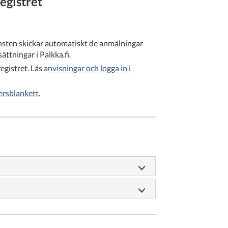
egistret
änsten skickar automatiskt de anmälningar
ättningar i Palkka.fi.
egistret. Läs
anvisningar och logga in i
ersblankett
.