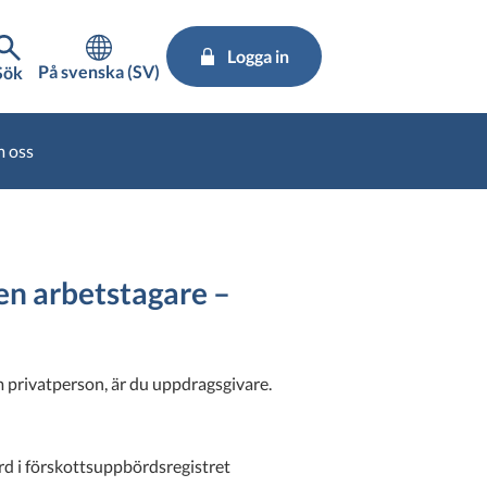
Logga in
På svenska (SV)
Sök
 oss
 en arbetstagare –
m privatperson, är du uppdragsgivare.
örd i förskottsuppbördsregistret