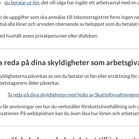
du betalar ut lön
, det vill säga har ingått ett arbetsavtal med en
r de uppgifter som ska anmälas till inkomstregistret finns ingen ne
ltså alla löner och arvoden oberoende av beloppet som du betalat ut 
d hushåll avses privatpersoner eller dödsbon.
a reda på dina skyldigheter som arbetsgiv
yldigheterna påverkas av om du betalar ut lön eller ersättning fö
betstagarens ålder påverkar.
Ta reda på dina skyldigheter med hjälp av Skatteförvaltningens
 får anvisningar om hur du verkställer förskottsinnehållning och 
tuationer. På webbplatsen kan du även läsa hur lönen och arbetsers