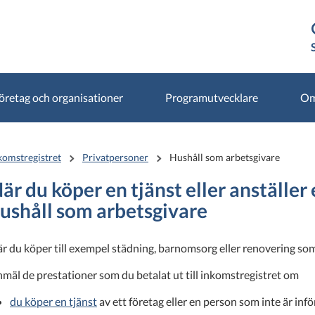
öretag och organisationer
Programutvecklare
Om
komstregistret
Privatpersoner
Hushåll som arbetsgivare
är du köper en tjänst eller anställer
ushåll som arbetsgivare
r du köper till exempel städning, barnomsorg eller renovering so
mäl de prestationer som du betalat ut till inkomstregistret om
du köper en tjänst
av ett företag eller en person som inte är inf