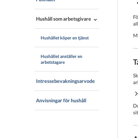
Fö
Hushåll som arbetsgivare
al
Me
Hushållet köper en tjänst
Hushållet anställer en
T
arbetstagare
Sk
Intressebevakningsarvode
ar
Anvisningar för hushåll
Du
si