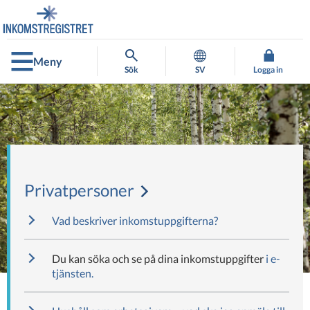
Gå
Gå
direkt
till
till
hela
innehållet
webbplatsens
Meny
sökning
Sök
SV
Logga in
Privatpersoner
Vad beskriver inkomstuppgifterna?
Du kan söka och se på dina inkomstuppgifter
i e-
tjänsten.