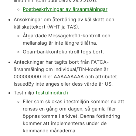
Ilmoitin.fi som publiceras 24.3.2026.
Postbeskrivningar av årsanmälningar
Ansökningar om återbäring av källskatt och
källskattekort (WHT ja TAS).
Åtgärdade MessageRefId-kontroll och
mellanslag är inte längre tillåtna.
Oban-bankkontokontroll togs bort.
Anteckningar har tagits bort från FATCA-
årsanmälning om Individual/TIN-koden är
000000000 eller AAAAAAAAA och attributet
IssuedBy inte anges eller dess värde är US.
Testmiljö
testi.ilmoitin.fi
Filer som skickas i testmiljön kommer nu att
rensas en gång om dagen, så gamla filer
öppnas tomma i arkivet. Denna förändring
kommer att implementeras under de
kommande månaderna.