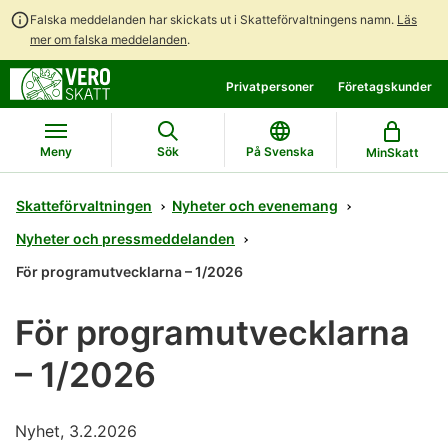
Falska meddelanden har skickats ut i Skatteförvaltningens namn.
Läs
mer om falska meddelanden
.
Gå
Gå
Privatpersoner
Företagskunder
direkt
till
till
hela
innehållet
webbplatsens
Meny
Sök
På Svenska
MinSkatt
sökning
Skatteförvaltningen
Nyheter och evenemang
Nyheter och pressmeddelanden
För programutvecklarna – 1/2026
För programutvecklarna
– 1/2026
Nyhet, 3.2.2026