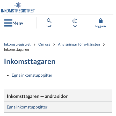
Gå
Gå
direkt
till
till
hela
innehållet
webbplatsens
Meny
sökning
Sök
SV
Logga in
Inkomstregistret
Om oss
Anvisningar för e-tjänsten
Inkomsttagaren
Inkomsttagaren
Egna inkomstuppgifter
Inkomsttagaren — andra sidor
Egna inkomstuppgifter