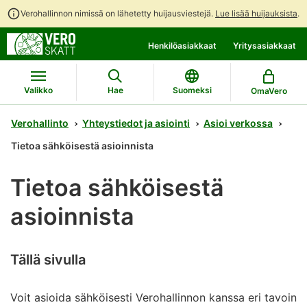
Verohallinnon nimissä on lähetetty huijausviestejä.
Lue lisää huijauksista
.
Siirry
Siirry
Avaa
Henkilöasiakkaat
Yritysasiakkaat
suoraan
koko
chattibotin
sisältöön
sivuston
keskustelu
hakuun
Valikko
Hae
Suomeksi
OmaVero
Verohallinto
Yhteystiedot ja asiointi
Asioi verkossa
Tietoa sähköisestä asioinnista
Tietoa sähköisestä
asioinnista
Tällä sivulla
Voit asioida sähköisesti Verohallinnon kanssa eri tavoin