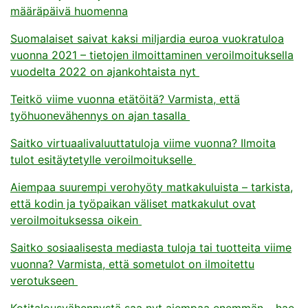
määräpäivä huomenna
Suomalaiset saivat kaksi miljardia euroa vuokratuloa
vuonna 2021 – tietojen ilmoittaminen veroilmoituksella
vuodelta 2022 on ajankohtaista nyt
Teitkö viime vuonna etätöitä? Varmista, että
työhuonevähennys on ajan tasalla
Saitko virtuaalivaluuttatuloja viime vuonna? Ilmoita
tulot esitäytetylle veroilmoitukselle
Aiempaa suurempi verohyöty matkakuluista – tarkista,
että kodin ja työpaikan väliset matkakulut ovat
veroilmoituksessa oikein
Saitko sosiaalisesta mediasta tuloja tai tuotteita viime
vuonna? Varmista, että sometulot on ilmoitettu
verotukseen
Kotitalousvähennystä saa nyt aiempaa enemmän – hae