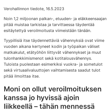
Verohallinnon tiedote, 16.5.2023
Noin 1,2 miljoonan palkan-, etuuden- ja eläkkeensaajan
pitää muistaa tarkistaa ja tarvittaessa täydentää
esitäytettyä veroilmoitusta viimeistään tänään.
Tyypillisiä itse täydennettäviä vähennyksiä ovat viime
vuoden aikana kertyneet kodin ja työpaikan väliset
matkakulut, etätyöhön liittyvät vähennykset ja muut
tulonhankkimismenot sekä kotitalousvähennys.
Tuloista puolestaan esimerkiksi vuokra- ja sometulot
sekä virtuaalivaluuttojen vaihtamisesta saadut tulot
pitää ilmoittaa itse.
Moni on ollut veroilmoituksen
kanssa jo hyvissä ajoin
liikkeellä – tähän mennessä