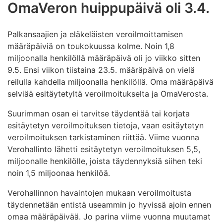
OmaVeron huippupäivä oli 3.4.
Palkansaajien ja eläkeläisten veroilmoittamisen
määräpäiviä on toukokuussa kolme. Noin 1,8
miljoonalla henkilöllä määräpäivä oli jo viikko sitten
9.5. Ensi viikon tiistaina 23.5. määräpäivä on vielä
reilulla kahdella miljoonalla henkilöllä. Oma määräpäivä
selviää esitäytetyltä veroilmoitukselta ja OmaVerosta.
Suurimman osan ei tarvitse täydentää tai korjata
esitäytetyn veroilmoituksen tietoja, vaan esitäytetyn
veroilmoituksen tarkistaminen riittää. Viime vuonna
Verohallinto lähetti esitäytetyn veroilmoituksen 5,5,
miljoonalle henkilölle, joista täydennyksiä siihen teki
noin 1,5 miljoonaa henkilöä.
Verohallinnon havaintojen mukaan veroilmoitusta
täydennetään entistä useammin jo hyvissä ajoin ennen
omaa määräpäivää. Jo parina viime vuonna muutamat