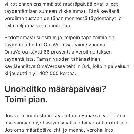
viikot ennen ensimmäistä määräpäivää ovat olleet
täydentämisen suhteen vilkkaimmat. Tänä keväänä
veroilmoitustaan on tähän mennessä täydentänyt jo
reilu miljoona
veroilmoittajaa.
Ehdottomasti suosituin ja helpoin tapa toimia on
täydentää tiedot OmaVerossa. Viime vuonna
OmaVeroa käytti 88 prosenttia veroilmoituksen
täydentäjistä. Tämän vuoden tähänastinen
kävijäennätys OmaVerossa tehtiin
3.4., jolloin palveluun
kirjauduttiin yli 402 000 kertaa.
Unohditko määräpäiväsi?
Toimi pian.
Jos veroilmoitustaan täydentää myöhässä, voi joutua
maksamaan myöhästymismaksun tai veronkorotuksen.
Jos oma määräpäivä ehti jo mennä, Verohallinto