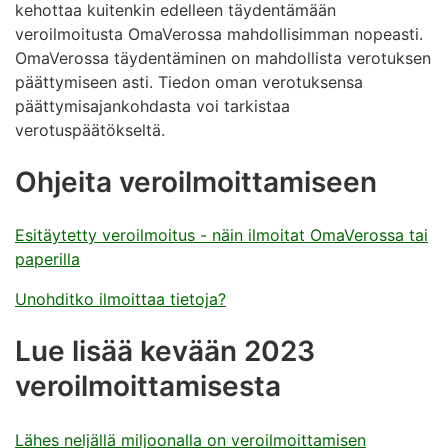
kehottaa kuitenkin edelleen täydentämään
veroilmoitusta OmaVerossa mahdollisimman nopeasti.
OmaVerossa täydentäminen on mahdollista verotuksen
päättymiseen asti. Tiedon oman verotuksensa
päättymisajankohdasta voi tarkistaa
verotuspäätökseltä.
Ohjeita veroilmoittamiseen
Esitäytetty veroilmoitus - näin ilmoitat OmaVerossa tai
paperilla
Unohditko ilmoittaa tietoja?
Lue lisää kevään 2023
veroilmoittamisesta
Lähes neljällä miljoonalla on veroilmoittamisen