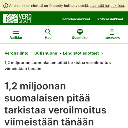
Verohallinnon nimissä on lähetetty huijausviestejä.
Lue lisää huijauksista
.
Siirry
Siirry
Henkilöasiakkaat
Yritysasiakkaat
suoraan
koko
sisältöön
sivuston
hakuun
Valikko
Hae
Suomeksi
OmaVero
Verohallinto
Uutishuone
Lehdistötiedotteet
1,2 miljoonan suomalaisen pitää tarkistaa veroilmoitus
viimeistään tänään
1,2 miljoonan
suomalaisen pitää
tarkistaa veroilmoitus
viimeistään tänään