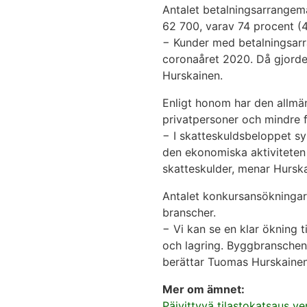
Antalet betalningsarrangem
62 700, varav 74 procent (4
− Kunder med betalningsarr
coronaåret 2020. Då gjordes
Hurskainen.
Enligt honom har den allmä
privatpersoner och mindre f
− I skatteskuldsbeloppet sy
den ekonomiska aktiviteten
skatteskulder, menar Hurska
Antalet konkursansökningar 
branscher.
− Vi kan se en klar ökning 
och lagring. Byggbranschen
berättar Tuomas Hurskainen
Mer om ämnet:
Päivittyvä tilastokatsaus v