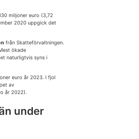
130 miljoner euro (3,72
ovember 2020 uppgick det
en
från Skatteförvaltningen.
 Mest ökade
t naturligtvis syns i
ner euro år 2023. I fjol
ppet av
ro år 2022).
 än under