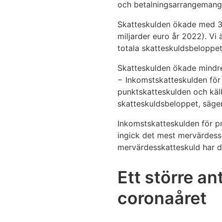
och betalningsarrangemang 
Skatteskulden ökade med 3,5
miljarder euro år 2022). Vi
totala skatteskuldsbeloppet 
Skatteskulden ökade mindre
− Inkomstskatteskulden för
punktskatteskulden och källs
skatteskuldsbeloppet, säge
Inkomstskatteskulden för pri
ingick det mest mervärdesska
mervärdesskatteskuld har do
Ett större a
coronaåret