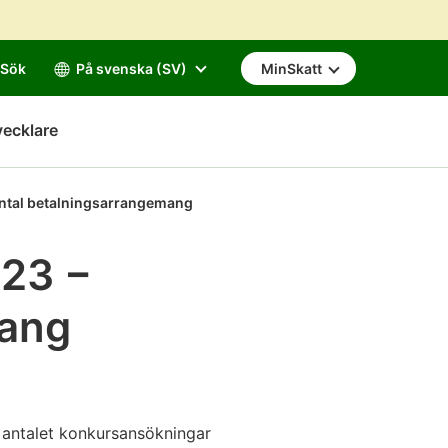
Sök
På svenska (SV)
MinSkatt
vecklare
antal betalningsarrangemang
023 −
mang
å antalet konkursansökningar