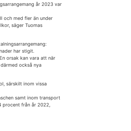
ingsarrangemang år 2023 var
l och med fler än under
llkor, säger Tuomas
etalningsarrangemang:
ader har stigit.
En orsak kan vara att när
h därmed också nya
, särskilt inom vissa
anschen samt inom transport
 procent från år 2022,