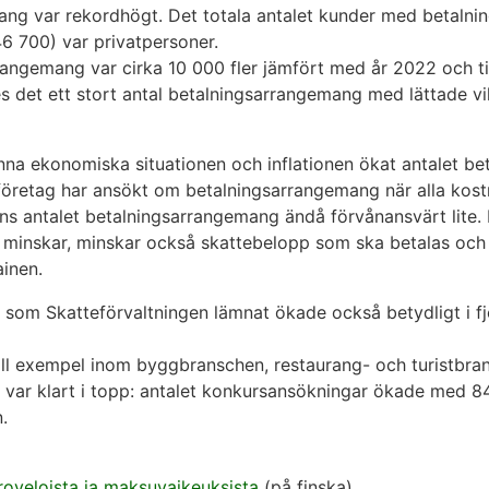
ang var rekordhögt. Det totala antalet kunder med betaln
6 700) var privatpersoner.
angemang var cirka 10 000 fler jämfört med år 2022 och til
 det ett stort antal betalningsarrangemang med lättade vi
nna ekonomiska situationen och inflationen ökat antalet b
öretag har ansökt om betalningsarrangemang när alla kostn
ns antalet betalningsarrangemang ändå förvånansvärt lite. 
 minskar, minskar också skattebelopp som ska betalas oc
inen.
som Skatteförvaltningen lämnat ökade också betydligt i fjol
till exempel inom byggbranschen, restaurang- och turistbr
 var klart i topp: antalet konkursansökningar ökade med 84
.
eroveloista ja maksuvaikeuksista
(på finska)