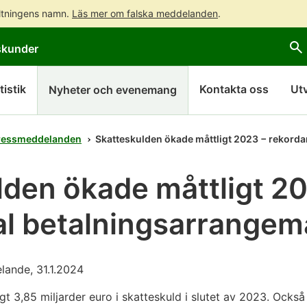
altningens namn.
Läs mer om falska meddelanden
.
Gå
Gå
skunder
direkt
till
till
hela
innehållet
webbplatsens
tistik
Kontakta oss
Ut
Nyheter och evenemang
sökning
ressmeddelanden
Skatteskulden ökade måttligt 2023 − rekord
lden ökade måttligt 2
al betalningsarrange
lande, 31.1.2024
 3,85 miljarder euro i skatteskuld i slutet av 2023. Ocks