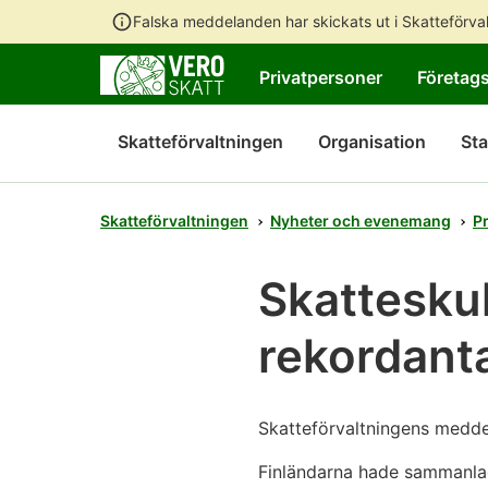
Falska meddelanden har skickats ut i Skatteförv
Privatpersoner
Företag
Skatteförvaltningen
Organisation
Sta
Skatteförvaltningen
Nyheter och evenemang
P
Skattesku
rekordant
Skatteförvaltningens medde
Finländarna hade sammanlagt