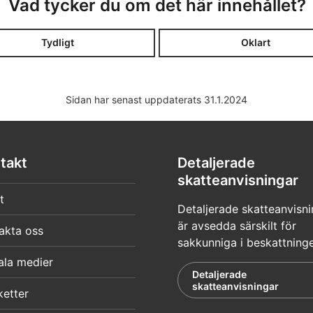
Vad tycker du om det här innehållet?
Tydligt
Oklart
Sidan har senast uppdaterats 31.1.2024
takt
Detaljerade
skatteanvisningar
t
Detaljerade skatteanvisni
är avsedda särskilt för
akta oss
sakkunniga i beskattning
ala medier
Detaljerade
skatteanvisningar
ketter