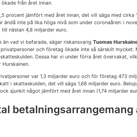
ökade från året innan.
 procent jämfört med året innan, det vill säga med cirka 
 är ändå inte på lika höga nivå som under coronaåren: i n
till nästan 4,8 miljarder euro.
 än vad vi befarade, säger riskansvarig
Tuomas Hurskain
 privatpersoner och företag ökade inte så särskilt mycket.
katteskulden. Dessa har vi under förra året övervakat, vilke
r Hurskainen.
vatpersoner var 1,3 miljarder euro och för företag 473 miljo
tt i skatteskulden, det vill säga 1,68 miljarder euro. Belo
ck sjunkit något jämfört med året innan (1,74 miljarder eu
ntal betalningsarrangemang