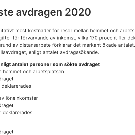
ste avdragen 2020
ntitativt mest kostnader för resor mellan hemmet och arbets
gifter för förvärvande av inkomst, vilka 170 procent fler d
rund av distansarbete förklarar det markant ökade antalet.
llsavdraget, enligt antalet avdragssökande.
nligt antalet personer som sökte avdraget
lan hemmet och arbetsplatsen
draget
r deklarerades
 av löneinkomster
draget
r deklarerades
draget