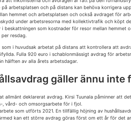
lera att inkomsterna och avdragen är rätt på den förhandsify
 på arbetsplatsen och på distans kan behöva korrigera upp
llan hemmet och arbetsplatsen och också avdraget för arb
kydd under arbetsresorna med kollektivtrafik och köpt de
v i beskattningen som kostnader för resor mellan hemmet o
 per resdag.
 som i huvudsak arbetat på distans att kontrollera att avd
ifyllda. Fulla 920 euro i schablonmässigt avdrag för arbet
n hälften av alla årets arbetsdagar.
llsavdrag gäller ännu inte fö
at allmänt deklarerat avdrag. Kirsi Tuunala påminner att de
-, vård- och omsorgsarbete för i fjol.
rbete som utförts 2021. En tillfällig höjning av hushållsavdr
rmed kan ett större avdrag göras först om ett år för det ar