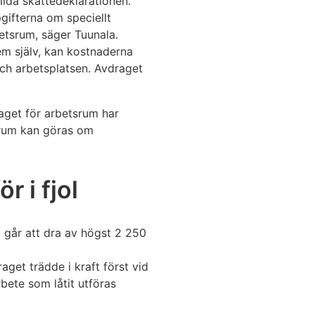
llda skattedeklarationen.
gifterna om speciellt
etsrum, säger Tuunala.
m själv, kan kostnaderna
ch arbetsplatsen. Avdraget
raget för arbetsrum har
srum kan göras om
r i fjol
t går att dra av högst 2 250
aget trädde i kraft först vid
bete som låtit utföras