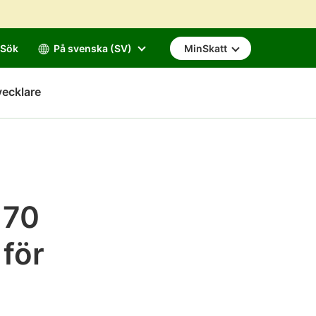
Sök
På svenska (SV)
MinSkatt
vecklare
170
 för