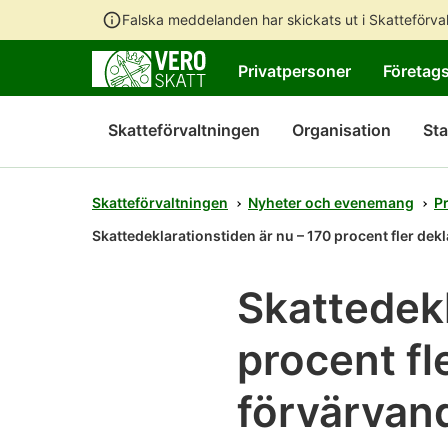
Falska meddelanden har skickats ut i Skatteförv
Privatpersoner
Företag
Skatteförvaltningen
Organisation
Sta
Skatteförvaltningen
Nyheter och evenemang
P
Skattedeklarationstiden är nu – 170 procent fler dekl
Skattedekl
procent fl
förvärvand