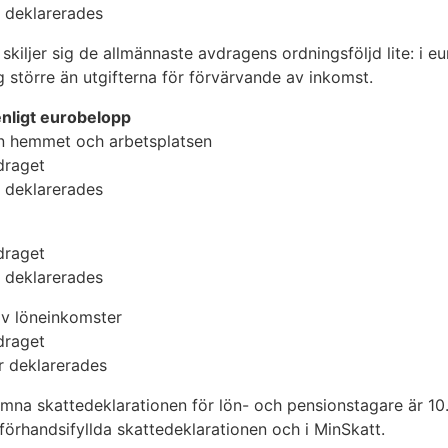
r deklarerades
 skiljer sig de allmännaste avdragens ordningsföljd lite: i 
ag större än utgifterna för förvärvande av inkomst.
nligt eurobelopp
lan hemmet och arbetsplatsen
draget
r deklarerades
draget
r deklarerades
av löneinkomster
draget
r deklarerades
ämna skattedeklarationen för lön- och pensionstagare är 10.5
förhandsifyllda skattedeklarationen och i MinSkatt.