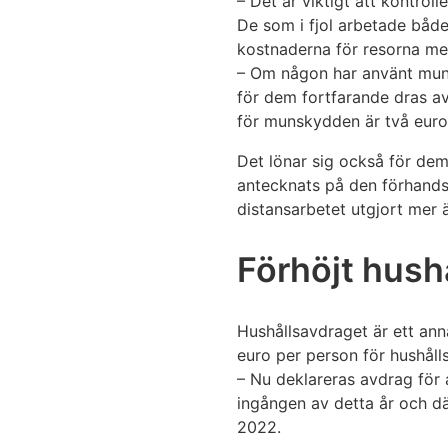
– Det är viktigt att kontrol
De som i fjol arbetade både
kostnaderna för resorna me
– Om någon har använt muns
för dem fortfarande dras a
för munskydden är två euro
Det lönar sig också för dem
antecknats på den förhands
distansarbetet utgjort mer ä
Förhöjt hushå
Hushållsavdraget är ett ann
euro per person för hushålls
– Nu deklareras avdrag för a
ingången av detta år och dä
2022.