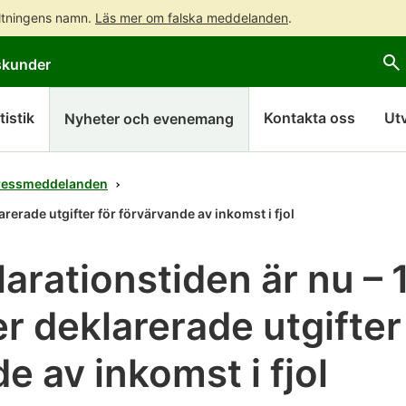
altningens namn.
Läs mer om falska meddelanden
.
Gå
Gå
skunder
direkt
till
till
hela
innehållet
webbplatsens
tistik
Kontakta oss
Ut
Nyheter och evenemang
sökning
ressmeddelanden
arerade utgifter för förvärvande av inkomst i fjol
arationstiden är nu – 
er deklarerade utgifter
e av inkomst i fjol