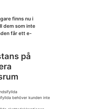
gare finns nu i
ll dem som inte
en får ett e-
stans på
era
tsrum
ndsifyllda
sifyllda behöver kunden inte