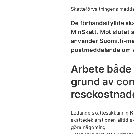
Skatteförvaltningens medde
De förhandsifyllda ska
MinSkatt. Mot slutet 
använder Suomi.fi-me
postmeddelande om at
Arbete både 
grund av cor
resekostnade
Ledande skattesakkunnig
K
skattedeklarationen alltid s
göra någonting.