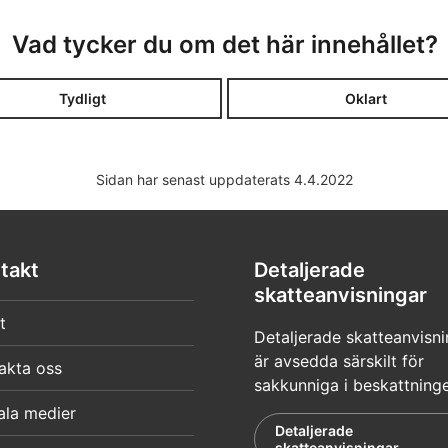
Vad tycker du om det här innehållet?
Tydligt
Oklart
Sidan har senast uppdaterats 4.4.2022
takt
Detaljerade
skatteanvisningar
t
Detaljerade skatteanvisni
är avsedda särskilt för
akta oss
sakkunniga i beskattning
ala medier
Detaljerade
skatteanvisningar