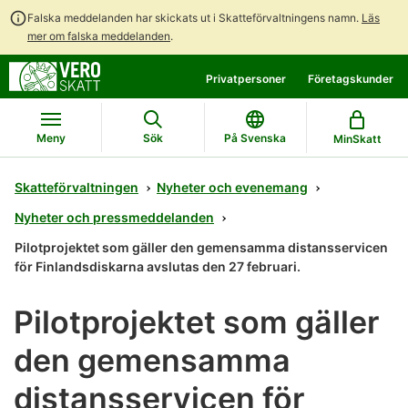
Falska meddelanden har skickats ut i Skatteförvaltningens namn.
Läs
mer om falska meddelanden
.
Gå
Gå
Privatpersoner
Företagskunder
direkt
till
till
hela
innehållet
webbplatsens
Meny
Sök
På Svenska
MinSkatt
sökning
Skatteförvaltningen
Nyheter och evenemang
Nyheter och pressmeddelanden
Pilotprojektet som gäller den gemensamma distansservicen
för Finlandsdiskarna avslutas den 27 februari.
Pilotprojektet som gäller
den gemensamma
distansservicen för