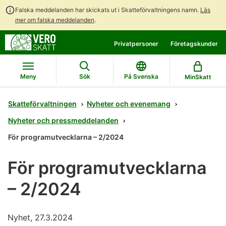
Falska meddelanden har skickats ut i Skatteförvaltningens namn.
Läs
mer om falska meddelanden
.
Gå
Gå
Privatpersoner
Företagskunder
direkt
till
till
hela
innehållet
webbplatsens
Meny
Sök
På Svenska
MinSkatt
sökning
Skatteförvaltningen
Nyheter och evenemang
Nyheter och pressmeddelanden
För programutvecklarna – 2/2024
För programutvecklarna
– 2/2024
Nyhet, 27.3.2024