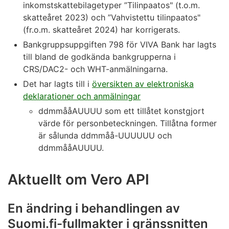
inkomstskattebilagetyper ”Tilinpaatos" (t.o.m.
skatteåret 2023) och ”Vahvistettu tilinpaatos"
(fr.o.m. skatteåret 2024) har korrigerats.
Bankgruppsuppgiften 798 för VIVA Bank har lagts
till bland de godkända bankgrupperna i
CRS/DAC2- och WHT-anmälningarna.
Det har lagts till i
översikten av elektroniska
deklarationer och anmälningar
ddmmååAUUUU som ett tillåtet konstgjort
värde för personbeteckningen. Tillåtna former
är sålunda ddmmåå-UUUUUU och
ddmmååAUUUU.
Aktuellt om Vero API
En ändring i behandlingen av
Suomi.fi-fullmakter i gränssnitten