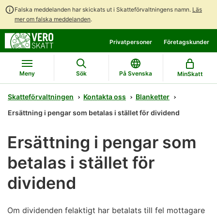
Falska meddelanden har skickats ut i Skatteförvaltningens namn.
Läs
mer om falska meddelanden
.
Gå
Gå
Privatpersoner
Företagskunder
direkt
till
till
hela
innehållet
webbplatsens
Meny
Sök
På Svenska
MinSkatt
sökning
Skatteförvaltningen
Kontakta oss
Blanketter
Ersättning i pengar som betalas i stället för dividend
Ersättning i pengar som
betalas i stället för
dividend
Om dividenden felaktigt har betalats till fel mottagare