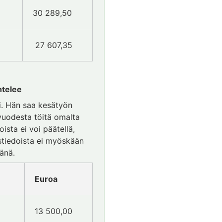
30 289,50
27 607,35
htelee
si. Hän saa kesätyön
vuodesta töitä omalta
ista ei voi päätellä,
ustiedoista ei myöskään
änä.
Euroa
13 500,00