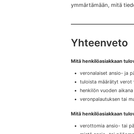
ymmärtämään, mitä tiedois
Yhteenveto
Mitä henkilöasiakkaan tulov
veronalaiset ansio- ja 
tuloista määrätyt verot
henkilön vuoden aikana
veronpalautuksen tai m
Mitä henkilöasiakkaan tulov
verottomia ansio- tai p