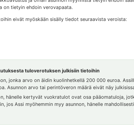
a on tietyin ehdoin verovapaata.
etoihin eivät myöskään sisälly tiedot seuraavista veroista:
tuksesta tuloverotuksen julkisiin tietoihin
nnon, jonka arvo on äidin kuolinhetkellä 200 000 euroa. Assi
a. Asunnon arvo tai perintöveron määrä eivät näy julkisissa
, hänelle kertyvät vuokratulot ovat osa pääomatuloja, jotk
oin, jos Assi myöhemmin myy asunnon, hänelle mahdollisest