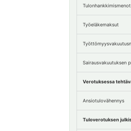
Tulonhankkimismenot
Työeläkemaksut
Työttömyysvakuutus
Sairausvakuutuksen 
Verotuksessa tehtäv
Ansiotulovähennys
Tuloverotuksen julkis