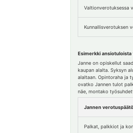
Valtionverotuksessa v
Kunnallisverotuksen v
Esimerkki ansiotuloista
Janne on opiskellut saad
kaupan alalta. Syksyn a
alaltaan. Opintoraha ja t
ovatko Jannen tulot palk
näe, montako työsuhdetta
Jannen verotuspäätök
Palkat, palkkiot ja ko