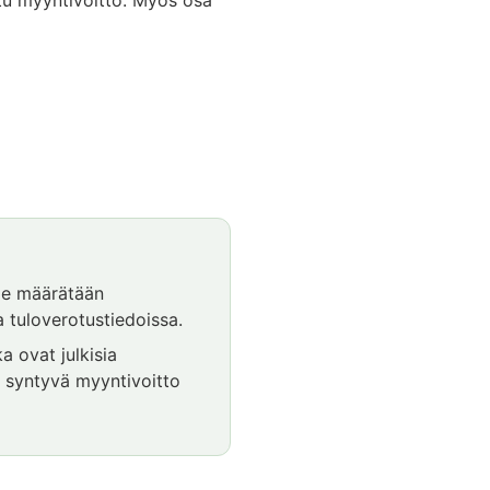
lle määrätään
 tuloverotustiedoissa.
a ovat julkisia
i syntyvä myyntivoitto