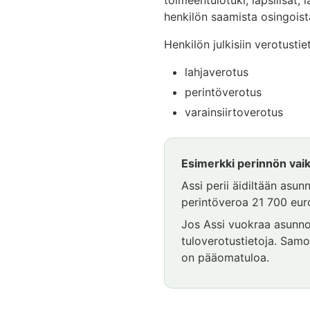
henkilön saamista osingoist
Henkilön julkisiin verotusti
lahjaverotus
perintöverotus
varainsiirtoverotus
Esimerkki perinnön vaiku
Assi perii äidiltään asu
perintöveroa 21 700 euro
Jos Assi vuokraa asunnon
tuloverotustietoja. Sam
on pääomatuloa.