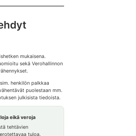
tehdyt
mishetken mukaisena.
huomioitu sekä Verohallinnon
vähennykset.
esim. henkilön palkkaa
 vähentävät puolestaan mm.
uksen julkisista tiedoista.
loja eikä veroja
stä tehtävien
erotettavaa tuloa.