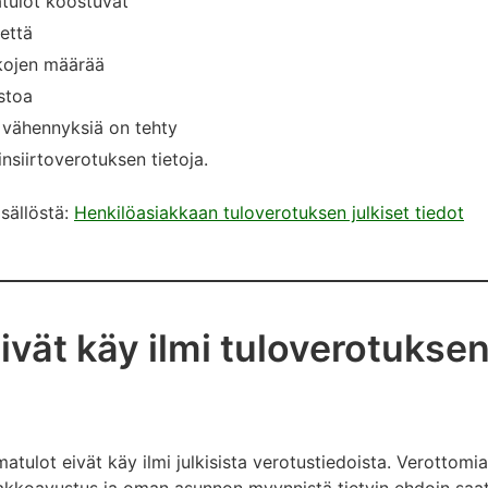
tulot koostuvat
että
kkojen määrää
stoa
a vähennyksiä on tehty
insiirtoverotuksen tietoja.
isällöstä:
Henkilöasiakkaan tuloverotuksen julkiset tiedot
eivät käy ilmi tuloverotuksen
tulot eivät käy ilmi julkisista verotustiedoista. Verottomi
, lakkoavustus ja oman asunnon myynnistä tietyin ehdoin sa