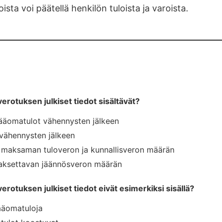
ta voi päätellä henkilön tuloista ja varoista.
erotuksen julkiset tiedot sisältävät?
pääomatulot vähennysten jälkeen
 vähennysten jälkeen
 maksaman tuloveron ja kunnallisveron määrän
aksettavan jäännösveron määrän
erotuksen julkiset tiedot eivät esimerkiksi sisällä?
ääomatuloja