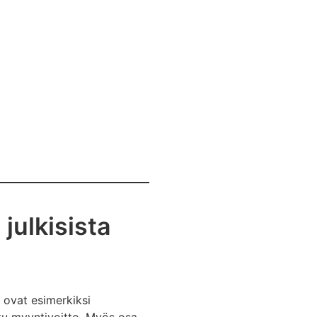
 julkisista
a ovat esimerkiksi
atu myyntivoitto. Myös osa