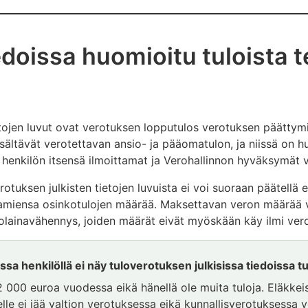
edoissa huomioitu tuloista 
t
etojen luvut ovat verotuksen lopputulos verotuksen päätty
isältävät verotettavan ansio- ja pääomatulon, ja niissä on 
 henkilön itsensä ilmoittamat ja Verohallinnon hyväksymät 
rotuksen julkisten tietojen luvuista ei voi suoraan päätellä 
saamiensa osinkotulojen määrää. Maksettavan veron määrää
olainavähennys, joiden määrät eivät myöskään käy ilmi verot
ssa henkilöllä ei näy tuloverotuksen julkisissa tiedoissa tu
12 000 euroa vuodessa eikä hänellä ole muita tuloja. Eläkkei
le ei jää valtion verotuksessa eikä kunnallisverotuksessa v