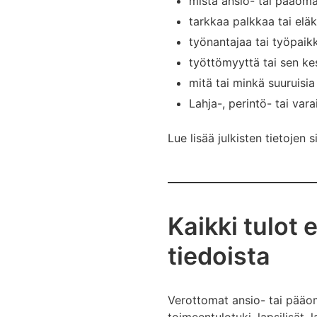
mistä ansio- tai pääoma
tarkkaa palkkaa tai eläk
työnantajaa tai työpai
työttömyyttä tai sen ke
mitä tai minkä suuruisi
Lahja-, perintö- tai vara
Lue lisää julkisten tietojen s
Kaikki tulot 
tiedoista
Verottomat ansio- tai pääoma
toimeentulotuki, lapsilisät