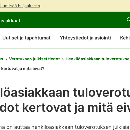
.
Lue lisää huijauksista
.
Siirry
Siirry
asiakkaat
suoraan
koko
sisältöön
sivuston
hakuun
Uutiset ja tapahtumat
Yhteystiedot ja asiointi
Kehi
us
Verotuksen julkiset tiedot
Henkilöasiakkaan tuloverotuksen 
kertovat ja mitä eivät?
ilöasiakkaan tulovero
edot kertovat ja mitä ei
a on auttaa henkilöasiakkaan tuloverotuksen julkisia 