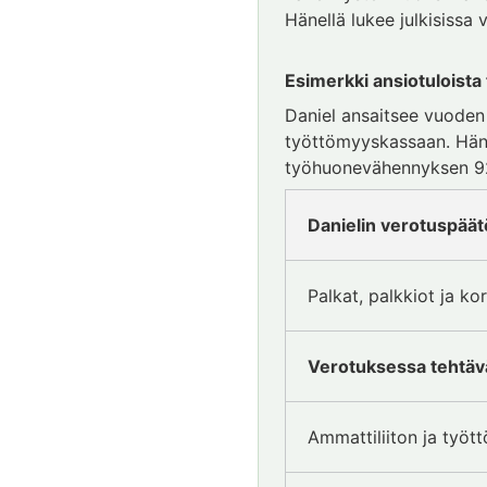
Hänellä lukee julkisissa
Esimerkki ansiotuloista
Daniel ansaitsee vuoden 
työttömyyskassaan. Hän 
työhuonevähennyksen 92
Danielin verotuspäätö
Palkat, palkkiot ja ko
Verotuksessa tehtävä
Ammattiliiton ja työ