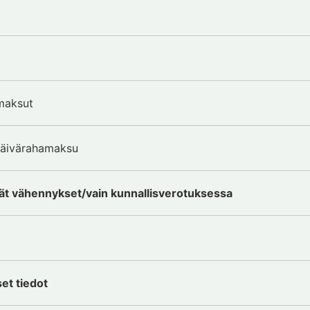
maksut
päivärahamaksu
ät vähennykset/vain kunnallisverotuksessa
et tiedot