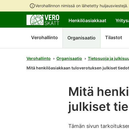
Verohallinnon nimissä on lähetetty huijausviestejä
Henkilöasiakkaat
Yritys
Verohallinto
Tilastot
Organisaatio
Verohallinto
Organisaatio
Tietosuoja ja julkisu
Mitä henkilöasiakkaan tuloverotuksen julkiset tiedot 
Mitä henk
julkiset ti
Tämän sivun tarkoituksen