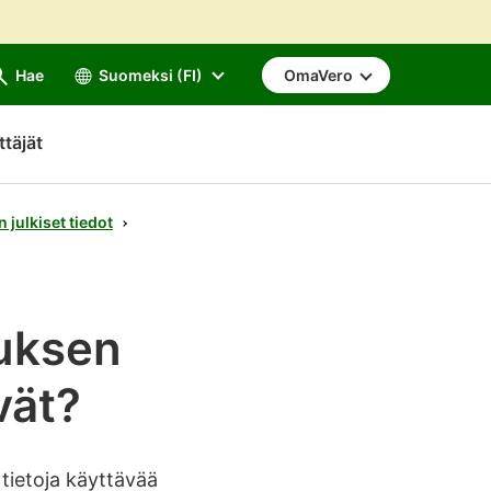
Hae
Suomeksi (FI)
OmaVero
ttäjät
julkiset tiedot
tuksen
vät?
tietoja käyttävää