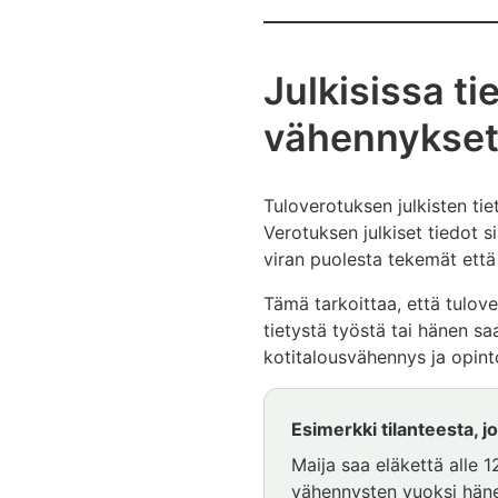
Julkisissa ti
vähennykse
Tuloverotuksen julkisten ti
Verotuksen julkiset tiedot s
viran puolesta tekemät että
Tämä tarkoittaa, että tulove
tietystä työstä tai hänen 
kotitalousvähennys ja opint
Esimerkki tilanteesta, jo
Maija saa eläkettä alle 
vähennysten vuoksi hänel