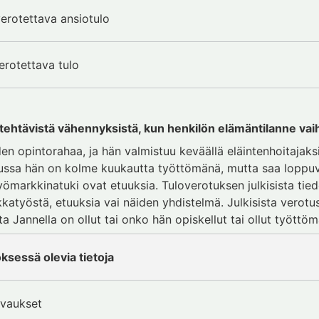
erotettava ansiotulo
erotettava tulo
 tehtävistä vähennyksistä, kun henkilön elämäntilanne vai
en opintorahaa, ja hän valmistuu keväällä eläintenhoitajak
lussa hän on kolme kuukautta työttömänä, mutta saa loppu
yömarkkinatuki ovat etuuksia. Tuloverotuksen julkisista tiedo
katyöstä, etuuksia vai näiden yhdistelmä. Julkisista verot
 Jannella on ollut tai onko hän opiskellut tai ollut työttöm
sessä olevia tietoja
rvaukset