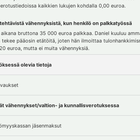
 verotustiedoissa kaikkien lukujen kohdalla 0,00 euroa.
 tehtävistä vähennyksistä, kun henkilö on palkkatyössä
aikana bruttona 35 000 euroa palkkaa. Daniel kuuluu ammat
tekee pääosin etätöitä, joten hän ilmoittaa tulonhankkim
0 euroa, mutta ei muita vähennyksiä.
ksessä olevia tietoja
rvaukset
t vähennykset/valtion- ja kunnallisverotuksessa
ttömyyskassan jäsenmaksut