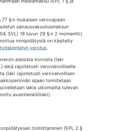
venanmaan mediamaksu (EPL 1 § ja
n 77 §:n mukaisen verovapaan
uutetun sairausvakuutusmaksun
04, SVL) 18 luvun 29 §:n 2 momentti).
nottua minipidätystä on käsitelty
 työskentelyn verotus
.
eron alaisista koroista (laki
eikä rajoitetusti verovelvolliselle
a (laki rajoitetusti verovelvollisen
akkoperinnän sijaan toimitetaan
sovelletaan lakia ulkomailta tulevan
nottu avainhenkilölaki).
onpidätyksen toimittaminen (EPL 2 §