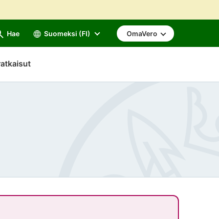
Hae
Suomeksi (FI)
OmaVero
atkaisut