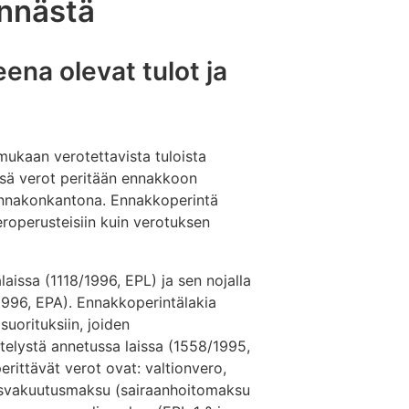
innästä
ena olevat tulot ja
mukaan verotettavista tuloista
sä verot peritään ennakkoon
nnakonkantona. Ennakkoperintä
roperusteisiin kuin verotuksen
issa (1118/1996, EPL) ja sen nojalla
996, EPA). Ennakkoperintälakia
suorituksiin, joiden
elystä annetussa laissa (1558/1995,
rittävät verot ovat: valtionvero,
rausvakuutusmaksu (sairaanhoitomaksu