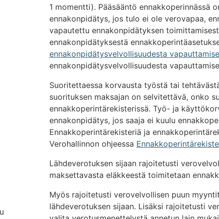
1 momentti). Pääsääntö ennakkoperinnässä on,
ennakonpidätys, jos tulo ei ole verovapaa, en
vapautettu ennakonpidätyksen toimittamisesta
ennakonpidätyksestä ennakkoperintäasetukse
ennakonpidätysvelvollisuudesta vapauttamis
ennakonpidätysvelvollisuudesta vapauttamises
Suoritettaessa korvausta työstä tai tehtäväs
suorituksen maksajan on selvitettävä, onko su
ennakkoperintärekisterissä. Työ- ja käyttöko
ennakonpidätys, jos saaja ei kuulu ennakkoperi
Ennakkoperintärekisteriä ja ennakkoperintärek
Verohallinnon ohjeessa
Ennakkoperintärekiste
Lähdeverotuksen sijaan rajoitetusti verovelvol
maksettavasta eläkkeestä toimitetaan ennak
Myös rajoitetusti verovelvollisen puun myynt
lähdeverotuksen sijaan. Lisäksi rajoitetusti ver
ku
valita verotusmenettelystä annetun lain muka