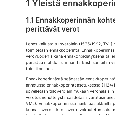
1 Yleistä ennakkoper
1.1 Ennakkoperinnän kohte
perittävät verot
Lähes kaikista tuloverolain (1535/1992, TVL) 
toimitetaan ennakkoperintä. Ennakkoperinnäs
verovuoden aikana ennakonpidätyksenä tai e
perustuu mahdollisimman tarkasti samoihin ve
toimittaminen.
Ennakkoperinnästä säädetään ennakkoperintäla
annetussa ennakkoperintäasetuksessa (1124/1
sovelletaan tuloverolain mukaan veronalaisiin 
verotusmenettelystä säädetään verotusmenett
VML). Ennakkoperinnässä henkilöasiakkailta pe
kunnallisvero, kirkollisvero, vakuutetun sai