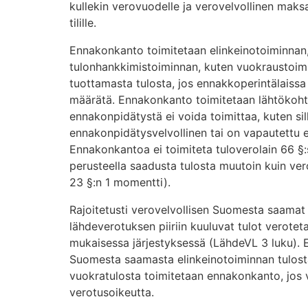
kullekin verovuodelle ja verovelvollinen maks
tilille.
Ennakonkanto toimitetaan elinkeinotoiminnan
tulonhankkimistoiminnan, kuten vuokraustoim
tuottamasta tulosta, jos ennakkoperintälaissa e
määrätä. Ennakonkanto toimitetaan lähtökohta
ennakonpidätystä ei voida toimittaa, kuten sil
ennakonpidätysvelvollinen tai on vapautettu 
Ennakonkantoa ei toimiteta tuloverolain 66 §
perusteella saadusta tulosta muutoin kuin ve
23 §:n 1 momentti).
Rajoitetusti verovelvollisen Suomesta saamat
lähdeverotuksen piiriin kuuluvat tulot verote
mukaisessa järjestyksessä (LähdeVL 3 luku). Es
Suomesta saamasta elinkeinotoiminnan tulost
vuokratulosta toimitetaan ennakonkanto, jos 
verotusoikeutta.