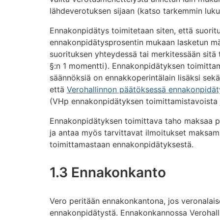
lähdeverotuksen sijaan (katso tarkemmin luku 
Ennakonpidätys toimitetaan siten, että suori
ennakonpidätysprosentin mukaan lasketun m
suorituksen yhteydessä tai merkitessään sitä t
§:n 1 momentti). Ennakonpidätyksen toimitta
säännöksiä on ennakkoperintälain lisäksi se
että
Verohallinnon päätöksessä ennakonpidäty
(VHp ennakonpidätyksen toimittamistavoista 
Ennakonpidätyksen toimittava taho maksaa p
ja antaa myös tarvittavat ilmoitukset maksama
toimittamastaan ennakonpidätyksestä.
1.3 Ennakonkanto
Vero peritään ennakonkantona, jos veronalaise
ennakonpidätystä. Ennakonkannossa Verohall