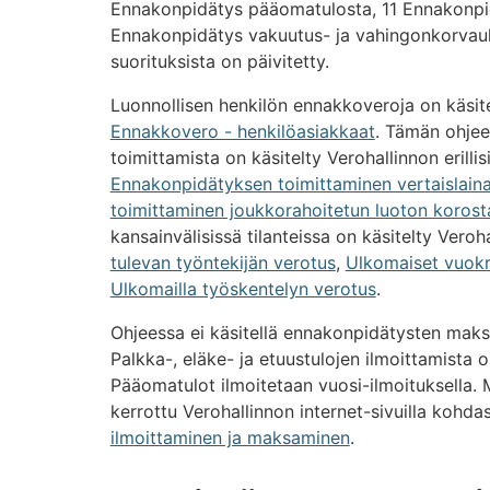
Ennakonpidätys pääomatulosta, 11 Ennakonpi
Ennakonpidätys vakuutus- ja vahingonkorvauk
suorituksista on päivitetty.
Luonnollisen henkilön ennakkoveroja on käsit
Ennakkovero - henkilöasiakkaat
. Tämän ohjee
toimittamista on käsitelty Verohallinnon erilli
Ennakonpidätyksen toimittaminen vertaislain
toimittaminen joukkorahoitetun luoton korost
kansainvälisissä tilanteissa on käsitelty Veroh
tulevan työntekijän verotus
,
Ulkomaiset vuokr
Ulkomailla työskentelyn verotus
.
Ohjeessa ei käsitellä ennakonpidätysten maks
Palkka-, eläke- ja etuustulojen ilmoittamista on 
Pääomatulot ilmoitetaan vuosi-ilmoituksella. 
kerrottu Verohallinnon internet-sivuilla kohd
ilmoittaminen ja maksaminen
.