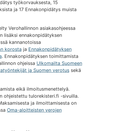
dätys työkorvauksesta, 15
sista ja 17 Ennakonpidätys muista
elty Verohallinnon asiakasohjeessa
n lisäksi ennakonpidätyksen
sissä kannanotoissa
an korosta
ja
Ennakonpidätyksen
a
. Ennakonpidätyksen toimittamista
allinnon ohjeissa
Ulkomailta Suomeen
atyöntekijät ja Suomen verotus
sekä
amista eikä ilmoitusmenettelyä.
ohjeistettu tulorekisteri.fi -sivuilla.
Maksamisesta ja ilmoittamisesta on
assa
Oma-aloitteisten verojen