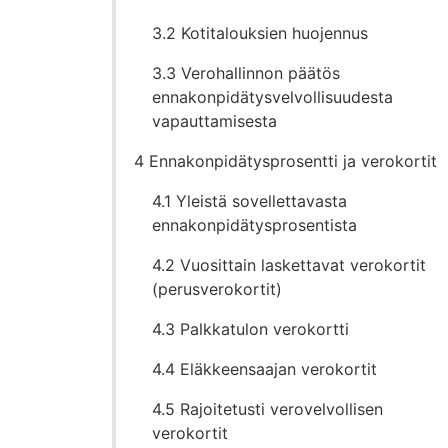
3.2 Kotitalouksien huojennus
3.3 Verohallinnon päätös
ennakonpidätysvelvollisuudesta
vapauttamisesta
4 Ennakonpidätysprosentti ja verokortit
4.1 Yleistä sovellettavasta
ennakonpidätysprosentista
4.2 Vuosittain laskettavat verokortit
(perusverokortit)
4.3 Palkkatulon verokortti
4.4 Eläkkeensaajan verokortit
4.5 Rajoitetusti verovelvollisen
verokortit