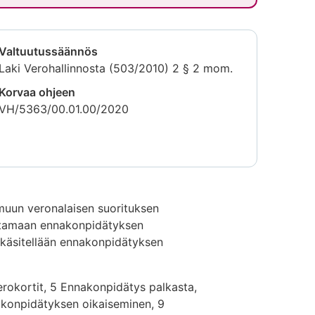
Valtuutussäännös
Laki Verohallinnosta (503/2010) 2 § 2 mom.
Korvaa ohjeen
VH/5363/00.01.00/2020
muun veronalaisen suorituksen
ittamaan ennakonpidätyksen
käsitellään ennakonpidätyksen
erokortit, 5 Ennakonpidätys palkasta,
nakonpidätyksen oikaiseminen, 9