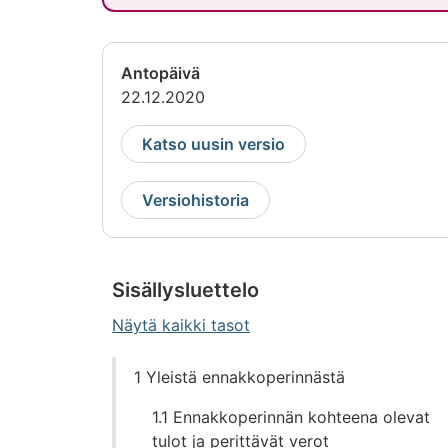
Antopäivä
22.12.2020
Katso uusin versio
Versiohistoria
Sisällysluettelo
Näytä kaikki tasot
Siirry
1 Yleistä ennakkoperinnästä
suoraan
sisältöön
1.1 Ennakkoperinnän kohteena olevat
tulot ja perittävät verot