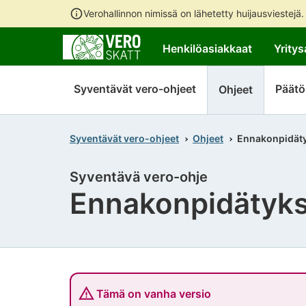
Verohallinnon nimissä on lähetetty huijausviestejä
Henkilöasiakkaat
Yritys
Syventävät vero-ohjeet
Päätö
Ohjeet
Syventävät vero-ohjeet
Ohjeet
Ennakonpidäty
Syventävä vero-ohje
Ennakonpidätyks
Tämä on vanha versio