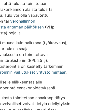
 että tulosta toimitetaan
nakonkannon alaista tuloa tai
. Tulo voi olla vapautettu
n tai
Verohallinnon
esta antaman päätöksen
(VHp
ta) nojalla.
tä muuna kuin palkkana (työkorvaus),
orituksen saaja
rvauksesta on toimitettava
ntärekisteriin (EPL 25 §).
isteröintiä on käsitelty tarkemmin
röinnin vaikutukset yritystoimintaan
.
liselle eläkkeensaajalle
koperintä ennakonpidätyksenä.
itulosta toimitetaan ennakonpidätys
ovelvolliset voivat tietyin edellytyksin
isen progressiivisen verotuksen