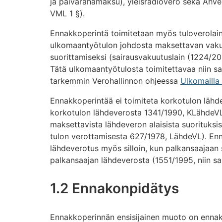
ja päivärahamaksu), yleisradiovero sekä Ah
VML 1 §).
Ennakkoperintä toimitetaan myös tuloverolai
ulkomaantyötulon johdosta maksettavan vak
suorittamiseksi (sairausvakuutuslain (1224/20
Tätä ulkomaantyötulosta toimitettavaa niin sa
tarkemmin Verohallinnon ohjeessa
Ulkomailla
Ennakkoperintää ei toimiteta korkotulon lähdev
korkotulon lähdeverosta 1341/1990, KLähdeVL) 
maksettavista lähdeveron alaisista suorituksist
tulon verottamisesta 627/1978, LähdeVL). Enn
lähdeverotus myös silloin, kun palkansaajaan 
palkansaajan lähdeverosta (1551/1995, niin sa
1.2 Ennakonpidätys
Ennakkoperinnän ensisijainen muoto on ennak