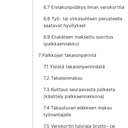
6.7 Ennakonpidätys ilman verokorttia
6.8 Työ- tai virkasuhteen perusteella
saatavat hyvitykset
6.9 Etukäteen maksettu suoritus
(palkkaennakko)
7 Palkkojen takaisinperintä
7.1 Yleistä takaisinperinnästä
7.2 Takaisinmaksu
7.3 Kuittaus seuraavasta palkasta
(käsittely palkkaennakkona)
7.4 Takautuvan eläkkeen maksu
työnantajalle
7.5 Verokortin tuloraja brutto- tai