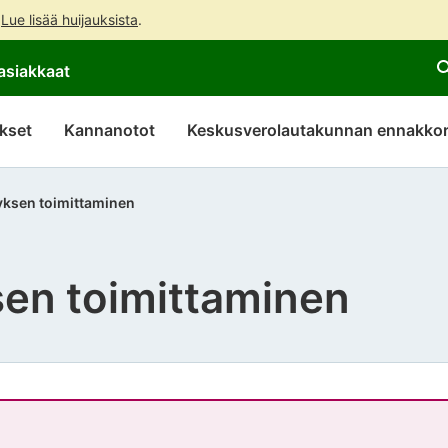
.
Lue lisää huijauksista
.
Siirry
Siirry
asiakkaat
suoraan
koko
sisältöön
sivuston
hakuun
kset
Kannanotot
Keskusverolautakunnan ennakkor
ksen toimittaminen
en toimittaminen