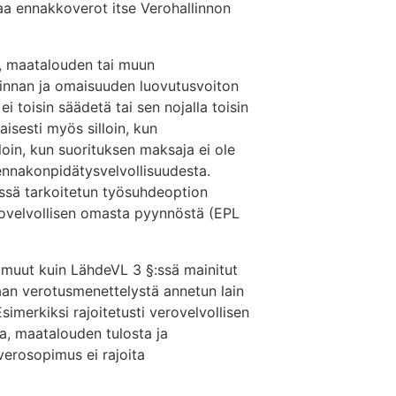
aa ennakkoverot itse Verohallinnon
, maatalouden tai muun
innan ja omaisuuden luovutusvoiton
i toisin säädetä tai sen nojalla toisin
isesti myös silloin, kun
loin, kun suorituksen maksaja ei ole
ennakonpidätysvelvollisuudesta.
:ssä tarkoitetun työsuhdeoption
rovelvollisen omasta pyynnöstä (EPL
 muut kuin LähdeVL 3 §:ssä mainitut
taan verotusmenettelystä annetun lain
imerkiksi rajoitetusti verovelvollisen
a, maatalouden tulosta ja
verosopimus ei rajoita