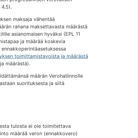
4.5).
tuksen maksaja vähentää
äärän rahana maksettavasta määrästä
ilille asianomaisen hyväksi (EPL 11
mistapaa ja määrää koskevia
kä ennakkoperintäasetuksessa
ksen toimittamistavoista ja määrästä
ja määrästä).
idättämänsä määrän Verohallinnolle
staan suorituksesta ja siitä
sta tulosta ei ole toimitettava
into määrää veron (ennakkovero)