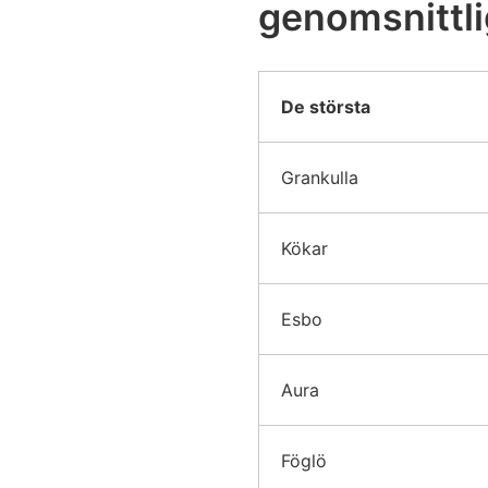
genomsnittli
De största
Grankulla
Kökar
Esbo
Aura
Föglö