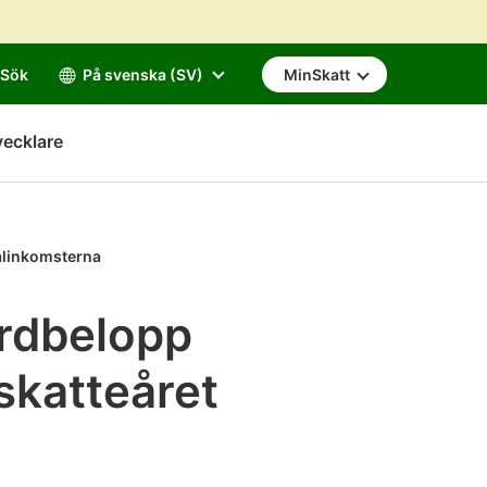
Sök
På svenska (SV)
MinSkatt
vecklare
talinkomsterna
rdbelopp
 skatteåret