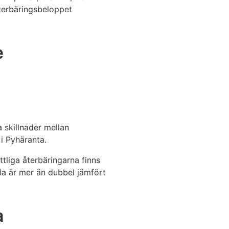
Återbäringsbeloppet
e
a skillnader mellan
i Pyhäranta.
tliga återbäringarna finns
la är mer än dubbel jämfört
a