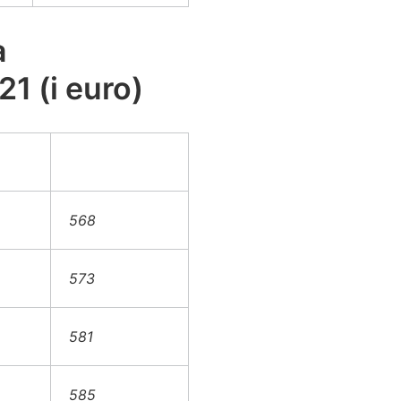
a
1 (i euro)
568
573
581
585