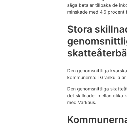
säga betalar tillbaka de ink
minskade med 4,6 procent fr
Stora skilln
genomsnittli
skatteåterbä
Den genomsnittliga kvarskatt
kommunerna: I Grankulla är 
Den genomsnittliga skatteåt
det skillnader mellan olika
med Varkaus.
Kommunerna 