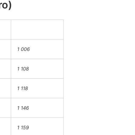
ro)
1 006
1 108
1 118
1 146
1 159