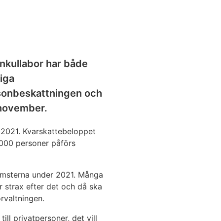
ankullabor har både
iga
rsonbeskattningen och
 november.
r 2021. Kvarskattebeloppet
 000 personer påförs
nkomsterna under 2021. Många
r strax efter det och då ska
rvaltningen.
ll privatpersoner, det vill