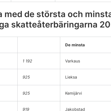
med de största och minst
ga skatteåterbäringarna 202
De minsta
1 192
Varkaus
925
Lieksa
925
Kemijärvi
919
Jakobstad