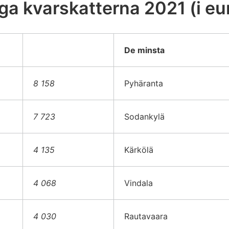
ga kvarskatterna 2021 (i eu
De minsta
8 158
Pyhäranta
7 723
Sodankylä
4 135
Kärkölä
4 068
Vindala
4 030
Rautavaara