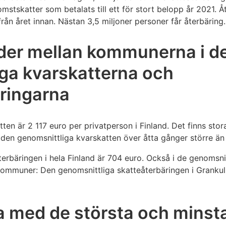
omstskatter som betalats till ett för stort belopp år 2021. 
ån året innan. Nästan 3,5 miljoner personer får återbäring.
ader mellan kommunerna i d
ga kvarskatterna och
ringarna
en är 2 117 euro per privatperson i Finland. Det finns stor
den genomsnittliga kvarskatten över åtta gånger större än 
erbäringen i hela Finland är 704 euro. Också i de genomsnit
 kommuner: Den genomsnittliga skatteåterbäringen i Grankul
med de största och minst