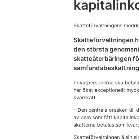
kapitalin
Skatteförvaltningens medde
Skatteförvaltningen h
den största genomsnit
skatteåterbäringen f
samfundsbeskattninge
Privatpersonerna ska betala
har ökat exceptionellt myc
kvarskatt.
– Den centrala orsaken till
av dem som fått kapitalinkom
skatterna betalas som kvars
Skatteförvaltningen å sin si