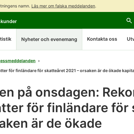
altningens namn.
Läs mer om falska meddelanden
.
Gå
Gå
skunder
direkt
till
till
hela
innehållet
webbplatsens
tistik
Kontakta oss
Ut
Nyheter och evenemang
sökning
ressmeddelanden
er för finländare för skatteåret 2021 – orsaken är de ökade kapi
en på onsdagen: Reko
tter för finländare för
saken är de ökade