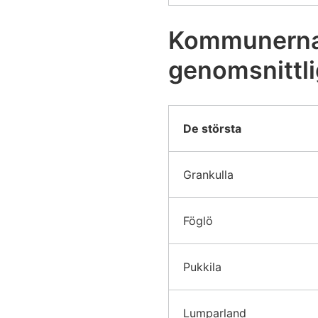
Kommunerna 
genomsnittli
De största
Grankulla
Föglö
Pukkila
Lumparland