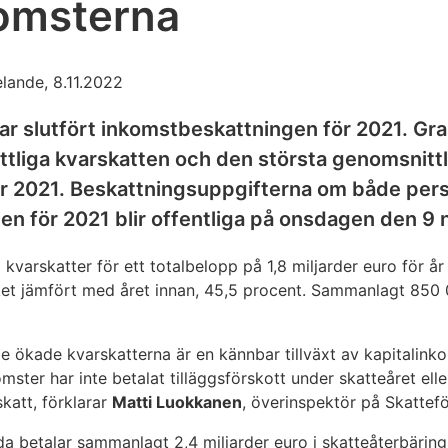
komsterna
lande, 8.11.2022
ar slutfört inkomstbeskattningen för 2021. Gr
tliga kvarskatten och den största genomsnittl
ör 2021. Beskattningsuppgifterna om både pe
n för 2021 blir offentliga på onsdagen den 9
 kvarskatter för ett totalbelopp på 1,8 miljarder euro för å
ket jämfört med året innan, 45,5 procent. Sammanlagt 850
 de ökade kvarskatterna är en kännbar tillväxt av kapitali
ster har inte betalat tilläggsförskott under skatteåret elle
katt, förklarar
Matti Luokkanen
, överinspektör på Skattefö
da betalar sammanlagt 2,4 miljarder euro i skatteåterbäring ti