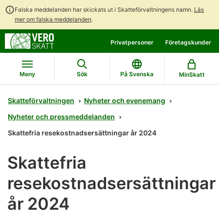
Falska meddelanden har skickats ut i Skatteförvaltningens namn.
Läs
mer om falska meddelanden
.
Gå
Gå
Privatpersoner
Företagskunder
direkt
till
till
hela
innehållet
webbplatsens
Meny
Sök
På Svenska
MinSkatt
sökning
Skatteförvaltningen
Nyheter och evenemang
Nyheter och pressmeddelanden
Skattefria resekostnadsersättningar år 2024
Skattefria
resekostnadsersättningar
år 2024