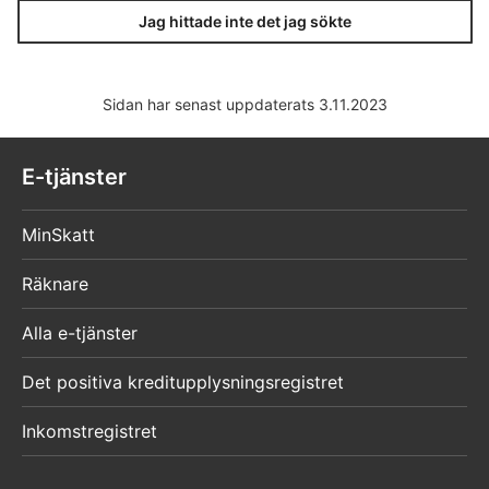
Jag hittade inte det jag sökte
Sidan har senast uppdaterats 3.11.2023
E-tjänster
MinSkatt
Räknare
Alla e-tjänster
Det positiva kreditupplysningsregistret
Inkomstregistret