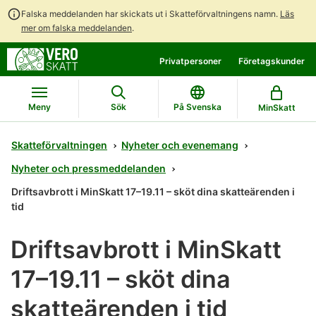
Falska meddelanden har skickats ut i Skatteförvaltningens namn.
Läs
mer om falska meddelanden
.
Gå
Gå
Privatpersoner
Företagskunder
direkt
till
till
hela
innehållet
webbplatsens
Meny
Sök
På Svenska
MinSkatt
sökning
Skatteförvaltningen
Nyheter och evenemang
Nyheter och pressmeddelanden
Driftsavbrott i MinSkatt 17–19.11 – sköt dina skatteärenden i
tid
Driftsavbrott i MinSkatt
17–19.11 – sköt dina
skatteärenden i tid