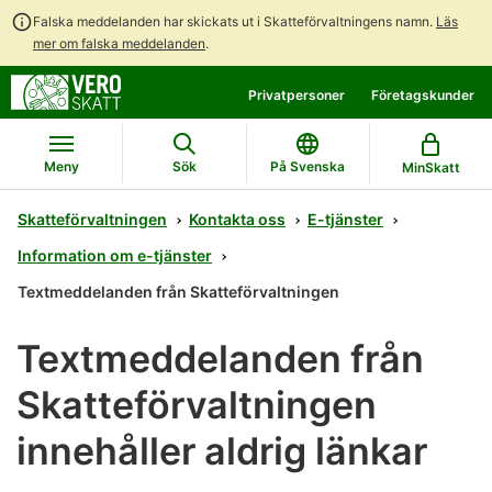
Falska meddelanden har skickats ut i Skatteförvaltningens namn.
Läs
mer om falska meddelanden
.
Gå
Gå
Öppna
Privatpersoner
Företagskunder
direkt
till
en
till
hela
chattbot-
innehållet
webbplatsens
diskussion
Meny
Sök
På Svenska
MinSkatt
sökning
Skatteförvaltningen
Kontakta oss
E-tjänster
Information om e-tjänster
Textmeddelanden från Skatteförvaltningen
Textmeddelanden från
Skatteförvaltningen
innehåller aldrig länkar