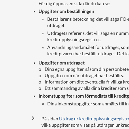
För dig öppnas en sida där du kan se:
Uppgifter om beställningen
Beställarens beteckning, det vill säga FO
utdraget.
Utdragets referens, det vill säga en numm
kreditupplysningsregistret.
Användningsändamålet för utdraget, som
kreditgivaren har beställt utdraget. Det 
Uppgifter om utdraget
o Dina egna uppgifter, såsom din personbete
o Uppgiften om när utdraget har beställts.
o Information om ditt eventuella frivilliga kr
o Ett sammandrag av alla dina krediter som spa
Inkomstuppgifter som förmedlats till kredit
Dina inkomstuppgifter som anmälts till i
På sidan
Utdrag ur kreditupplysningsregistr
vilka uppgifter som visas på utdragen ur kre