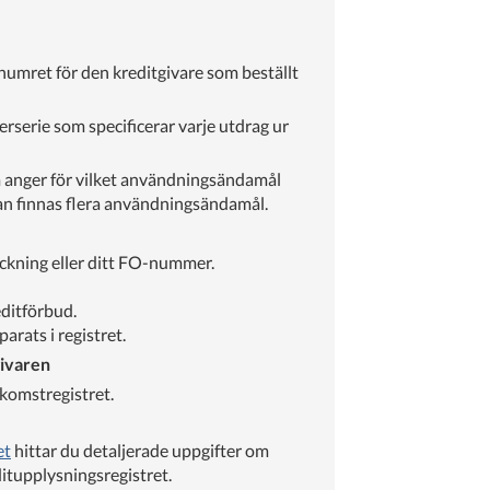
-numret för den kreditgivare som beställt
erserie som specificerar varje utdrag ur
 anger för vilket användningsändamål
kan finnas flera användningsändamål.
ckning eller ditt FO-nummer.
editförbud.
rats i registret.
givaren
nkomstregistret.
et
hittar du detaljerade uppgifter om
ditupplysningsregistret.