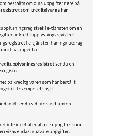
som beställts om dina uppgifter nere på
registret som kreditgivarna har
tupplysningsregistret i e-tjänsten om en
pgifter ur kreditupplysningsregistret.
gsregistret i e-tjänsten har inga utdrag
 om dina uppgifter.
reditupplysningsregistret
ser du en
sregistret:
et på kreditgivaren som har beställt
get (till exempel ett nytt
ndamål ser du vid utdraget texten
et inte innehåller alla de uppgifter som
aren visas endast snävare uppgifter.