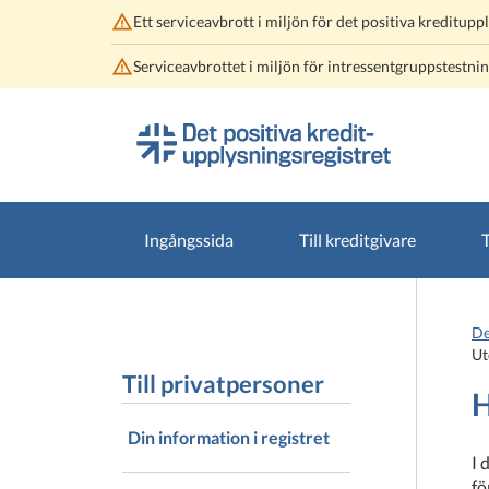
Ett serviceavbrott i miljön för det positiva kreditupp
Serviceavbrottet i miljön för intressentgruppstestni
Gå
Gå
direkt
till
till
hela
innehållet
webbplatsens
sökning
Ingångssida
Till kreditgivare
T
De
Ut
Till privatpersoner
H
Din information i registret
I 
fö