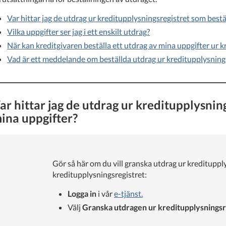
Var hittar jag de utdrag ur kreditupplysningsregistret som best
Vilka uppgifter ser jag i ett enskilt utdrag?
När kan kreditgivaren beställa ett utdrag av mina uppgifter ur 
Vad är ett meddelande om beställda utdrag ur kreditupplysning
ar hittar jag de utdrag ur kreditupplysnin
ina uppgifter?
Gör så här om du vill granska utdrag ur kreditupply
kreditupplysningsregistret:
Logga in
i vår
e-tjänst.
Välj
Granska utdragen ur kreditupplysningsr