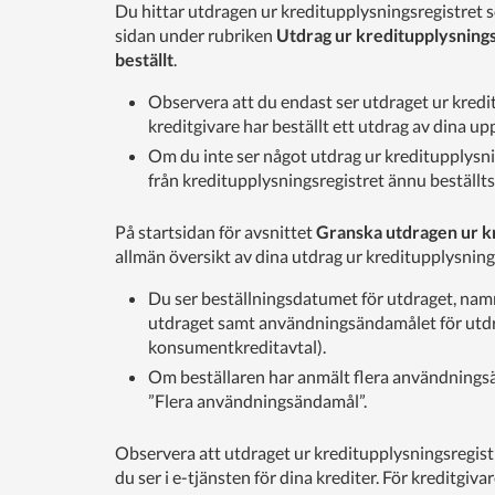
Du hittar utdragen ur kreditupplysningsregistret 
sidan under rubriken
Utdrag ur kreditupplysnings
beställt
.
Observera att du endast ser utdraget ur kredi
kreditgivare har beställt ett utdrag av dina up
Om du inte ser något utdrag ur kreditupplysnin
från kreditupplysningsregistret ännu beställts
På startsidan för avsnittet
Granska utdragen ur k
allmän översikt av dina utdrag ur kreditupplysning
Du ser beställningsdatumet för utdraget, namn
utdraget samt användningsändamålet för utdra
konsumentkreditavtal).
Om beställaren har anmält flera användningsä
”Flera användningsändamål”.
Observera att utdraget ur kreditupplysningsregistr
du ser i e-tjänsten för dina krediter. För kreditgiv