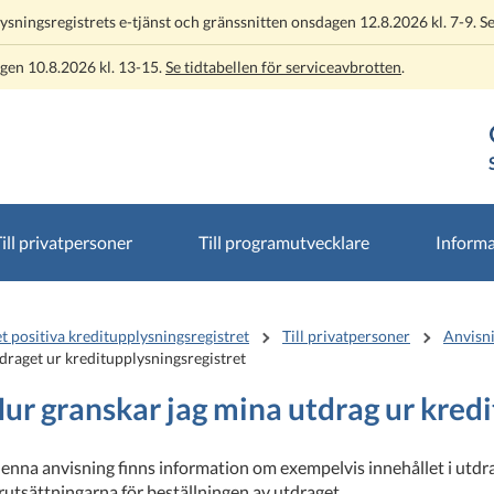
lysningsregistrets e-tjänst och gränssnitten onsdagen 12.8.2026 kl. 7-9. S
ngen 10.8.2026 kl. 13-15.
Se tidtabellen för serviceavbrotten
.
ill privatpersoner
Till programutvecklare
Informa
t positiva kreditupplysningsregistret
Till privatpersoner
Anvisni
draget ur kreditupplysningsregistret
ur granskar jag mina utdrag ur kred
denna anvisning finns information om exempelvis innehållet i utdr
rutsättningarna för beställningen av utdraget.