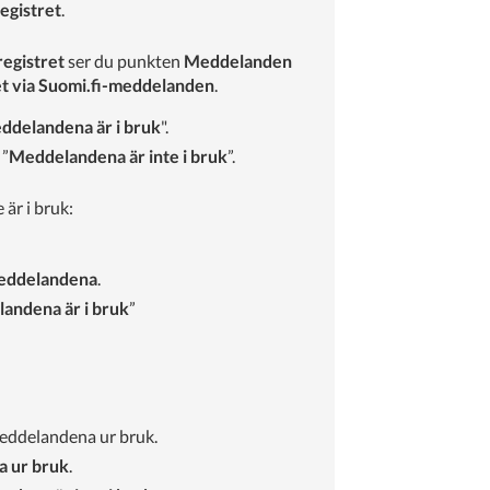
egistret
.
registret
ser du punkten
Meddelanden
et via Suomi.fi-meddelanden
.
ddelandena är i bruk
".
 ”
Meddelandena är inte i bruk
”.
 är i bruk:
meddelandena
.
andena är i bruk
”
 meddelandena ur bruk.
a ur bruk
.