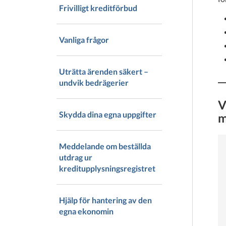
Frivilligt kreditförbud
Vanliga frågor
Uträtta ärenden säkert –
undvik bedrägerier
V
Skydda dina egna uppgifter
m
Meddelande om beställda
utdrag ur
kreditupplysningsregistret
Hjälp för hantering av den
egna ekonomin