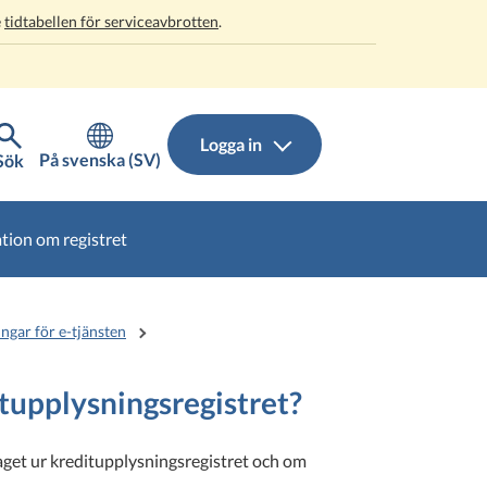
e
tidtabellen för serviceavbrotten
.
Logga in
På svenska (SV)
Sök
tion om registret
ngar för e-tjänsten
itupplysningsregistret?
aget ur kreditupplysningsregistret och om