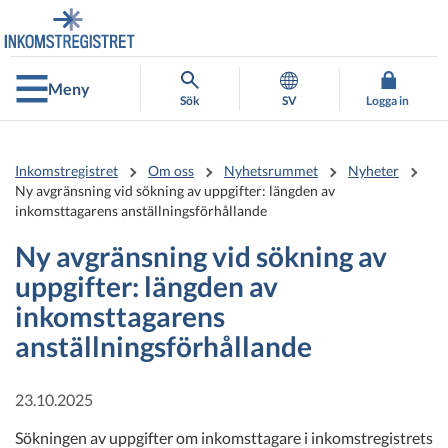
Gå
Gå
direkt
till
till
hela
innehållet
webbplatsens
Meny
sökning
Sök
SV
Logga in
Inkomstregistret
Om oss
Nyhetsrummet
Nyheter
Ny avgränsning vid sökning av uppgifter: längden av
inkomsttagarens anställningsförhållande
Ny avgränsning vid sökning av
uppgifter: längden av
inkomsttagarens
anställningsförhållande
23.10.2025
Sökningen av uppgifter om inkomsttagare i inkomstregistrets