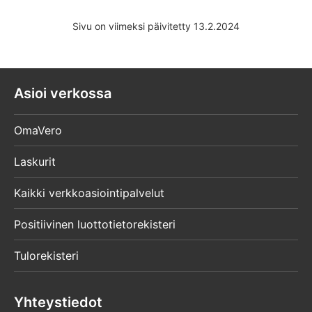
Sivu on viimeksi päivitetty 13.2.2024
Täyttöohje
Viranomaisen tietopyyntö
Asioi verkossa
verotusasiakirjoista, täyttöohje
Ohje CSV-tiedostojen muodostamisesta
OmaVero
Laskurit
Kaikki verkkoasiointipalvelut
Positiivinen luottotietorekisteri
Tulorekisteri
Yhteystiedot