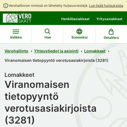
Verohallinnon nimissä on lähetetty huijausviestejä.
Lue lisää huijauksista
.
Siirry
Siirry
Henkilöasiakkaat
Yritysasiakkaat
suoraan
koko
sisältöön
sivuston
hakuun
Valikko
Hae
Suomeksi
OmaVero
Verohallinto
Yhteystiedot ja asiointi
Lomakkeet
Viranomaisen tietopyyntö verotusasiakirjoista (3281)
Lomakkeet
Viranomaisen
tietopyyntö
verotusasiakirjoista
(3281)